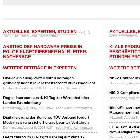
AKTUELLES
,
EXPERTEN
,
STUDIEN
AKTUELLES
,
- Aug. 7,
2026 0:18 -
noch keine Kommentare
keine Kommentare
ANSTIEG DER HARDWARE-PREISE IN
KI ALS PROD
FOLGE KI-GETRIEBENER HALBLEITER-
BESCHÄFTIGT
NACHFRAGE
STUNDEN PR
WEITERE BEITRÄGE IN EXPERTEN
WEITERE BEI
Claude-Phishing-Vorfall durch Versagen
NIS-2 Compliance
grundlegender KI-Sicherheitsarchitektur ermöglicht
Donnerstag, August 
Freitag, August 7, 2026 0:03 -
noch keine Kommentare
NIS-2-Compliance
Reges Interesse am 4. KI-Tag der Wirtschaft des
Donnerstag, August 
Landes Brandenburg
ElringKlinger mod
Donnerstag, August 6, 2026 8:53 -
noch keine Kommentare
Management mit 
Digitalisierung der Schiene: TÜV-Verband fordert
Mittwoch, August 5,
Modernisierung sicherheitsrelevanter Verfahren
EU AI Act: Aktuel
Donnerstag, August 6, 2026 0:37 -
noch keine Kommentare
Notwendigkeit de
Deutschland im EU-Digitalranking auf Platz 17
Mittwoch, August 5,