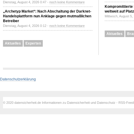
Dienstag, August 4, 2026 0:47 -
noch keine Kommentare
Kompromittierte
„Archetyp Market“: Nach Abschaltung der Darknet-
weltweit auf Plat
Handelsplattform nun Anklage gegen mutmaßlichen
Mittwoch, August 5,
Betreiber
Dienstag, August 4, 2026 0:12 -
noch keine Kommentare
Aktuelles
Bra
Aktuelles
Experten
Datenschutzerklärung
© 2020 datensicherheit.de Informationen zu Datensicherheit und Datenschutz - RSS-Fee