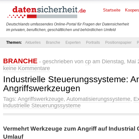
Startseite
Koopera
Deutschlands umfassendes Online-Portal für Fragen der Datensicherheit
im privaten, beruflichen, geschäftlichen und behördlichen Umfeld
Themen:
Aktuelles
Branche
Experten
Portraits
Positionspapier
P
BRANCHE
- geschrieben von
cp
am Dienstag, Mai 
keine Kommentare
Industrielle Steuerungssysteme: A
Angriffswerkzeugen
Tags:
Angriffswerkzeuge
,
Automatisierungssysteme
,
Ex
industrielle Steuerungssysteme
Vermehrt Werkzeuge zum Angriff auf Industrial
Umlauf