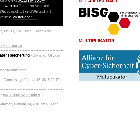
gsprojekt
„ALL#HANDS –
MITGLIEDSCHAFT
ionszentrum“
. In dem Verbund
 Wissenschaft und Wirtschaft
stärken.
weiterlesen…
ch, Mai 13, 2020 10:21 -
noch keine
MULTIPLIKATOR
ne Kommentare
 Datenspeicherung
- Dienstag, Oktober
keine Kommentare
m
- Donnerstag, Februar 15, 2018 22:17 -
 -
noch keine Kommentare
Mittwoch, Februar 24, 2016 9:55 -
noch