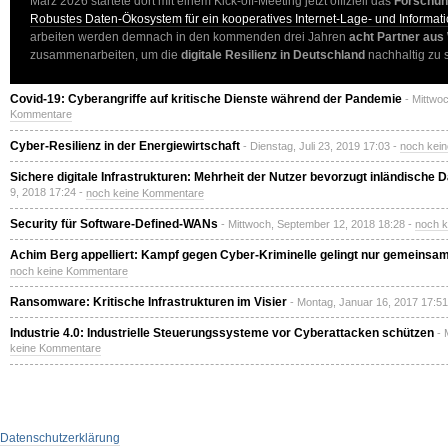
März 2026 startete dort mit einem Kick-off-Meeting jetzt offiziell das
Forschun
Robustes Daten-Ökosystem für ein kooperatives Internet-Lage- und Informat
arbeiten werden demnach in den kommenden drei Jahren
acht Partner aus
zusammenarbeiten, um die
digitale Resilienz in Deutschland
nachhaltig zu 
Covid-19: Cyberangriffe auf kritische Dienste während der Pandemie
- Mittwo
Kommentare
Cyber-Resilienz in der Energiewirtschaft
- Dienstag, Juli 23, 2019 17:03 -
noch kei
Sichere digitale Infrastrukturen: Mehrheit der Nutzer bevorzugt inländische
9, 2018 17:24 -
noch keine Kommentare
Security für Software-Defined-WANs
- Mittwoch, September 12, 2018 18:28 -
noch 
Achim Berg appelliert: Kampf gegen Cyber-Kriminelle gelingt nur gemeinsa
noch keine Kommentare
Ransomware: Kritische Infrastrukturen im Visier
- Montag, Januar 16, 2017 17:51
Industrie 4.0: Industrielle Steuerungssysteme vor Cyberattacken schützen
- 
keine Kommentare
Datenschutzerklärung