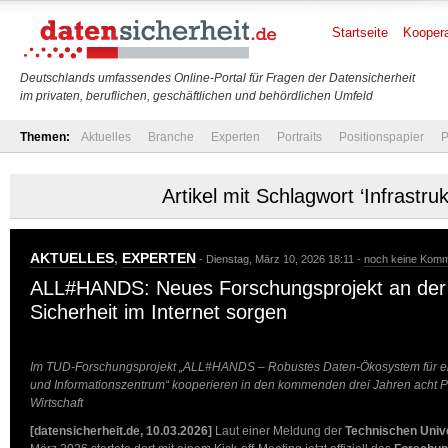
Startseite
Koopera
Deutschlands umfassendes Online-Portal für Fragen der Datensicherheit
im privaten, beruflichen, geschäftlichen und behördlichen Umfeld
Themen:
Aktuelles
Branche
Experten
Portraits
Positionspapier
P
Artikel mit Schlagwort ‘Infrastruk
AKTUELLES
,
EXPERTEN
- Dienstag, März 10, 2026 18:11 -
noch keine Kom
ALL#HANDS: Neues Forschungsprojekt an der 
Sicherheit im Internet sorgen
Im TUD-Forschungsprojekt „ALL#HANDS – Robustes Daten-Ökosystem für ein
und Informationszentrum“ kooperieren in den kommenden drei Jahren acht P
Wirtschaft
[datensicherheit.de, 10.03.2026]
Laut einer Meldung der
Technischen Unive