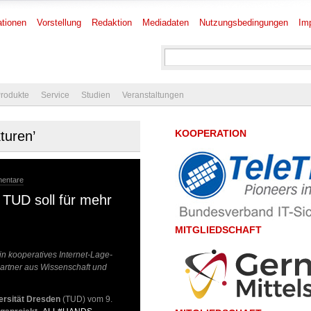
tionen
Vorstellung
Redaktion
Mediadaten
Nutzungsbedingungen
Im
rodukte
Service
Studien
Veranstaltungen
KOOPERATION
turen’
mentare
TUD soll für mehr
MITGLIEDSCHAFT
 kooperatives Internet-Lage-
artner aus Wissenschaft und
rsität Dresden
(TUD) vom 9.