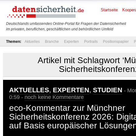
Startseite
Koopera
Deutschlands umfassendes Online-Portal für Fragen der Datensicherheit
im privaten, beruflichen, geschäftlichen und behördlichen Umfeld
Themen:
Aktuelles
Branche
Experten
Portraits
Positionspapier
P
Artikel mit Schlagwort ‘M
Sicherheitskonferen
AKTUELLES
,
EXPERTEN
,
STUDIEN
- Mon
0:59 -
noch keine Kommentare
eco-Kommentar zur Münchner
Sicherheitskonferenz 2026: Digita
auf Basis europäischer Lösunge