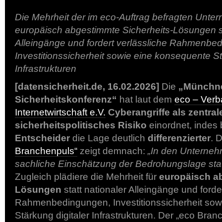
Die Mehrheit der im eco-Auftrag befragten Untern
europäisch abgestimmte Sicherheits-Lösungen st
Alleingänge und fordert verlässliche Rahmenbe
Investitionssicherheit sowie eine konsequente St
Infrastrukturen
[datensicherheit.de, 16.02.2026]
Die
„Münchn
Sicherheitskonferenz“
hat laut dem
eco – Verb
Internetwirtschaft e.V.
Cyberangriffe als zentral
sicherheitspolitisches Risiko
einordnet, indes
Entscheider
die Lage deutlich
differenzierter
. 
Branchenpuls“
zeigt demnach:
„In den Unterneh
sachliche Einschätzung der Bedrohungslage stat
Zugleich plädiere die Mehrheit für
europäisch a
Lösungen
statt nationaler Alleingänge und forde
Rahmenbedingungen, Investitionssicherheit sow
Stärkung digitaler Infrastrukturen. Der „eco Branc