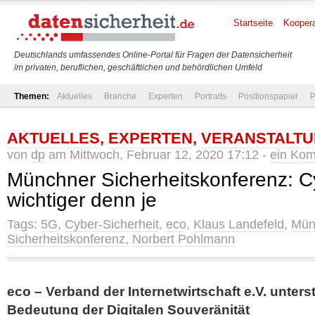
Startseite
Koopera
Deutschlands umfassendes Online-Portal für Fragen der Datensicherheit
im privaten, beruflichen, geschäftlichen und behördlichen Umfeld
Themen:
Aktuelles
Branche
Experten
Portraits
Positionspapier
P
AKTUELLES
,
EXPERTEN
,
VERANSTALT
von
dp
am Mittwoch, Februar 12, 2020 17:12 -
ein Ko
Münchner Sicherheitskonferenz: C
wichtiger denn je
Tags:
5G
,
Cyber-Sicherheit
,
eco
,
Klaus Landefeld
,
Mün
Sicherheitskonferenz
,
Norbert Pohlmann
eco – Verband der Internetwirtschaft e.V. unter
Bedeutung der Digitalen Souveränität