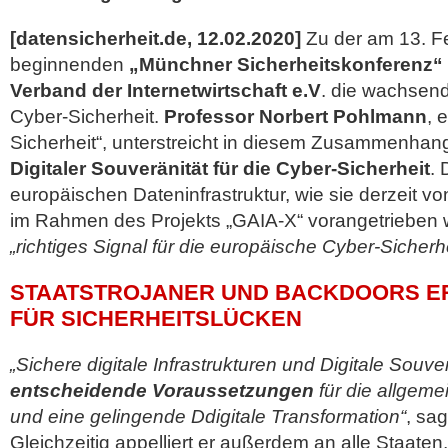
[datensicherheit.de, 12.02.2020]
Zu der am 13. F
beginnenden
„Münchner Sicherheitskonferenz“
Verband der Internetwirtschaft e.V
. die wachsen
Cyber-Sicherheit.
Professor Norbert Pohlmann
, 
Sicherheit“, unterstreicht in diesem Zusammenhan
Digitaler Souveränität für die Cyber-Sicherheit
. 
europäischen Dateninfrastruktur,
wie sie derzeit v
im Rahmen des Projekts „GAIA-X“ vorangetrieben wi
„richtiges Signal für die europäische Cyber-Sicherhe
STAATSTROJANER UND BACKDOORS E
FÜR SICHERHEITSLÜCKEN
„Sichere digitale Infrastrukturen und Digitale Souve
entscheidende Voraussetzungen
für die allgeme
und eine gelingende Ddigitale Transformation“
, sa
Gleichzeitig appelliert er außerdem an alle Staaten,