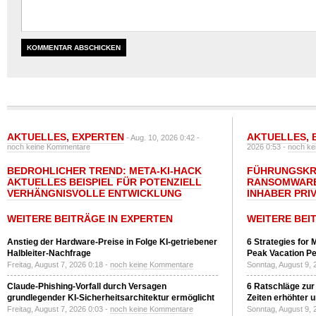
AKTUELLES
,
EXPERTEN
AKTUELLES
,
- Aug. 10, 2026 0:42 -
noch keine Kommentare
2026 0:53 -
noch ke
BEDROHLICHER TREND: META-KI-HACK
FÜHRUNGSKRÄ
AKTUELLES BEISPIEL FÜR POTENZIELL
RANSOMWARE
VERHÄNGNISVOLLE ENTWICKLUNG
INHABER PRI
WEITERE BEITRÄGE IN EXPERTEN
WEITERE BEI
Anstieg der Hardware-Preise in Folge KI-getriebener
6 Strategies for 
Halbleiter-Nachfrage
Peak Vacation Pe
Freitag, August 7, 2026 0:18 -
noch keine Kommentare
Sonntag, August 9, 
Claude-Phishing-Vorfall durch Versagen
6 Ratschläge zur
grundlegender KI-Sicherheitsarchitektur ermöglicht
Zeiten erhöhter 
Freitag, August 7, 2026 0:03 -
noch keine Kommentare
Sonntag, August 9, 