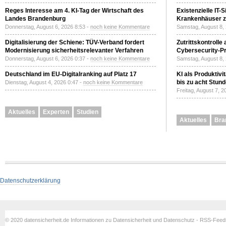
Reges Interesse am 4. KI-Tag der Wirtschaft des
Existenzielle IT-
Landes Brandenburg
Krankenhäuser zu
Donnerstag, August 6, 2026 8:53 -
noch keine Kommentare
Samstag, August 8,
Digitalisierung der Schiene: TÜV-Verband fordert
Zutrittskontrolle
Modernisierung sicherheitsrelevanter Verfahren
Cybersecurity-Pri
Donnerstag, August 6, 2026 0:37 -
noch keine Kommentare
Samstag, August 8,
Deutschland im EU-Digitalranking auf Platz 17
KI als Produktivi
bis zu acht Stun
Dienstag, August 4, 2026 0:47 -
noch keine Kommentare
Freitag, August 7, 
Aktuelles
Experten
Studien
Aktuelles
Bra
Datenschutzerklärung
© 2020 datensicherheit.de Informationen zu Datensicherheit und Datenschutz - RSS-Fee