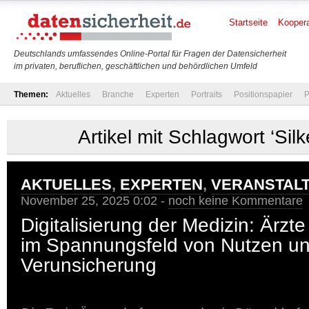
Startseite
Koopera
Deutschlands umfassendes Online-Portal für Fragen der Datensicherheit
im privaten, beruflichen, geschäftlichen und behördlichen Umfeld
Themen:
Aktuelles
Branche
Experten
Portraits
Positionspapier
P
Artikel mit Schlagwort ‘Sil
AKTUELLES
,
EXPERTEN
,
VERANSTAL
November 25, 2025 0:02 -
noch keine Kommentare
Digitalisierung der Medizin: Ärzt
im Spannungsfeld von Nutzen u
Verunsicherung