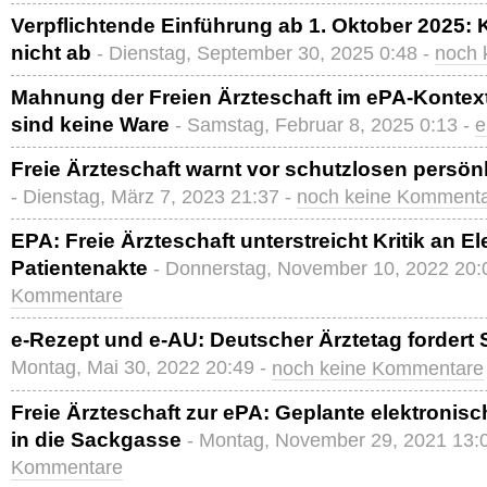
Verpflichtende Einführung ab 1. Oktober 2025: Kr
nicht ab
- Dienstag, September 30, 2025 0:48 -
noch 
Mahnung der Freien Ärzteschaft im ePA-Kontex
sind keine Ware
- Samstag, Februar 8, 2025 0:13 -
e
Freie Ärzteschaft warnt vor schutzlosen persön
- Dienstag, März 7, 2023 21:37 -
noch keine Komment
EPA: Freie Ärzteschaft unterstreicht Kritik an E
Patientenakte
- Donnerstag, November 10, 2022 20:
Kommentare
e-Rezept und e-AU: Deutscher Ärztetag fordert 
Montag, Mai 30, 2022 20:49 -
noch keine Kommentare
Freie Ärzteschaft zur ePA: Geplante elektronisc
in die Sackgasse
- Montag, November 29, 2021 13:
Kommentare