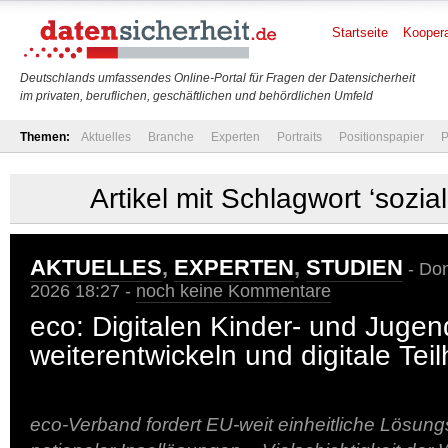
Startseite
Koopera
Deutschlands umfassendes Online-Portal für Fragen der Datensicherheit
im privaten, beruflichen, geschäftlichen und behördlichen Umfeld
Themen:
Aktuelles
Branche
Experten
Portraits
Positionspapier
P
Artikel mit Schlagwort ‘sozia
AKTUELLES
,
EXPERTEN
,
STUDIEN
- Don
2026 18:27 -
noch keine Kommentare
eco: Digitalen Kinder- und Juge
weiterentwickeln und digitale Tei
eco-Verband fordert EU-weit einheitliche Lösung