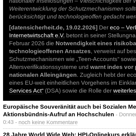
nationaler Insellösungen – Vielschichtigkeit der
Weiterentwicklung der Schutzmechanismen soll
berücksichtigt und technologieoffen gedacht we
[datensicherheit.de, 19.02.2026]
Der
eco – Ver
Internetwirtschaft e.V.
betont in seiner Stellung
Februar 2026 die
Notwendigkeit eines risikob
technologieoffenen Ansatzes
, verweist auf b
Schutzmechanismen wie „Teen-Accounts“ sowie 
Altersverifikationssysteme und
warnt indes vor
nationalen Alleingängen
. Zugleich hebt der e
eines EU-weit einheitlichen Vorgehens im Einkl
Services Act“
(DSA) sowie die Rolle der
weiterl
Europäische Souveränität auch bei Sozialen Me
Aktionsbündnis-Aufruf an Hochschulen
- Donne
0:43 -
noch keine Kommentare
28 Jahre World Wide Web: HPI-Onlinekurs erklär