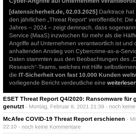
Cyber-Angriffe auf Unternehmen verantwortli
[datensicherheit.de, 02.03.2025]
Darktrace hat
den jährlichen „Threat Report“ veröffentlicht: Die
Jahres – 2024 – zeigt demnach, dass sogenann
Service (MaaS) inzwischen für mehr als die Hälft
Angriffe auf Unternehmen verantwortlich ist und
anhaltenden Anstieg von Cybercrime-as-a-Servic
Daten stammten aus den Beobachtungen des „D
Research“-Teams, welches mit Hilfe selbstlernen
die
IT-Sicherheit von fast 10.000 Kunden welt
vorliegende Bericht verdeutliche eine
weiterles
ESET Threat Report Q4/2020: Ransomware für ge
genutzt
- Montag, Februar 8, 2021 21:39 -
noch kein
McAfee COVID-19 Threat Report erschienen
- M
22:10 -
noch keine Kommentare