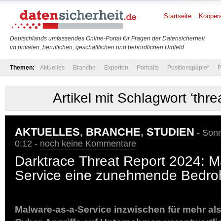
Startseite
Koopera
Deutschlands umfassendes Online-Portal für Fragen der Datensicherheit
im privaten, beruflichen, geschäftlichen und behördlichen Umfeld
Themen:
Aktuelles
Branche
Experten
Portraits
Positionspapier
P
Artikel mit Schlagwort ‘threa
AKTUELLES
,
BRANCHE
,
STUDIEN
- Sonn
0:12 -
noch keine Kommentare
Darktrace Threat Report 2024: M
Service eine zunehmende Bedr
Malware-as-a-Service inzwischen für mehr als d