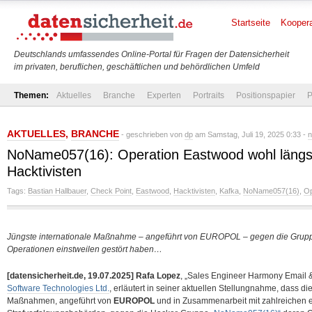
Startseite
Koopera
Deutschlands umfassendes Online-Portal für Fragen der Datensicherheit
im privaten, beruflichen, geschäftlichen und behördlichen Umfeld
Themen:
Aktuelles
Branche
Experten
Portraits
Positionspapier
P
AKTUELLES
,
BRANCHE
- geschrieben von
dp
am Samstag, Juli 19, 2025 0:33 -
n
NoName057(16): Operation Eastwood wohl längst
Hacktivisten
Tags:
Bastian Hallbauer
,
Check Point
,
Eastwood
,
Hacktivisten
,
Kafka
,
NoName057(16)
,
Op
Jüngste internationale Maßnahme – angeführt von EUROPOL – gegen die Gru
Operationen einstweilen gestört haben…
[datensicherheit.de, 19.07.2025]
Rafa Lopez
, „Sales Engineer Harmony Email &
Software Technologies Ltd.
, erläutert in seiner aktuellen Stellungnahme, dass di
Maßnahmen, angeführt von
EUROPOL
und in Zusammenarbeit mit zahlreichen 