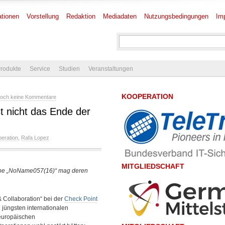
tionen
Vorstellung
Redaktion
Mediadaten
Nutzungsbedingungen
Im
rodukte
Service
Studien
Veranstaltungen
KOOPERATION
och keine Kommentare
 nicht das Ende der
eration
,
Rafa Lopez
MITGLIEDSCHAFT
ppe „NoName057(16)“ mag deren
 Collaboration“ bei der
Check Point
e jüngsten internationalen
europäischen