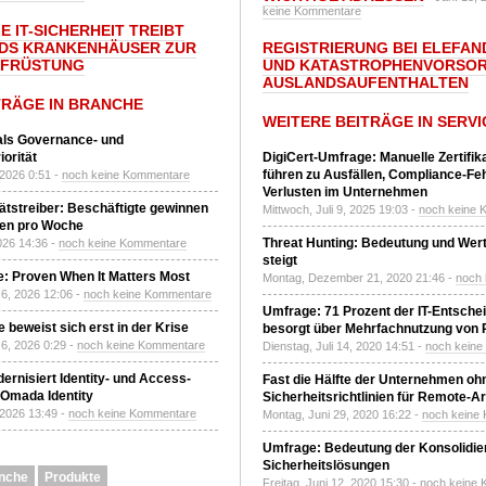
keine Kommentare
E IT-SICHERHEIT TREIBT
DS KRANKENHÄUSER ZUR
REGISTRIERUNG BEI ELEFAND
UFRÜSTUNG
UND KATASTROPHENVORSOR
AUSLANDSAUFENTHALTEN
TRÄGE IN BRANCHE
WEITERE BEITRÄGE IN SERVI
 als Governance- und
orität
DigiCert-Umfrage: Manuelle Zertifi
führen zu Ausfällen, Compliance-Fe
 2026 0:51 -
noch keine Kommentare
Verlusten im Unternehmen
tätstreiber: Beschäftigte gewinnen
Mittwoch, Juli 9, 2025 19:03 -
noch keine 
den pro Woche
Threat Hunting: Bedeutung und Wer
2026 14:36 -
noch keine Kommentare
steigt
: Proven When It Matters Most
Montag, Dezember 21, 2020 21:46 -
noch
6, 2026 12:06 -
noch keine Kommentare
Umfrage: 71 Prozent der IT-Entsche
 beweist sich erst in der Krise
besorgt über Mehrfachnutzung von
6, 2026 0:29 -
noch keine Kommentare
Dienstag, Juli 14, 2020 14:51 -
noch kein
ernisiert Identity- und Access-
Fast die Hälfte der Unternehmen oh
Omada Identity
Sicherheitsrichtlinien für Remote-Ar
 2026 13:49 -
noch keine Kommentare
Montag, Juni 29, 2020 16:22 -
noch keine
Umfrage: Bedeutung der Konsolidier
Sicherheitslösungen
nche
Produkte
Freitag, Juni 12, 2020 15:30 -
noch keine