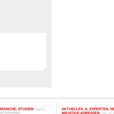
BRANCHE
,
STUDIEN
AKTUELLES
,
A
,
EXPERTEN
,
S
- Aug. 8,
ine Kommentare
WICHTIGE ADRESSEN
- Jan. 13, 