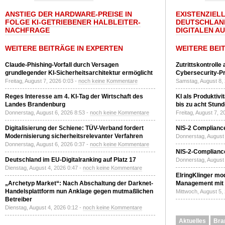
ANSTIEG DER HARDWARE-PREISE IN
EXISTENZIELL
FOLGE KI-GETRIEBENER HALBLEITER-
DEUTSCHLAN
NACHFRAGE
DIGITALEN A
WEITERE BEITRÄGE IN EXPERTEN
WEITERE BEI
Claude-Phishing-Vorfall durch Versagen
Zutrittskontrolle
grundlegender KI-Sicherheitsarchitektur ermöglicht
Cybersecurity-Pri
Freitag, August 7, 2026 0:03 -
noch keine Kommentare
Samstag, August 8,
Reges Interesse am 4. KI-Tag der Wirtschaft des
KI als Produktivi
Landes Brandenburg
bis zu acht Stun
Donnerstag, August 6, 2026 8:53 -
noch keine Kommentare
Freitag, August 7, 
Digitalisierung der Schiene: TÜV-Verband fordert
NIS-2 Compliance
Modernisierung sicherheitsrelevanter Verfahren
Donnerstag, August 
Donnerstag, August 6, 2026 0:37 -
noch keine Kommentare
NIS-2-Compliance
Deutschland im EU-Digitalranking auf Platz 17
Donnerstag, August 
Dienstag, August 4, 2026 0:47 -
noch keine Kommentare
ElringKlinger mod
„Archetyp Market“: Nach Abschaltung der Darknet-
Management mit 
Handelsplattform nun Anklage gegen mutmaßlichen
Mittwoch, August 5,
Betreiber
Dienstag, August 4, 2026 0:12 -
noch keine Kommentare
Aktuelles
Bra