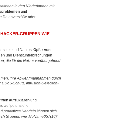
isationen in den Niederlanden mit
sproblemen und
ne Datenverstöße oder
 HACKER-GRUPPEN WIE
arseille und Nantes,
Opfer von
llen und Dienstunterbrechungen
n, die für die Nutzer vorübergehend
rnehmen, ihre Abwehrmaßnahmen durch
r DDoS-Schutz, Intrusion-Detection-
iffen aufzuklären
und
e auf potenzielle
d proaktives Handeln können sich
urch Gruppen wie ,NoName057(16)‘