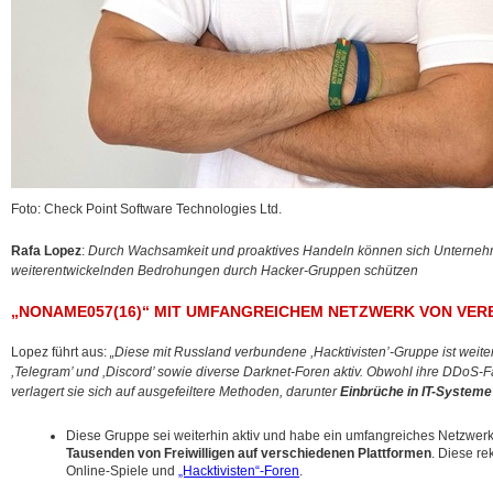
Foto: Check Point Software Technologies Ltd.
Rafa Lopez
:
Durch Wachsamkeit und proaktives Handeln können sich Unternehm
weiterentwickelnden Bedrohungen durch Hacker-Gruppen schützen
„NONAME057(16)“ MIT UMFANGREICHEM NETZWERK VON VE
Lopez führt aus:
„Diese mit Russland verbundene ,Hacktivisten’-Gruppe ist weite
,Telegram’ und ,Discord’ sowie diverse Darknet-Foren aktiv. Obwohl ihre DDoS-
verlagert sie sich auf ausgefeiltere Methoden, darunter
Einbrüche in IT-Systeme 
Diese Gruppe sei weiterhin aktiv und habe ein umfangreiches Netzwer
Tausenden von Freiwilligen auf verschiedenen Plattformen
. Diese re
Online-Spiele und
„Hacktivisten“-Foren
.