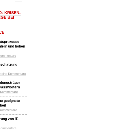
: KRISEN-
GE BEI
CE
katsprozesse
hlern und hohen
Kommentare
tschätzung
 keine Kommentare
idungsträger
 Passwörtern
e Kommentare
ne geeignete
beit
 Kommentare
ung von IT-
 Kommentare