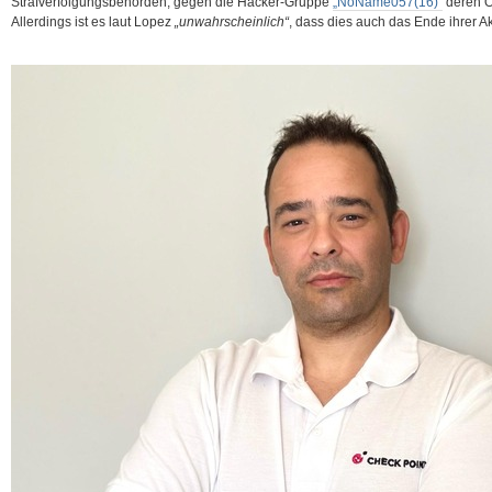
Strafverfolgungsbehörden, gegen die Hacker-Gruppe
„NoName057(16)“
deren O
Allerdings ist es laut Lopez
„unwahrscheinlich“
, dass dies auch das Ende ihrer
Ak