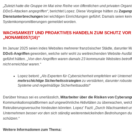
„Zuletzt hatte die Gruppe im Mai eine Reihe von öffentlichen und privaten Organ
DDoS-Attacken angegriffen“
, berichtet Lopez. Diese Vorgänge hätten zu
Zugang
Dienstunterbrechungen
bei wichtigen Einrichtungen geführt. Damals seien kei
Systemkompromittierungen gemeldet worden.
WACHSAMKEIT UND PROAKTIVES HANDELN ZUM SCHUTZ VOR
„NONAME057(16)“
Im Januar 2025 seien indes Websites mehrerer französischer Städte, darunter M
DDoS-Angriffen
geworden, welche sehr wohl zu weitreichenden Website-Ausfä
geführt hätten.
„Von den Angriffen waren damals 23 kommunale Websites betroffe
nicht erreichbar waren.“
Lopez betont:
„Als Experten für Cybersicherheit empfehlen wir Unte
mehrschichtige Sicherheitsstrategien
zu verstärken, darunter robuste
Systeme und regelmäßige Sicherheitsaudits!“
Darüber hinaus sei es unerlässlich,
Mitarbeiter über die Risiken von Cyberangr
Kommunikationsplattformen auf ungewöhnliche Aktivitäten zu überwachen, welch
Rekrutierungsversuche hindeuten könnten. Lopez’ Fazit:
„Durch Wachsamkeit un
Unternehmen besser vor den sich ständig weiterentwickelnden Bedrohungen d
schützen.“
Weitere Informationen zum Thema: