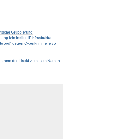
stische Gruppierung
g krimineller IT-Infrastruktur:
twood“ gegen Cyberkriminelle vor
 Zunahme des Hacktivismus im Namen