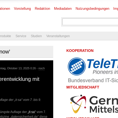
tionen
Vorstellung
Redaktion
Mediadaten
Nutzungsbedingungen
Im
rodukte
Service
Studien
Veranstaltungen
KOOPERATION
nnow’
ntag, Oktober 13, 2025 0:26 -
noch
erentwicklung mit
MITGLIEDSCHAFT
age der „it-sa“ vom 7. bis 9.
 jüngste Auflage der
„it-sa“
vom 7.
bzine „datensicherheit.de“ diese