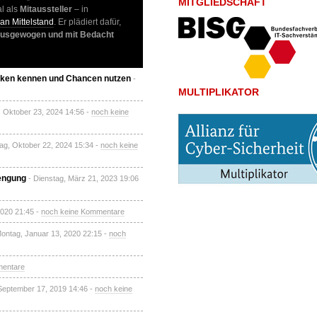
MITGLIEDSCHAFT
l als
Mitaussteller
– in
n Mittelstand
. Er plädiert dafür,
usgewogen und mit Bedacht
iken kennen und Chancen nutzen
-
MULTIPLIKATOR
, Oktober 23, 2024 14:56 -
noch keine
tag, Oktober 22, 2024 15:34 -
noch keine
rengung
- Dienstag, März 21, 2023 19:06
 2020 21:45 -
noch keine Kommentare
Montag, Januar 13, 2020 22:15 -
noch
mentare
 September 17, 2019 14:46 -
noch keine