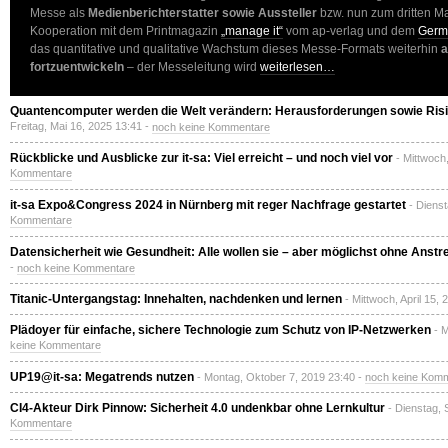
Messe als
Medienberichterstatter sowie Aussteller
bzw. nun zum dritten Ma
Kooperation mit dem Printmagazin
„manage it“
vom ap-verlag und dem
Germa
das quantitative und qualitative Wachstum dieses Messe-Formats weiterhin
a
fortzuentwickeln
– der Messeleitung wird
weiterlesen…
Quantencomputer werden die Welt verändern: Herausforderungen sowie Ris
Freitag, Mai 16, 2025 13:41 -
noch keine Kommentare
Rückblicke und Ausblicke zur it-sa: Viel erreicht – und noch viel vor
- Mittwoch
Kommentare
it-sa Expo&Congress 2024 in Nürnberg mit reger Nachfrage gestartet
- Diens
Kommentare
Datensicherheit wie Gesundheit: Alle wollen sie – aber möglichst ohne Anst
-
noch keine Kommentare
Titanic-Untergangstag: Innehalten, nachdenken und lernen
- Mittwoch, April 15,
Plädoyer für einfache, sichere Technologie zum Schutz von IP-Netzwerken
- 
keine Kommentare
UP19@it-sa: Megatrends nutzen
- Montag, Oktober 7, 2019 23:40 -
noch keine Kom
CI4-Akteur Dirk Pinnow: Sicherheit 4.0 undenkbar ohne Lernkultur
- Dienstag,
Kommentare