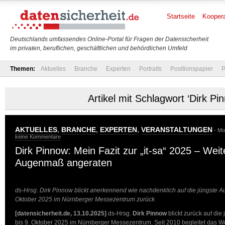
Startseite
Koopera
Deutschlands umfassendes Online-Portal für Fragen der Datensicherheit
im privaten, beruflichen, geschäftlichen und behördlichen Umfeld
Themen:
Aktuelles
Branche
Experten
Portraits
Positionspapier
P
Artikel mit Schlagwort ‘Dirk Pi
AKTUELLES
,
BRANCHE
,
EXPERTEN
,
VERANSTALTUNGEN
- Mo
keine Kommentare
Dirk Pinnow: Mein Fazit zur „it-sa“ 2025 – Weit
Augenmaß angeraten
ds-Hrsg. Dirk Pinnow blickt anerkennend wie nachdenklich auf die jüngste Aufl
Oktober 2025 im Nürnberger Messezentrum zurück
[datensicherheit.de, 13.10.2025]
ds-Hrsg.
Dirk Pinnow
blickt zurück auf die
bis 9. Oktober 2025 im Nürnberger Messezentrum. Seit 2010 begleitet das We