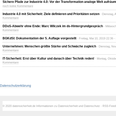
Sichere Pfade zur Industrie 4.0: Vor der Transformation analoge Welt aufräu
noch keine Kommentare
Industrie 4.0 mit Sicherheit: Ziele definieren und Prioritäten setzen
- Dienstag, 
Kommentare
DDoS-Abwehr ohne Ende: Marc Wilczek im ds-Hintergrundgespräch
- Mittwoch
Kommentare
BGKdSI: Dokumentation der 5. Auflage vorgestellt
- Freitag, Mai 10, 2019 22:36 -
Unternehmen: Menschen größte Stärke und Schwäche zugleich
- Dienstag, No
Kommentare
IT-Sicherheit: Erst über Kultur und danach über Technik reden!
- Montag, Oktob
Kommentare
Datenschutzerklärung
© 2020 datensicherheit.de Informationen zu Datensicherheit und Datenschutz - RSS-Fee