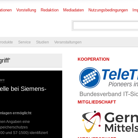
tionen
Vorstellung
Redaktion
Mediadaten
Nutzungsbedingungen
Im
rodukte
Service
Studien
Veranstaltungen
KOOPERATION
iff’
are
lle bei Siemens-
MITGLIEDSCHAFT
anlagen ermöglicht
enen Angaben eine
peicherschutzes
 und S7-1500) identifiziert