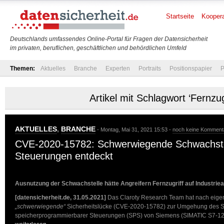
Startseite
Koopera
Deutschlands umfassendes Online-Portal für Fragen der Datensicherheit
im privaten, beruflichen, geschäftlichen und behördlichen Umfeld
Themen:
Aktuelles
Branche
Experten
Portraits
Positionspapier
P
Artikel mit Schlagwort ‘Fernzugr
AKTUELLES
,
BRANCHE
- Montag, Mai 31, 2021 15:53 -
noch keine Komment
CVE-2020-15782: Schwerwiegende Schwachste
Steuerungen entdeckt
Ausnutzung der Schwachstelle hätte Angreifern Fernzugriff auf Industrie
[datensicherheit.de, 31.05.2021]
Das Claroty Research Team hat nach eig
„schwerwiegende“
Sicherheitslücke (CVE-2020-15782) zur Umgehung des S
speicherprogrammierbarer Steuerungen (SPS) von Siemens (SIMATIC S7-1200