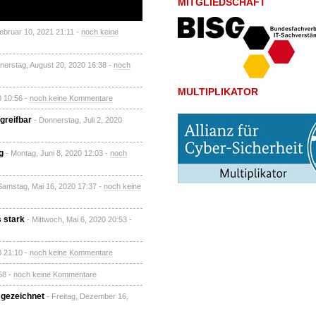
MITGLIEDSCHAFT
Februar 10, 2021 21:11 -
noch keine
nerstag, August 20, 2020 16:38 -
noch
MULTIPLIKATOR
20 10:56 -
noch keine Kommentare
reifbar
- Donnerstag, Juli 2, 2020
g
- Montag, Juni 8, 2020 12:03 -
noch
Samstag, Mai 16, 2020 17:37 -
noch keine
 stark
- Mittwoch, Mai 6, 2020 20:53 -
0 21:10 -
noch keine Kommentare
58 -
noch keine Kommentare
sgezeichnet
- Freitag, Dezember 16,