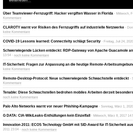
weiterlesen…
Über Teamviewer-Fernzugriff: Hacker vergiften Wasser in Florida
- Mittwoch, 
Kommentare
CLAROTY warnt vor Risiken des Fernzugriffs auf industrielle Netzwerke
- Don
keine Kommentare
COVID-19 Lessons learned: Connectivity schlägt Security
- Freitag, Juli 24, 20
Schwerwiegende Lücken entdeckt: RDP-Gateway von Apache Guacamole ang
13:54 -
noch keine Kommentare
IT-Sicherheit: Fragen zur Anpassung an die heutige Remote-Arbeitsumgebun
keine Kommentare
Remote-Desktop-Protocol: Neue schwerwiegende Schwachstelle entdeckt
- 
Kommentare
Tenable: Diese Schwachstellen bedrohen mobiles Arbeiten derzeit besonders
noch keine Kommentare
Palo Alto Networks warnt vor neuer Phishing-Kampagne
- Sonntag, März 1, 202
G DATA: CIA-WikiLeaks-Enthüllungen kein Einzelfall
- Mittwoch, März 8, 2017 14:
Innovation 2011: ECOS Technology GmbH mit SID-Award für IT-Sicherheit au
2011 23:04 -
noch keine Kommentare