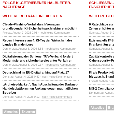
FOLGE KI-GETRIEBENER HALBLEITER-
SCHLIESSEN –
NACHFRAGE
T-SICHERHEI
WEITERE BEITRÄGE IN EXPERTEN
WEITERE BEI
Claude-Phishing-Vorfall durch Versagen
6 Ratschläge zur
grundlegender KI-Sicherheitsarchitektur ermöglicht
Zeiten erhöhter 
Freitag, August 7, 2026 0:03 -
noch keine Kommentare
Sonntag, August 9, 
Reges Interesse am 4. KI-Tag der Wirtschaft des
Existenzielle IT-
Landes Brandenburg
Krankenhäuser zu
Donnerstag, August 6, 2026 8:53 -
noch keine Kommentare
Samstag, August 8,
Digitalisierung der Schiene: TÜV-Verband fordert
Zutrittskontrolle
Modernisierung sicherheitsrelevanter Verfahren
Cybersecurity-Pri
Donnerstag, August 6, 2026 0:37 -
noch keine Kommentare
Samstag, August 8,
Deutschland im EU-Digitalranking auf Platz 17
KI als Produktivi
bis zu acht Stun
Dienstag, August 4, 2026 0:47 -
noch keine Kommentare
Freitag, August 7, 
„Archetyp Market“: Nach Abschaltung der Darknet-
Handelsplattform nun Anklage gegen mutmaßlichen
NIS-2 Compliance
Betreiber
Donnerstag, August 
Dienstag, August 4, 2026 0:12 -
noch keine Kommentare
Aktuelles
Bra
Aktuelles
Experten