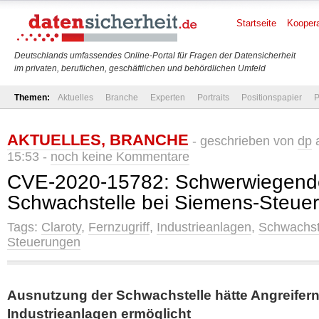
Startseite
Koopera
Deutschlands umfassendes Online-Portal für Fragen der Datensicherheit
im privaten, beruflichen, geschäftlichen und behördlichen Umfeld
Themen:
Aktuelles
Branche
Experten
Portraits
Positionspapier
P
AKTUELLES
,
BRANCHE
- geschrieben von
dp
a
15:53 -
noch keine Kommentare
CVE-2020-15782: Schwerwiegend
Schwachstelle bei Siemens-Steue
Tags:
Claroty
,
Fernzugriff
,
Industrieanlagen
,
Schwachst
Steuerungen
Ausnutzung der Schwachstelle hätte Angreifern 
Industrieanlagen ermöglicht