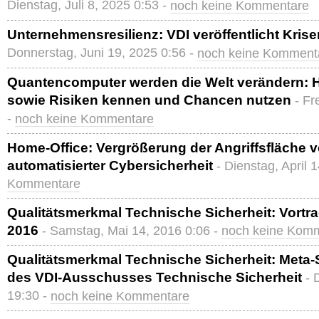
Dienstag, Juli 8, 2025 0:53 -
noch keine Kommentare
Unternehmensresilienz: VDI veröffentlicht Kri
Donnerstag, Juni 19, 2025 0:56 -
noch keine Komment
Quantencomputer werden die Welt verändern: 
sowie Risiken kennen und Chancen nutzen
- Fr
-
noch keine Kommentare
Home-Office: Vergrößerung der Angriffsfläche v
automatisierter Cybersicherheit
- Dienstag, April 
Kommentare
Qualitätsmerkmal Technische Sicherheit: Vortr
2016
- Samstag, Mai 14, 2016 0:06 -
noch keine Kom
Qualitätsmerkmal Technische Sicherheit: Meta-
des VDI-Ausschusses Technische Sicherheit
- 
19:30 -
noch keine Kommentare