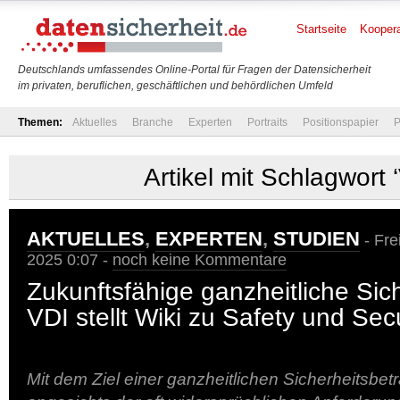
Startseite
Koopera
Deutschlands umfassendes Online-Portal für Fragen der Datensicherheit
im privaten, beruflichen, geschäftlichen und behördlichen Umfeld
Themen:
Aktuelles
Branche
Experten
Portraits
Positionspapier
P
Artikel mit Schlagwort 
AKTUELLES
,
EXPERTEN
,
STUDIEN
- Fre
2025 0:07 -
noch keine Kommentare
Zukunftsfähige ganzheitliche Sich
VDI stellt Wiki zu Safety und Secu
Mit dem Ziel einer ganzheitlichen Sicherheitsbe