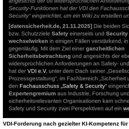
angesichts der oft widersprüchlichen Anforderun
Security-Funktionen hat der VDI den Fachaussc
Security“ eingerichtet, um ein Wiki zu erstellen u
[datensicherheit.de, 21.11.2025]
Die beiden Si
bzw. Schutzziele
Safety
einerseits und
Security
wechselwirken
in einigen Fällen verstärkend, 
gegenläufig. Mit dem Ziel einer
ganzheitlichen
Sicherheitsbetrachtung
und angesichts der ebe
widersprüchlichen Anforderungen an Safety- und
hat der
VDI e.V.
unter dem Dach seiner „Gesellsc
Prozessgestaltung“, im Fachbereich „Sicherheit u
den
Fachausschuss „Safety & Security“
eingeric
Expertengremium
aus Industrie, Forschung un
sicherheitsrelevanten Organisationen kam schnel
Safety und Security zwei Perspektiven auf ein
we
VDI-Forderung nach gezielter KI-Kompetenz für 