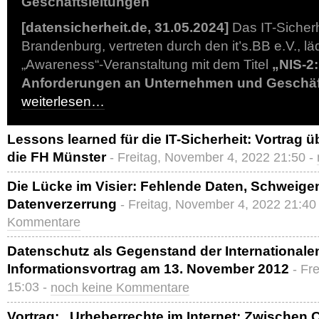
Geschäftsleitungen
[datensicherheit.de, 31.05.2024]
Das IT-Sicherh
Brandenburg, vertreten durch den it’s.BB e.V., lä
„Awareness“-Veranstaltung mit dem Titel
„NIS-2:
Anforderungen an Unternehmen und Geschäf
weiterlesen…
Lessons learned für die IT-Sicherheit: Vortrag ü
die FH Münster
- Freitag, November 4, 2022 21:50 -
Die Lücke im Visier: Fehlende Daten, Schweige
Datenverzerrung
- Freitag, November 4, 2022 21:40
Kommentare
Datenschutz als Gegenstand der International
Informationsvortrag am 13. November 2012
- Fr
15:03 -
noch keine Kommentare
Vortrag: „Urheberrechte im Internet: Zwischen 