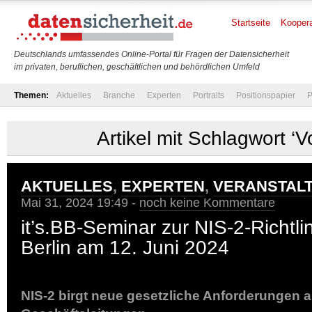
Startseite
Koopera
Deutschlands umfassendes Online-Portal für Fragen der Datensicherheit
im privaten, beruflichen, geschäftlichen und behördlichen Umfeld
Themen:
Aktuelles
Branche
Experten
Portraits
Positionspapier
P
Artikel mit Schlagwort ‘V
AKTUELLES
,
EXPERTEN
,
VERANSTAL
Mai 31, 2024 19:49 -
noch keine Kommentare
it’s.BB-Seminar zur NIS-2-Richtli
Berlin am 12. Juni 2024
NIS-2 birgt neue gesetzliche Anforderungen