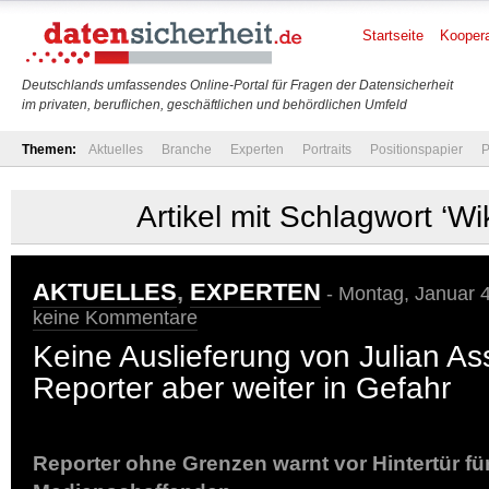
Startseite
Koopera
Deutschlands umfassendes Online-Portal für Fragen der Datensicherheit
im privaten, beruflichen, geschäftlichen und behördlichen Umfeld
Themen:
Aktuelles
Branche
Experten
Portraits
Positionspapier
P
Artikel mit Schlagwort ‘Wi
AKTUELLES
,
EXPERTEN
- Montag, Januar 4
keine Kommentare
Keine Auslieferung von Julian A
Reporter aber weiter in Gefahr
Reporter ohne Grenzen warnt vor Hintertür fü