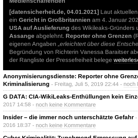
Medienschaffenden
[datensicherheit.de, 04.01.2021]
Laut aktuellen
ein
Gericht in Großbritannien
am 4. Januar 20
USA auf Auslieferung
des Wikileaks-Gründers 
Assange
abgelehnt.
Reporter ohne Grenzen
(R
eigenen Angaben
„erleichtert über diese Entsch
Begründung von Richterin Vanessa Baraitser a
der Rangliste der Pressefreiheit belege
weiterle
Anonymisierungsdienste: Reporter ohne Grenzen
Kriminalisierung
- Freitag, Juli 5, 2019 22:44 -
noch 
G DATA: CIA-WikiLeaks-Enthüllungen kein Einze
2017 14:58 -
noch keine Kommentare
Insider – die immer noch unterschätzte Gefahr
-
2016 18:37 -
noch keine Kommentare
Cyber-Kriminalität: Zunehmend Erpressung au