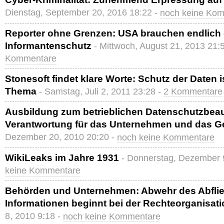
Dienstag, September 20, 2016 18:22 -
noch keine Ko
Reporter ohne Grenzen: USA brauchen endlich
Informantenschutz
- Mittwoch, August 21, 2013 21:
Kommentare
Stonesoft findet klare Worte: Schutz der Daten
Thema
- Samstag, Juli 2, 2011 23:28 -
2 Kommentare
Ausbildung zum betrieblichen Datenschutzbeau
Verantwortung für das Unternehmen und das 
Dezember 20, 2010 20:20 -
noch keine Kommentare
WikiLeaks im Jahre 1931
- Donnerstag, Dezember 
keine Kommentare
Behörden und Unternehmen: Abwehr des Abflie
Informationen beginnt bei der Rechteorganisati
8, 2010 9:18 -
noch keine Kommentare