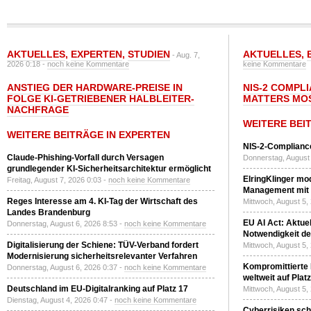
AKTUELLES
,
EXPERTEN
,
STUDIEN
AKTUELLES
,
- Aug. 7,
2026 0:18 -
noch keine Kommentare
keine Kommentare
ANSTIEG DER HARDWARE-PREISE IN
NIS-2 COMPL
FOLGE KI-GETRIEBENER HALBLEITER-
MATTERS MO
NACHFRAGE
WEITERE BEI
WEITERE BEITRÄGE IN EXPERTEN
NIS-2-Compliance
Claude-Phishing-Vorfall durch Versagen
Donnerstag, August 
grundlegender KI-Sicherheitsarchitektur ermöglicht
ElringKlinger mod
Freitag, August 7, 2026 0:03 -
noch keine Kommentare
Management mit 
Reges Interesse am 4. KI-Tag der Wirtschaft des
Mittwoch, August 5,
Landes Brandenburg
EU AI Act: Aktuel
Donnerstag, August 6, 2026 8:53 -
noch keine Kommentare
Notwendigkeit de
Digitalisierung der Schiene: TÜV-Verband fordert
Mittwoch, August 5,
Modernisierung sicherheitsrelevanter Verfahren
Kompromittierte
Donnerstag, August 6, 2026 0:37 -
noch keine Kommentare
weltweit auf Plat
Deutschland im EU-Digitalranking auf Platz 17
Mittwoch, August 5,
Dienstag, August 4, 2026 0:47 -
noch keine Kommentare
Cyberrisiken sch