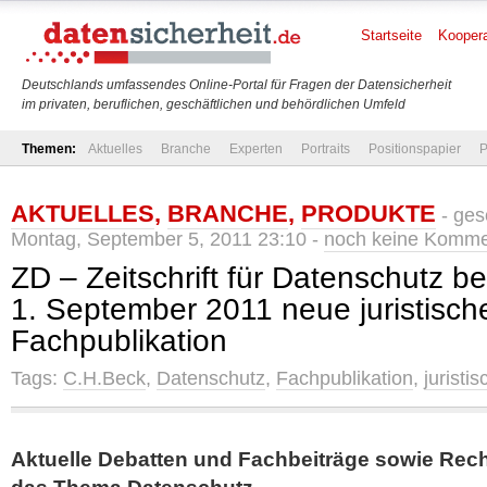
Startseite
Koopera
Deutschlands umfassendes Online-Portal für Fragen der Datensicherheit
im privaten, beruflichen, geschäftlichen und behördlichen Umfeld
Themen:
Aktuelles
Branche
Experten
Portraits
Positionspapier
P
AKTUELLES
,
BRANCHE
,
PRODUKTE
- ges
Montag, September 5, 2011 23:10 -
noch keine Komme
ZD – Zeitschrift für Datenschutz be
1. September 2011 neue juristisch
Fachpublikation
Tags:
C.H.Beck
,
Datenschutz
,
Fachpublikation
,
juristis
Aktuelle Debatten und Fachbeiträge sowie Re