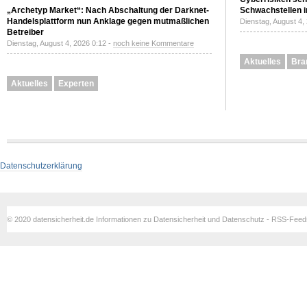
„Archetyp Market“: Nach Abschaltung der Darknet-
Schwachstellen i
Handelsplattform nun Anklage gegen mutmaßlichen
Dienstag, August 4,
Betreiber
Dienstag, August 4, 2026 0:12 -
noch keine Kommentare
Aktuelles
Bra
Aktuelles
Experten
Datenschutzerklärung
© 2020 datensicherheit.de Informationen zu Datensicherheit und Datenschutz - RSS-Fee