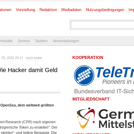
tionen
Vorstellung
Redaktion
Mediadaten
Nutzungsbedingungen
Im
rodukte
Service
Studien
Veranstaltungen
KOOPERATION
 25, 2022 20:17 -
noch keine
Wie Hacker damit Geld
MITGLIEDSCHAFT
 OpenSea, dem weltweit größten
Point Research (CPR) nach eigenen
rügerische Token zu erstellen“
. Der
 stehlen“
, und liefere Beispiele. Die