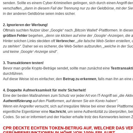
senden. Sollte es einem Cyber-Kriminellen gelingen, sich durch einen Angriff d
verschaffen,
„dann in diesem Fall der Trennung nur zu der Geldbörse, mit der Si
in der anderen Geldbörse seien indes sicher.
2. Ignorieren der Werbung!
Oftmals suchten Nutzer über „Google“ nach „Bitcoin Wallet“-Plattformen. In die
größten Fehler
begehen,
„denn sie klicken auf eine der ,Google‘-Anzeigen, die a
Hinter solchen Links steckten oft
Verbrecher
,
„die falsche Web-Seiten erstellen
zu stehlen“
. Daher sei es sicherer, die Web-Seiten aufzurufen,
„welche in der Su
und keine ,Google‘-Anzeige sind“
.
3. Transaktionen testen!
Bevor man große Krypto-Beträge sendet, sollte man zunächst eine
Testtransakt
durchführen.
Auf diese Weise ist es einfacher, den
Betrug zu erkennen
, falls man ihn an eine
4. Doppelte Aufmerksamkeit für mehr Sicherheit!
Eine der besten Maßnahmen zum Schutz vor jeder Art von IT-Angriff sei
„die Akti
Authentifizierung
auf den Plattformen, auf denen Sie ein Konto haben“
.
Wenn ein Angreifer versucht, sich auf irreguläre Weise bei einer dieser Plattfor
eigentliche Eigentümer eine
Nachricht
, um seine Authentizität zu überprüfen, b
Codes. So sei er informiert und der Hacker erhalte trotz des Kennwortes keinen Zu
CPR DECKTE ECHTEN TOKEN-BETRUG AUF, WELCHER DAS VE
GEBÜHRENFUNKTIONEN IN HÖHE VON 100% ERLAUBT