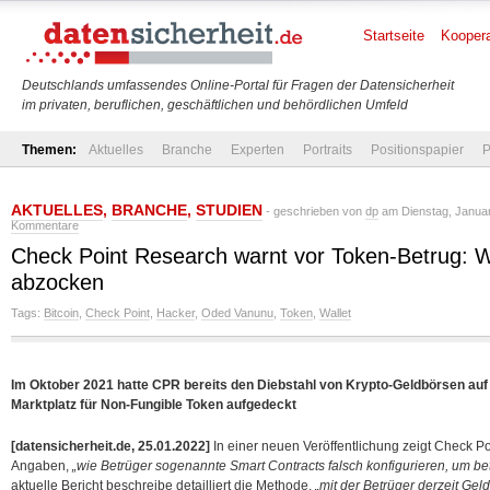
Startseite
Koopera
Deutschlands umfassendes Online-Portal für Fragen der Datensicherheit
im privaten, beruflichen, geschäftlichen und behördlichen Umfeld
Themen:
Aktuelles
Branche
Experten
Portraits
Positionspapier
P
AKTUELLES
,
BRANCHE
,
STUDIEN
- geschrieben von
dp
am Dienstag, Januar
Kommentare
Check Point Research warnt vor Token-Betrug: 
abzocken
Tags:
Bitcoin
,
Check Point
,
Hacker
,
Oded Vanunu
,
Token
,
Wallet
Im Oktober 2021 hatte CPR bereits den Diebstahl von Krypto-Geldbörsen auf
Marktplatz für Non-Fungible Token aufgedeckt
[datensicherheit.de, 25.01.2022]
In einer neuen Veröffentlichung zeigt Check 
Angaben,
„wie Betrüger sogenannte Smart Contracts falsch konfigurieren, um bet
aktuelle Bericht beschreibe detailliert die Methode,
„mit der Betrüger derzeit Geld