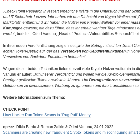
„Check Point Research investiert erhebliche Kräfte in die Untersuchung der Sch
und IT-Sicherheit. Letztes Jahr haben wir den Diebstahl von Krypto-Wallets auf 
Marktplatz, enttarnt und wir haben die Nutzer von Krypto-,Wallets‘ vor einer
mass
Kampagne
gewarnt, die dazu führte, dass innerhalb weniger Tage mindestens ei
wurde“
, berichtet Oded Vanunu, „Head of Products Vulnerabilities Research“ be
In ihrer neuen Veröffentlichung zeigten sie,
„wie der Betrug mit echten ,Smart Co
echten Token-Betrug auf, der das
Verstecken von Gebührenfunktionen
in Höhe
Verstecken von Backdoor-Funktionen beinhaltet“
.
Wegen dieser beiden Techniken fielen derzeit viele Krypto-Nutzer weiterhin in di
Vanunu erläutert:
„Mit unserer Veröffentlichung wollen wir die Krypto-Gemeinsc
Betrüger gefälschte Token entwickeln können. Um
Betrugsmünzen zu vermeid
Geldbörsen zu diversifizieren, Werbung zu ignorieren und ihre Transaktionen zu 
Weitere Informationen zum Thema:
CHECK POINT
How Hacker Run Token Scams to “Rug Pull“ Money
cp <r>
, Dikla Barda & Roman Zaikin & Oded Vanunu, 24.01.2022
Scammers are creating new fraudulent Crypto Tokens and misconfiguring smart co