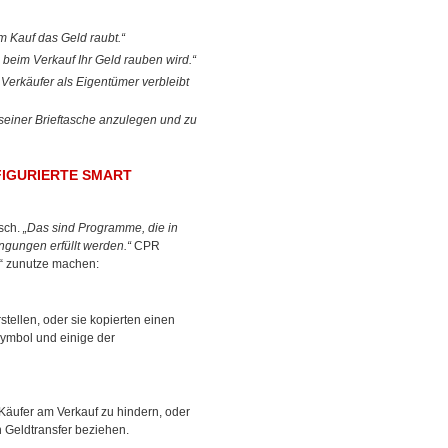
m Kauf das Geld raubt.“
 beim Verkauf Ihr Geld rauben wird.“
 Verkäufer als Eigentümer verbleibt
seiner Brieftasche anzulegen und zu
IGURIERTE SMART
lsch.
„Das sind Programme, die in
ngungen erfüllt werden.“
CPR
s“ zunutze machen:
tellen, oder sie kopierten einen
ymbol und einige der
Käufer am Verkauf zu hindern, oder
 Geldtransfer beziehen.