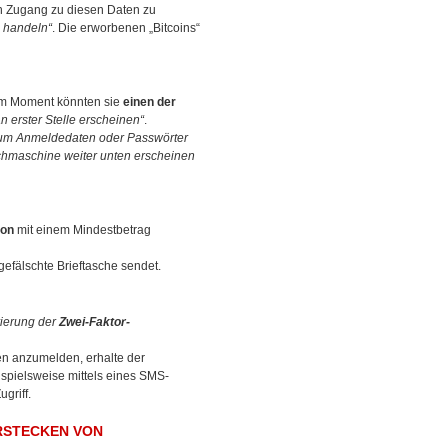
en Zugang zu diesen Daten zu
e handeln“
. Die erworbenen „Bitcoins“
sem Moment könnten sie
einen der
n erster Stelle erscheinen“
.
, um Anmeldedaten oder Passwörter
chmaschine weiter unten erscheinen
ion
mit einem Mindestbetrag
 gefälschte Brieftasche sendet.
vierung der
Zwei-Faktor-
men anzumelden, erhalte der
eispielsweise mittels eines SMS-
griff.
RSTECKEN VON