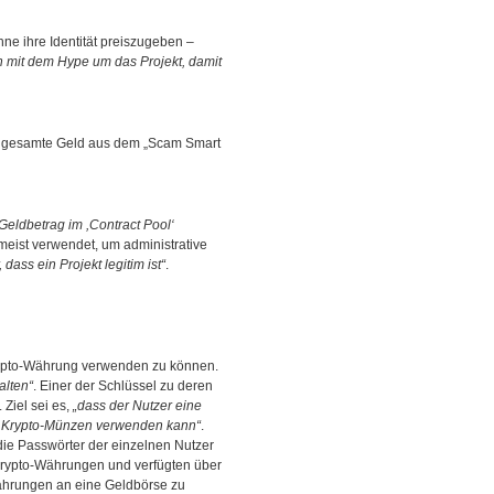
hne ihre Identität preiszugeben –
 mit dem Hype um das Projekt, damit
s gesamte Geld aus dem „Scam Smart
Geldbetrag im ,Contract Pool‘
meist verwendet, um administrative
, dass ein Projekt legitim ist“
.
 Krypto-Währung verwenden zu können.
alten“
. Einer der Schlüssel zu deren
 Ziel sei es,
„dass der Nutzer eine
on Krypto-Münzen verwenden kann“
.
 die Passwörter der einzelnen Nutzer
 Krypto-Währungen und verfügten über
Währungen an eine Geldbörse zu