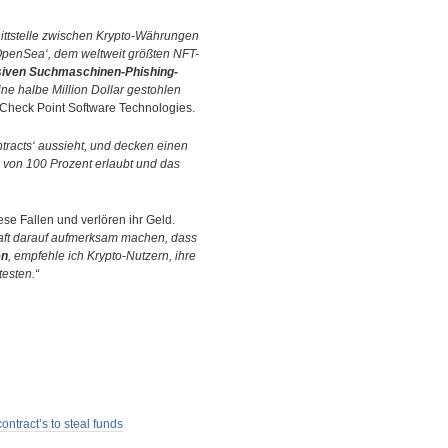
nittstelle zwischen Krypto-Währungen
,OpenSea‘, dem weltweit größten NFT-
iven Suchmaschinen-Phishing-
ne halbe Million Dollar gestohlen
i Check Point Software Technologies.
ntracts‘ aussieht, und decken einen
 von 100 Prozent erlaubt und das
ese Fallen und verlören ihr Geld.
haft darauf aufmerksam machen, dass
en
, empfehle ich Krypto-Nutzern, ihre
testen.“
ntract’s to steal funds