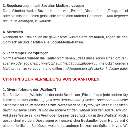
3. Begeisterung mittels Sozialen Medien erzeugen
Dann öffneten Hacker Soziale Kanäle, wie „Twitter“, „Discord“ oder „Telegram“, o
oder sie missbrauchten gefälschte Identitäten anderer Personen –
„und beginnen
die Leute anfangen, zu kaufen“
.
4. Abzocken
Nachdem die Kriminellen die gewünschte Summe erreicht haben, zögen sie da
Contract“ ab und löschten alle Social-Media-Kanäle.
5. Zeitstempel überspringen
Normalerweise würden die Käufer nicht sehen,
„dass diese Token einen großen 
sperren oder sogar ein ,Timelock‘ zum Vertrag hinzufügen“
. „Timelocks“ würden 
Maßnahmen zu verzögern, und gälten im Allgemeinen
„als starker Indikator dafür
CPR-TIPPS ZUR VERMEIDUNG VON SCAM-TOKEN
1. Diversifizierung der „Wallets“!
Der Besitz eines „Wallets“ sei der erste Schritt, um „Bitcoins“ und jede andere
Diese seien das Werkzeug,
„mit dem Benutzer ihre ,Bitcoins‘ speichern und verw
Sicherheit sei es,
mindestens zwei verschiedene Krypto-„Wallets“
zu besitzen.
davon für seine Einkäufe und die andere für den Handel und den Austausch v
Auf diese Weise sei das
Vermögen besser geschützt
, da in den „Wallets“ auch
gespeichert würden. Diese seien ein wesentlicher Bestandteil beim Handel mit
einen öffentlichen Schlüssel, welcher es anderen Nutzern ermögliche, Krypto-