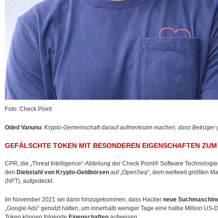
Foto: Check Point
Oded Vanunu
:
Krypto-Gemeinschaft darauf aufmerksam machen, dass Betrüger g
GEFÄLSCHTE TOKEN MIT BESONDEREN EIGENSCHAFTEN ZUM
CPR, die „Threat Intelligence“-Abteilung der Check Point® Software Technologie
den
Diebstahl von Krypto-Geldbörsen
auf „OpenSea“, dem weltweit größten Mar
(NFT), aufgedeckt.
Im November 2021 sei dann hinzugekommen, dass Hacker
neue Suchmaschin
„Google Ads“ genutzt hätten, um innerhalb weniger Tage eine halbe Million US-Do
Token können folgende
Eigenschaften
aufweisen: