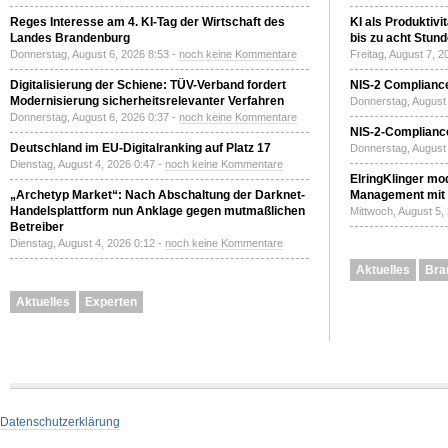
Reges Interesse am 4. KI-Tag der Wirtschaft des
KI als Produktivi
Landes Brandenburg
bis zu acht Stun
Donnerstag, August 6, 2026 8:53 -
noch keine Kommentare
Freitag, August 7, 
Digitalisierung der Schiene: TÜV-Verband fordert
NIS-2 Compliance
Modernisierung sicherheitsrelevanter Verfahren
Donnerstag, August 
Donnerstag, August 6, 2026 0:37 -
noch keine Kommentare
NIS-2-Compliance
Deutschland im EU-Digitalranking auf Platz 17
Donnerstag, August 
Dienstag, August 4, 2026 0:47 -
noch keine Kommentare
ElringKlinger mod
„Archetyp Market“: Nach Abschaltung der Darknet-
Management mit 
Handelsplattform nun Anklage gegen mutmaßlichen
Mittwoch, August 5,
Betreiber
Dienstag, August 4, 2026 0:12 -
noch keine Kommentare
Aktuelles
Bra
Aktuelles
Experten
Datenschutzerklärung