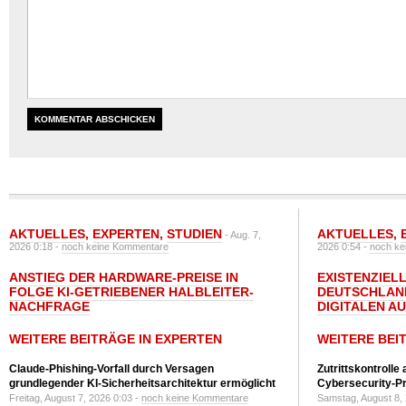
AKTUELLES
,
EXPERTEN
,
STUDIEN
AKTUELLES
,
- Aug. 7,
2026 0:18 -
noch keine Kommentare
2026 0:54 -
noch ke
ANSTIEG DER HARDWARE-PREISE IN
EXISTENZIELL
FOLGE KI-GETRIEBENER HALBLEITER-
DEUTSCHLAN
NACHFRAGE
DIGITALEN A
WEITERE BEITRÄGE IN EXPERTEN
WEITERE BEI
Claude-Phishing-Vorfall durch Versagen
Zutrittskontrolle
grundlegender KI-Sicherheitsarchitektur ermöglicht
Cybersecurity-Pri
Freitag, August 7, 2026 0:03 -
noch keine Kommentare
Samstag, August 8,