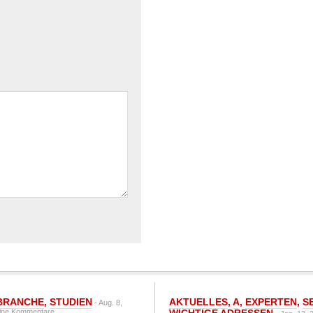
BRANCHE
,
STUDIEN
AKTUELLES
,
A
,
EXPERTEN
,
S
- Aug. 8,
ine Kommentare