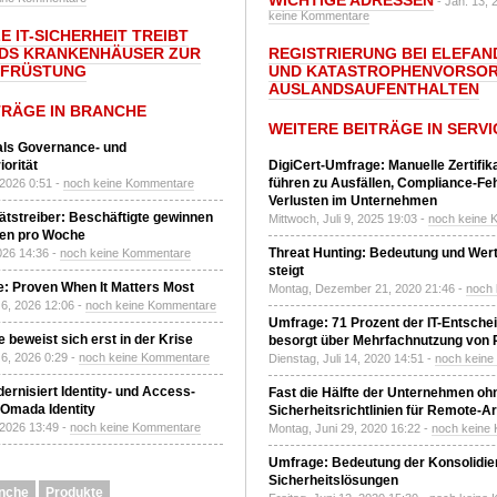
WICHTIGE ADRESSEN
- Jan. 13, 
keine Kommentare
E IT-SICHERHEIT TREIBT
DS KRANKENHÄUSER ZUR
REGISTRIERUNG BEI ELEFAND
UFRÜSTUNG
UND KATASTROPHENVORSOR
AUSLANDSAUFENTHALTEN
TRÄGE IN BRANCHE
WEITERE BEITRÄGE IN SERVI
 als Governance- und
orität
DigiCert-Umfrage: Manuelle Zertifi
führen zu Ausfällen, Compliance-Fe
 2026 0:51 -
noch keine Kommentare
Verlusten im Unternehmen
tätstreiber: Beschäftigte gewinnen
Mittwoch, Juli 9, 2025 19:03 -
noch keine 
den pro Woche
Threat Hunting: Bedeutung und Wer
2026 14:36 -
noch keine Kommentare
steigt
: Proven When It Matters Most
Montag, Dezember 21, 2020 21:46 -
noch
6, 2026 12:06 -
noch keine Kommentare
Umfrage: 71 Prozent der IT-Entsche
 beweist sich erst in der Krise
besorgt über Mehrfachnutzung von
6, 2026 0:29 -
noch keine Kommentare
Dienstag, Juli 14, 2020 14:51 -
noch kein
ernisiert Identity- und Access-
Fast die Hälfte der Unternehmen oh
Omada Identity
Sicherheitsrichtlinien für Remote-Ar
 2026 13:49 -
noch keine Kommentare
Montag, Juni 29, 2020 16:22 -
noch keine
Umfrage: Bedeutung der Konsolidier
Sicherheitslösungen
nche
Produkte