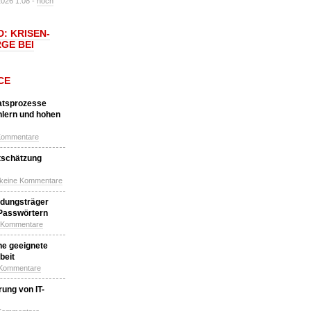
2026 1:08 -
noch
: KRISEN-
GE BEI
CE
katsprozesse
hlern und hohen
Kommentare
tschätzung
 keine Kommentare
idungsträger
 Passwörtern
e Kommentare
ne geeignete
beit
 Kommentare
ung von IT-