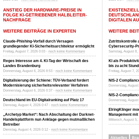
ANSTIEG DER HARDWARE-PREISE IN
EXISTENZIELL
FOLGE KI-GETRIEBENER HALBLEITER-
DEUTSCHLAN
NACHFRAGE
DIGITALEN A
WEITERE BEITRÄGE IN EXPERTEN
WEITERE BEI
Claude-Phishing-Vorfall durch Versagen
Zutrittskontrolle
grundlegender KI-Sicherheitsarchitektur ermöglicht
Cybersecurity-Pri
Freitag, August 7, 2026 0:03 -
noch keine Kommentare
Samstag, August 8,
Reges Interesse am 4. KI-Tag der Wirtschaft des
KI als Produktivi
Landes Brandenburg
bis zu acht Stun
Donnerstag, August 6, 2026 8:53 -
noch keine Kommentare
Freitag, August 7, 
Digitalisierung der Schiene: TÜV-Verband fordert
NIS-2 Compliance
Modernisierung sicherheitsrelevanter Verfahren
Donnerstag, August 
Donnerstag, August 6, 2026 0:37 -
noch keine Kommentare
NIS-2-Compliance
Deutschland im EU-Digitalranking auf Platz 17
Donnerstag, August 
Dienstag, August 4, 2026 0:47 -
noch keine Kommentare
ElringKlinger mod
„Archetyp Market“: Nach Abschaltung der Darknet-
Management mit 
Handelsplattform nun Anklage gegen mutmaßlichen
Mittwoch, August 5,
Betreiber
Dienstag, August 4, 2026 0:12 -
noch keine Kommentare
Aktuelles
Bra