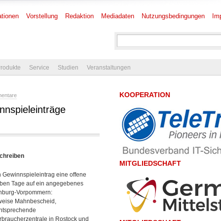
tionen
Vorstellung
Redaktion
Mediadaten
Nutzungsbedingungen
Im
rodukte
Service
Studien
Veranstaltungen
KOOPERATION
mentare
nnspieleinträge
chreiben
MITGLIEDSCHAFT
 Gewinnspieleintrag eine offene
ieben Tage auf ein angegebenes
lenburg-Vorpommern:
sweise Mahnbescheid,
entsprechende
rbraucherzentrale in Rostock und