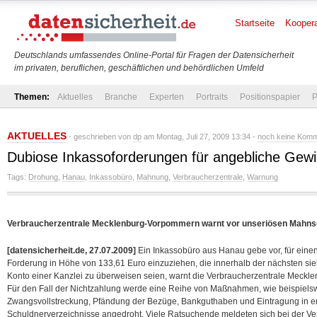
Startseite
Koopera
Deutschlands umfassendes Online-Portal für Fragen der Datensicherheit
im privaten, beruflichen, geschäftlichen und behördlichen Umfeld
Themen:
Aktuelles
Branche
Experten
Portraits
Positionspapier
P
AKTUELLES
- geschrieben von
dp
am Montag, Juli 27, 2009 13:34 -
noch keine Kom
Dubiose Inkassoforderungen für angebliche Gewi
Tags:
Drohung
,
Hanau
,
Inkassobüro
,
Mahnung
,
Verbraucherzentrale
,
Warnung
Verbraucherzentrale Mecklenburg-Vorpommern warnt vor unseriösen Mahns
[datensicherheit.de, 27.07.2009]
Ein Inkassobüro aus Hanau gebe vor, für einen
Forderung in Höhe von 133,61 Euro einzuziehen, die innerhalb der nächsten s
Konto einer Kanzlei zu überweisen seien, warnt die Verbraucherzentrale Meck
Für den Fall der Nichtzahlung werde eine Reihe von Maßnahmen, wie beispiel
Zwangsvollstreckung, Pfändung der Bezüge, Bankguthaben und Eintragung in 
Schuldnerverzeichnisse angedroht.
Viele Ratsuchende meldeten sich bei der Ve