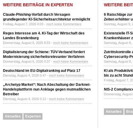
WEITERE BEITRÄGE IN EXPERTEN
WEITERE BEI
Claude-Phishing-Vorfall durch Versagen
6 Ratschläge zur
grundlegender KI-Sicherheitsarchitektur ermöglicht
Zeiten erhöhter 
Freitag, August 7, 2026 0:03 -
noch keine Kommentare
Sonntag, August 9, 
Reges Interesse am 4. KI-Tag der Wirtschaft des
Existenzielle IT-
Landes Brandenburg
Krankenhäuser zu
Donnerstag, August 6, 2026 8:53 -
noch keine Kommentare
Samstag, August 8,
Digitalisierung der Schiene: TÜV-Verband fordert
Zutrittskontrolle
Modernisierung sicherheitsrelevanter Verfahren
Cybersecurity-Pri
Donnerstag, August 6, 2026 0:37 -
noch keine Kommentare
Samstag, August 8,
Deutschland im EU-Digitalranking auf Platz 17
KI als Produktivi
bis zu acht Stun
Dienstag, August 4, 2026 0:47 -
noch keine Kommentare
Freitag, August 7, 
„Archetyp Market“: Nach Abschaltung der Darknet-
Handelsplattform nun Anklage gegen mutmaßlichen
NIS-2 Compliance
Betreiber
Donnerstag, August 
Dienstag, August 4, 2026 0:12 -
noch keine Kommentare
Aktuelles
Bra
Aktuelles
Experten