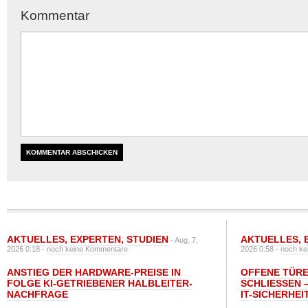
Kommentar
AKTUELLES
,
EXPERTEN
,
STUDIEN
AKTUELLES
,
- Aug. 7,
2026 0:18 -
noch keine Kommentare
2026 0:58 -
noch ke
ANSTIEG DER HARDWARE-PREISE IN
OFFENE TÜRE
FOLGE KI-GETRIEBENER HALBLEITER-
SCHLIESSEN –
NACHFRAGE
T-SICHERHEI