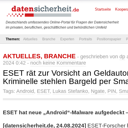
Startseite
Koopera
Deutschlands umfassendes Online-Portal für Fragen der Datensicherheit
im privaten, beruflichen, geschäftlichen und behördlichen Umfeld
Themen:
Aktuelles
Branche
Experten
Portraits
Positionspapier
P
AKTUELLES
,
BRANCHE
- geschrieben von
dp
a
2024 0:42 -
noch keine Kommentare
ESET rät zur Vorsicht an Geldaut
Kriminelle stehlen Bargeld per Sm
Tags:
Android
,
ESET
,
Lukas Stefanko
,
Ngate
,
PIN
,
Sma
ESET hat neue „Android“-Malware aufgedeckt 
[datensicherheit.de, 24.08.2024]
ESET-Forscher 