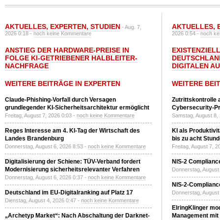
AKTUELLES
,
EXPERTEN
,
STUDIEN
AKTUELLES
,
- Aug. 7,
2026 0:18 -
noch keine Kommentare
2026 0:54 -
noch ke
ANSTIEG DER HARDWARE-PREISE IN
EXISTENZIELL
FOLGE KI-GETRIEBENER HALBLEITER-
DEUTSCHLAN
NACHFRAGE
DIGITALEN A
WEITERE BEITRÄGE IN EXPERTEN
WEITERE BEI
Claude-Phishing-Vorfall durch Versagen
Zutrittskontrolle
grundlegender KI-Sicherheitsarchitektur ermöglicht
Cybersecurity-Pri
Freitag, August 7, 2026 0:03 -
noch keine Kommentare
Samstag, August 8,
Reges Interesse am 4. KI-Tag der Wirtschaft des
KI als Produktivi
Landes Brandenburg
bis zu acht Stun
Donnerstag, August 6, 2026 8:53 -
noch keine Kommentare
Freitag, August 7, 
Digitalisierung der Schiene: TÜV-Verband fordert
NIS-2 Compliance
Modernisierung sicherheitsrelevanter Verfahren
Donnerstag, August 
Donnerstag, August 6, 2026 0:37 -
noch keine Kommentare
NIS-2-Compliance
Deutschland im EU-Digitalranking auf Platz 17
Donnerstag, August 
Dienstag, August 4, 2026 0:47 -
noch keine Kommentare
ElringKlinger mod
„Archetyp Market“: Nach Abschaltung der Darknet-
Management mit 