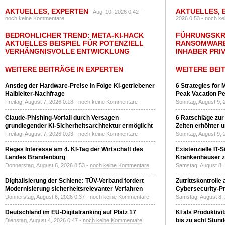
AKTUELLES
,
EXPERTEN
AKTUELLES
,
- Aug. 10, 2026 0:42 -
noch keine Kommentare
2026 0:53 -
noch ke
BEDROHLICHER TREND: META-KI-HACK
FÜHRUNGSKRÄ
AKTUELLES BEISPIEL FÜR POTENZIELL
RANSOMWARE
VERHÄNGNISVOLLE ENTWICKLUNG
INHABER PRI
WEITERE BEITRÄGE IN EXPERTEN
WEITERE BEI
Anstieg der Hardware-Preise in Folge KI-getriebener
6 Strategies for 
Halbleiter-Nachfrage
Peak Vacation Pe
Freitag, August 7, 2026 0:18 -
noch keine Kommentare
Sonntag, August 9, 
Claude-Phishing-Vorfall durch Versagen
6 Ratschläge zur
grundlegender KI-Sicherheitsarchitektur ermöglicht
Zeiten erhöhter 
Freitag, August 7, 2026 0:03 -
noch keine Kommentare
Sonntag, August 9, 
Reges Interesse am 4. KI-Tag der Wirtschaft des
Existenzielle IT-
Landes Brandenburg
Krankenhäuser zu
Donnerstag, August 6, 2026 8:53 -
noch keine Kommentare
Samstag, August 8,
Digitalisierung der Schiene: TÜV-Verband fordert
Zutrittskontrolle
Modernisierung sicherheitsrelevanter Verfahren
Cybersecurity-Pri
Donnerstag, August 6, 2026 0:37 -
noch keine Kommentare
Samstag, August 8,
Deutschland im EU-Digitalranking auf Platz 17
KI als Produktivi
bis zu acht Stun
Dienstag, August 4, 2026 0:47 -
noch keine Kommentare