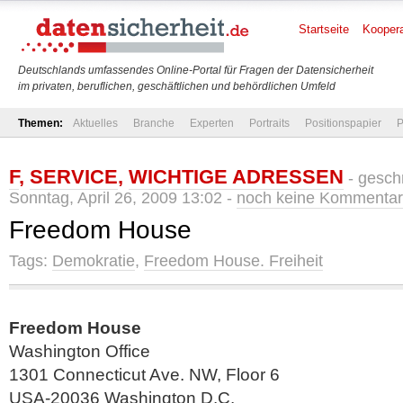
Startseite
Koopera
Deutschlands umfassendes Online-Portal für Fragen der Datensicherheit
im privaten, beruflichen, geschäftlichen und behördlichen Umfeld
Themen:
Aktuelles
Branche
Experten
Portraits
Positionspapier
P
F
,
SERVICE
,
WICHTIGE ADRESSEN
- gesch
Sonntag, April 26, 2009 13:02 -
noch keine Kommenta
Freedom House
Tags:
Demokratie
,
Freedom House. Freiheit
Freedom House
Washington Office
1301 Connecticut Ave. NW, Floor 6
USA-20036 Washington D.C.