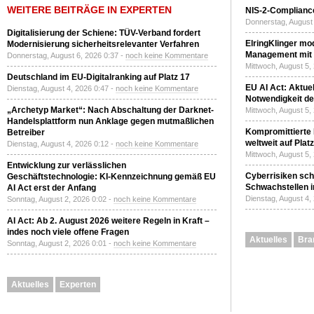
WEITERE BEITRÄGE IN EXPERTEN
NIS-2-Compliance
Donnerstag, August 
Digitalisierung der Schiene: TÜV-Verband fordert
ElringKlinger mod
Modernisierung sicherheitsrelevanter Verfahren
Management mit 
Donnerstag, August 6, 2026 0:37 -
noch keine Kommentare
Mittwoch, August 5,
Deutschland im EU-Digitalranking auf Platz 17
EU AI Act: Aktuel
Dienstag, August 4, 2026 0:47 -
noch keine Kommentare
Notwendigkeit de
„Archetyp Market“: Nach Abschaltung der Darknet-
Mittwoch, August 5,
Handelsplattform nun Anklage gegen mutmaßlichen
Kompromittierte
Betreiber
weltweit auf Plat
Dienstag, August 4, 2026 0:12 -
noch keine Kommentare
Mittwoch, August 5,
Entwicklung zur verlässlichen
Cyberrisiken sch
Geschäftstechnologie: KI-Kennzeichnung gemäß EU
Schwachstellen i
AI Act erst der Anfang
Dienstag, August 4,
Sonntag, August 2, 2026 0:02 -
noch keine Kommentare
AI Act: Ab 2. August 2026 weitere Regeln in Kraft –
indes noch viele offene Fragen
Aktuelles
Bra
Sonntag, August 2, 2026 0:01 -
noch keine Kommentare
Aktuelles
Experten