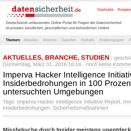
Startseite
Koopera
Deutschlands umfassendes Online-Portal für Fragen der Datensicherheit
im privaten, beruflichen, geschäftlichen und behördlichen Umfeld
Themen:
Aktuelles
Branche
Experten
Portraits
Positionspapier
P
AKTUELLES
,
BRANCHE
,
STUDIEN
- geschr
Donnerstag, März 31, 2016 16:16 -
noch keine Komme
Imperva Hacker Intelligence Initiat
Insiderbedrohungen in 100 Prozen
untersuchten Umgebungen
Tags:
Imperva Hacker Intelligence Initiative Report
,
Inn
Insiderbedrohungen
,
Sicherheitsmaßnahmen
Missbräuche durch Insider meistens unentdeck