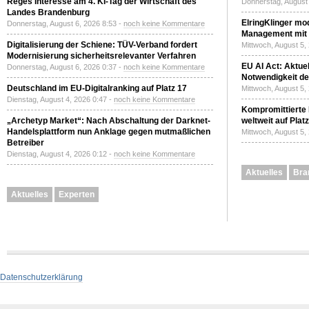
Reges Interesse am 4. KI-Tag der Wirtschaft des
Donnerstag, August 
Landes Brandenburg
ElringKlinger mod
Donnerstag, August 6, 2026 8:53 -
noch keine Kommentare
Management mit 
Digitalisierung der Schiene: TÜV-Verband fordert
Mittwoch, August 5,
Modernisierung sicherheitsrelevanter Verfahren
EU AI Act: Aktuel
Donnerstag, August 6, 2026 0:37 -
noch keine Kommentare
Notwendigkeit de
Deutschland im EU-Digitalranking auf Platz 17
Mittwoch, August 5,
Dienstag, August 4, 2026 0:47 -
noch keine Kommentare
Kompromittierte
„Archetyp Market“: Nach Abschaltung der Darknet-
weltweit auf Plat
Handelsplattform nun Anklage gegen mutmaßlichen
Mittwoch, August 5,
Betreiber
Dienstag, August 4, 2026 0:12 -
noch keine Kommentare
Aktuelles
Bra
Aktuelles
Experten
Datenschutzerklärung