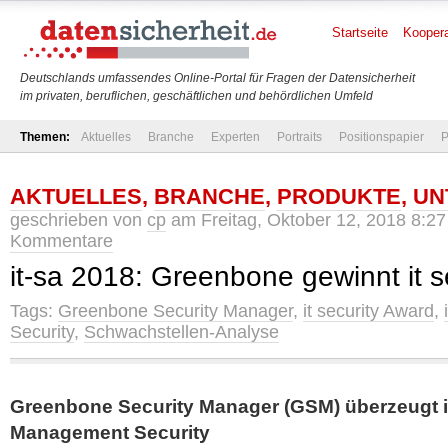
Startseite
Koopera
Deutschlands umfassendes Online-Portal für Fragen der Datensicherheit
im privaten, beruflichen, geschäftlichen und behördlichen Umfeld
Themen:
Aktuelles
Branche
Experten
Portraits
Positionspapier
P
AKTUELLES
,
BRANCHE
,
PRODUKTE
,
UN
geschrieben von
cp
am Freitag, Oktober 12, 2018 8:27
Kommentare
it-sa 2018: Greenbone gewinnt it s
Tags:
Greenbone Security Manager
,
it security Award
,
Security
,
Schwachstellen-Analyse
Greenbone Security Manager (GSM) überzeugt i
Management Security