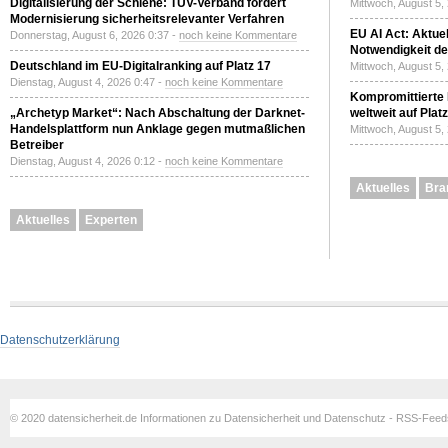
Digitalisierung der Schiene: TÜV-Verband fordert
Mittwoch, August 5,
Modernisierung sicherheitsrelevanter Verfahren
EU AI Act: Aktuel
Donnerstag, August 6, 2026 0:37 -
noch keine Kommentare
Notwendigkeit de
Deutschland im EU-Digitalranking auf Platz 17
Mittwoch, August 5,
Dienstag, August 4, 2026 0:47 -
noch keine Kommentare
Kompromittierte
„Archetyp Market“: Nach Abschaltung der Darknet-
weltweit auf Plat
Handelsplattform nun Anklage gegen mutmaßlichen
Mittwoch, August 5,
Betreiber
Dienstag, August 4, 2026 0:12 -
noch keine Kommentare
Aktuelles
Bra
Aktuelles
Experten
Datenschutzerklärung
© 2020 datensicherheit.de Informationen zu Datensicherheit und Datenschutz - RSS-Fee