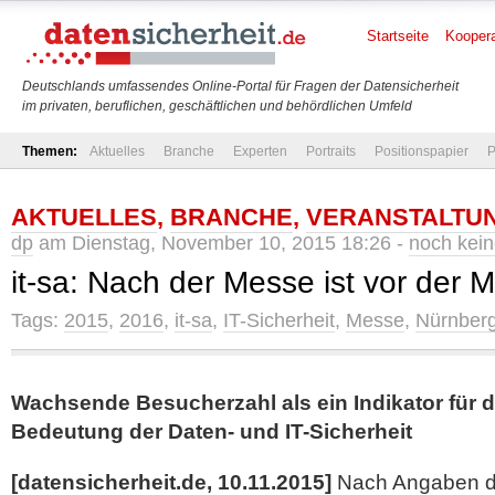
Startseite
Koopera
Deutschlands umfassendes Online-Portal für Fragen der Datensicherheit
im privaten, beruflichen, geschäftlichen und behördlichen Umfeld
Themen:
Aktuelles
Branche
Experten
Portraits
Positionspapier
P
AKTUELLES
,
BRANCHE
,
VERANSTALTU
dp
am Dienstag, November 10, 2015 18:26 -
noch kei
it-sa: Nach der Messe ist vor der 
Tags:
2015
,
2016
,
it-sa
,
IT-Sicherheit
,
Messe
,
Nürnber
Wachsende Besucherzahl als ein Indikator für
Bedeutung der Daten- und IT-Sicherheit
[datensicherheit.de, 10.11.2015]
Nach Angaben 