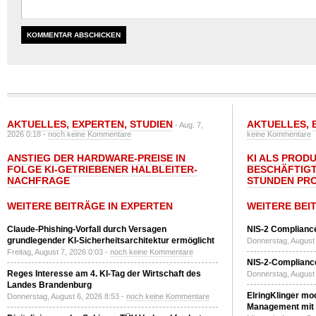
AKTUELLES
,
EXPERTEN
,
STUDIEN
AKTUELLES
,
- Aug. 7,
2026 0:18 -
noch keine Kommentare
keine Kommentare
ANSTIEG DER HARDWARE-PREISE IN
KI ALS PROD
FOLGE KI-GETRIEBENER HALBLEITER-
BESCHÄFTIGT
NACHFRAGE
STUNDEN PR
WEITERE BEITRÄGE IN EXPERTEN
WEITERE BEI
Claude-Phishing-Vorfall durch Versagen
NIS-2 Compliance
grundlegender KI-Sicherheitsarchitektur ermöglicht
Donnerstag, August 
Freitag, August 7, 2026 0:03 -
noch keine Kommentare
NIS-2-Compliance
Reges Interesse am 4. KI-Tag der Wirtschaft des
Donnerstag, August 
Landes Brandenburg
ElringKlinger mod
Donnerstag, August 6, 2026 8:53 -
noch keine Kommentare
Management mit 