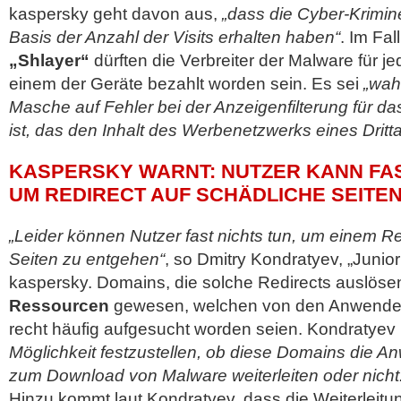
kaspersky geht davon aus,
„dass die Cyber-Krimine
Basis der Anzahl der Visits erhalten haben“
. Im Fal
„Shlayer“
dürften die Verbreiter der Malware für jed
einem der Geräte bezahlt worden sein. Es sei
„wah
Masche auf Fehler bei der Anzeigenfilterung für d
ist, das den Inhalt des Werbenetzwerks eines Dritta
KASPERSKY WARNT: NUTZER KANN FAS
UM REDIRECT AUF SCHÄDLICHE SEITE
„Leider können Nutzer fast nichts tun, um einem Re
Seiten zu entgehen“
, so Dmitry Kondratyev, „Junio
kaspersky. Domains, die solche Redirects auslöse
Ressourcen
gewesen, welchen von den Anwende
recht häufig aufgesucht worden seien. Kondratyev
Möglichkeit festzustellen, ob diese Domains die An
zum Download von Malware weiterleiten oder nicht
Hinzu kommt laut Kondratyev, dass die Weiterleitu