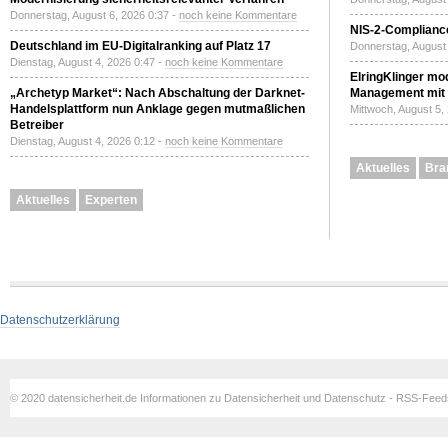
Donnerstag, August 6, 2026 0:37 -
noch keine Kommentare
NIS-2-Compliance
Deutschland im EU-Digitalranking auf Platz 17
Donnerstag, August 
Dienstag, August 4, 2026 0:47 -
noch keine Kommentare
ElringKlinger mod
„Archetyp Market“: Nach Abschaltung der Darknet-
Management mit 
Handelsplattform nun Anklage gegen mutmaßlichen
Mittwoch, August 5,
Betreiber
Dienstag, August 4, 2026 0:12 -
noch keine Kommentare
Aktuelles
Bra
Aktuelles
Experten
Datenschutzerklärung
© 2020 datensicherheit.de Informationen zu Datensicherheit und Datenschutz - RSS-Fee