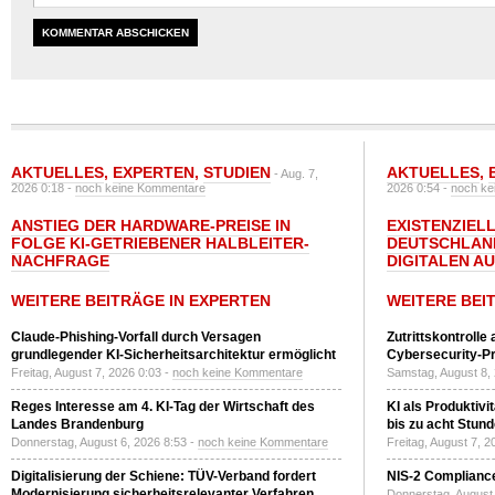
AKTUELLES
,
EXPERTEN
,
STUDIEN
AKTUELLES
,
- Aug. 7,
2026 0:18 -
noch keine Kommentare
2026 0:54 -
noch ke
ANSTIEG DER HARDWARE-PREISE IN
EXISTENZIELL
FOLGE KI-GETRIEBENER HALBLEITER-
DEUTSCHLAN
NACHFRAGE
DIGITALEN A
WEITERE BEITRÄGE IN EXPERTEN
WEITERE BEI
Claude-Phishing-Vorfall durch Versagen
Zutrittskontrolle
grundlegender KI-Sicherheitsarchitektur ermöglicht
Cybersecurity-Pri
Freitag, August 7, 2026 0:03 -
noch keine Kommentare
Samstag, August 8,
Reges Interesse am 4. KI-Tag der Wirtschaft des
KI als Produktivi
Landes Brandenburg
bis zu acht Stun
Donnerstag, August 6, 2026 8:53 -
noch keine Kommentare
Freitag, August 7, 
Digitalisierung der Schiene: TÜV-Verband fordert
NIS-2 Compliance
Modernisierung sicherheitsrelevanter Verfahren
Donnerstag, August 