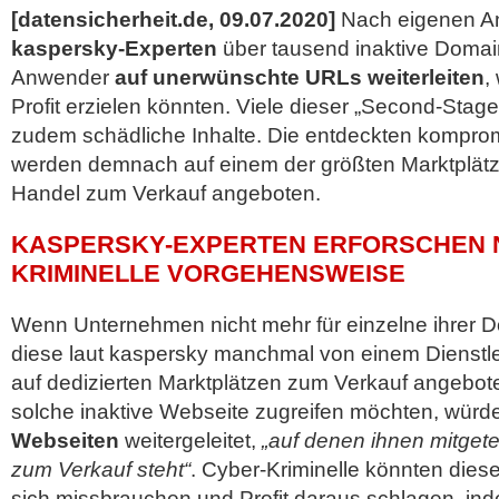
[datensicherheit.de, 09.07.2020]
Nach eigenen A
kaspersky-Experten
über tausend inaktive Domains
Anwender
auf unerwünschte URLs weiterleiten
,
Profit erzielen könnten. Viele dieser „Second-Stage
zudem
schädliche Inhalte. Die entdeckten kompro
werden demnach auf einem der größten Marktplätz
Handel zum Verkauf angeboten.
KASPERSKY-EXPERTEN ERFORSCHEN 
KRIMINELLE VORGEHENSWEISE
Wenn Unternehmen nicht mehr für einzelne ihrer 
diese laut kaspersky manchmal von einem Dienstle
auf dedizierten Marktplätzen zum Verkauf angeboten
solche inaktive Webseite zugreifen möchten, würd
Webseiten
weitergeleitet,
„auf denen ihnen mitgetei
zum Verkauf steht“
. Cyber-Kriminelle könnten dies
sich missbrauchen und Profit daraus schlagen, in