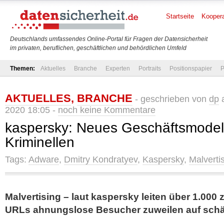
Startseite
Koopera
Deutschlands umfassendes Online-Portal für Fragen der Datensicherheit
im privaten, beruflichen, geschäftlichen und behördlichen Umfeld
Themen:
Aktuelles
Branche
Experten
Portraits
Positionspapier
P
AKTUELLES
,
BRANCHE
- geschrieben von
dp
a
2020 18:05 -
noch keine Kommentare
kaspersky: Neues Geschäftsmodel
Kriminellen
Tags:
Adware
,
Dmitry Kondratyev
,
Kaspersky
,
Malverti
Malvertising – laut kaspersky leiten über 1.00
URLs ahnungslose Besucher zuweilen auf schä