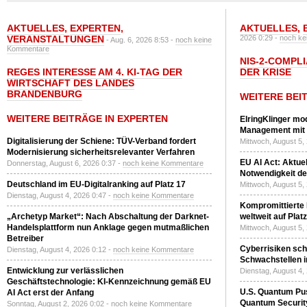
AKTUELLES
,
EXPERTEN
,
AKTUELLES
,
VERANSTALTUNGEN
2026 0:29 -
noch ke
- Aug. 6, 2026 8:53 -
noch keine
Kommentare
NIS-2-COMPLI
REGES INTERESSE AM 4. KI-TAG DER
DER KRISE
WIRTSCHAFT DES LANDES
BRANDENBURG
WEITERE BEI
WEITERE BEITRÄGE IN EXPERTEN
ElringKlinger mod
Management mit 
Digitalisierung der Schiene: TÜV-Verband fordert
Mittwoch, August 5,
Modernisierung sicherheitsrelevanter Verfahren
EU AI Act: Aktuel
Donnerstag, August 6, 2026 0:37 -
noch keine Kommentare
Notwendigkeit de
Deutschland im EU-Digitalranking auf Platz 17
Mittwoch, August 5,
Dienstag, August 4, 2026 0:47 -
noch keine Kommentare
Kompromittierte
„Archetyp Market“: Nach Abschaltung der Darknet-
weltweit auf Plat
Handelsplattform nun Anklage gegen mutmaßlichen
Mittwoch, August 5,
Betreiber
Cyberrisiken sch
Dienstag, August 4, 2026 0:12 -
noch keine Kommentare
Schwachstellen i
Entwicklung zur verlässlichen
Dienstag, August 4,
Geschäftstechnologie: KI-Kennzeichnung gemäß EU
U.S. Quantum Pus
AI Act erst der Anfang
Quantum Securit
Sonntag, August 2, 2026 0:02 -
noch keine Kommentare