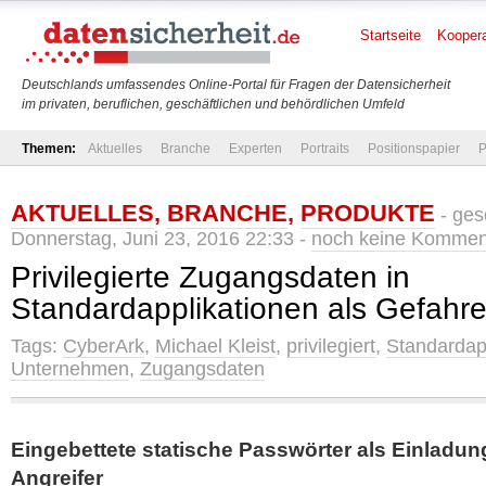
Startseite
Koopera
Deutschlands umfassendes Online-Portal für Fragen der Datensicherheit
im privaten, beruflichen, geschäftlichen und behördlichen Umfeld
Themen:
Aktuelles
Branche
Experten
Portraits
Positionspapier
P
AKTUELLES
,
BRANCHE
,
PRODUKTE
- ges
Donnerstag, Juni 23, 2016 22:33 -
noch keine Kommen
Privilegierte Zugangsdaten in
Standardapplikationen als Gefahr
Tags:
CyberArk
,
Michael Kleist
,
privilegiert
,
Standardap
Unternehmen
,
Zugangsdaten
Eingebettete statische Passwörter als Einladung
Angreifer