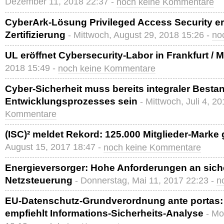
Dezember 11, 2018 22:37 -
noch keine Kommentare
CyberArk-Lösung Privileged Access Security er
Zertifizierung
- Mittwoch, August 29, 2018 15:26 -
no
UL eröffnet Cybersecurity-Labor in Frankfurt / 
2018 15:49 -
noch keine Kommentare
Cyber-Sicherheit muss bereits integraler Bestan
Entwicklungsprozesses sein
- Mittwoch, Juli 4, 2
Kommentare
(ISC)² meldet Rekord: 125.000 Mitglieder-Marke
August 15, 2017 18:47 -
noch keine Kommentare
Energieversorger: Hohe Anforderungen an sich
Netzsteuerung
- Donnerstag, Mai 11, 2017 22:23 -
n
EU-Datenschutz-Grundverordnung ante porta
empfiehlt Informations-Sicherheits-Analyse
- Mo