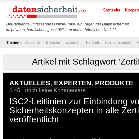
Startseite
Koopera
Deutschlands umfassendes Online-Portal für Fragen der Datensicherheit
im privaten, beruflichen, geschäftlichen und behördlichen Umfeld
Themen:
Aktuelles
Branche
Experten
Portraits
Positionspapier
P
Artikel mit Schlagwort ‘Zerti
AKTUELLES
,
EXPERTEN
,
PRODUKTE
- 
0:45 -
noch keine Kommentare
ISC2-Leitlinien zur Einbindung vo
Sicherheitskonzepten in alle Zert
veröffentlicht