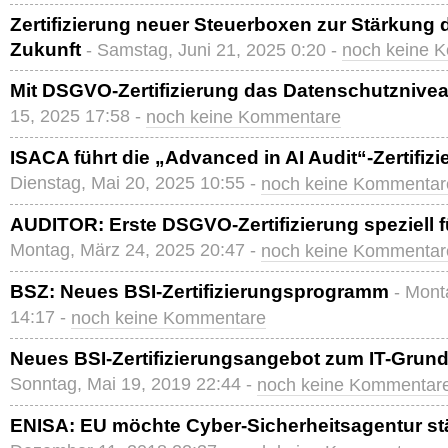
Zertifizierung neuer Steuerboxen zur Stärkung 
Zukunft
- Samstag, Juni 21, 2025 0:20 -
noch keine 
Mit DSGVO-Zertifizierung das Datenschutznive
15, 2025 17:58 -
noch keine Kommentare
ISACA führt die „Advanced in AI Audit“-Zertifizi
Dienstag, Mai 20, 2025 10:55 -
noch keine Kommentar
AUDITOR: Erste DSGVO-Zertifizierung speziell f
Montag, März 24, 2025 20:47 -
noch keine Kommentar
BSZ: Neues BSI-Zertifizierungsprogramm
- Mont
14:17 -
noch keine Kommentare
Neues BSI-Zertifizierungsangebot zum IT-Grund
Sonntag, Mai 19, 2019 22:44 -
noch keine Kommentar
ENISA: EU möchte Cyber-Sicherheitsagentur st