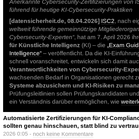
Anerkannte Cybersecurity-Zertifizierungen von I
führend für heutige KI-Cybersecurity-Praktiken
[datensicherheit.de, 08.04.2026]
ISC2
, nach e
weltweit führende gemeinnützige Mitgliederorgani
Cybersecurity-Experten“
, hat am 7. April 2026 ih
für Künstliche Intelligenz
(KI) – die
„Exam Guidan
Intelligence“
– veröffentlicht. Da die KI-Einführung
schnell voranschreitet, entwickeln sich damit au
Verantwortlichkeiten von Cybersecurity-Expe
wachsenden Bedarf in Organisationen gerecht 
Systeme abzusichern und KI-Risiken zu man
Prüfungsleitlinien sollen Prüfungskandidaten und
ein Verständnis darüber ermöglichen, wie
weite
Automatisierte Zertifizierungen für KI-Complia
sollten genau hinschauen, statt blind zu vertra
2026 0:05 -
noch keine Kommentare