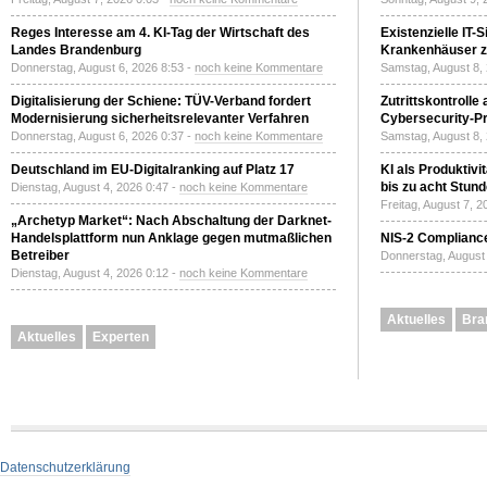
Reges Interesse am 4. KI-Tag der Wirtschaft des
Existenzielle IT-
Landes Brandenburg
Krankenhäuser zu
Donnerstag, August 6, 2026 8:53 -
noch keine Kommentare
Samstag, August 8,
Digitalisierung der Schiene: TÜV-Verband fordert
Zutrittskontrolle
Modernisierung sicherheitsrelevanter Verfahren
Cybersecurity-Pri
Donnerstag, August 6, 2026 0:37 -
noch keine Kommentare
Samstag, August 8,
Deutschland im EU-Digitalranking auf Platz 17
KI als Produktivi
bis zu acht Stun
Dienstag, August 4, 2026 0:47 -
noch keine Kommentare
Freitag, August 7, 
„Archetyp Market“: Nach Abschaltung der Darknet-
Handelsplattform nun Anklage gegen mutmaßlichen
NIS-2 Compliance
Betreiber
Donnerstag, August 
Dienstag, August 4, 2026 0:12 -
noch keine Kommentare
Aktuelles
Bra
Aktuelles
Experten
Datenschutzerklärung