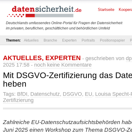
Startseite
Koopera
Deutschlands umfassendes Online-Portal für Fragen der Datensicherheit
im privaten, beruflichen, geschäftlichen und behördlichen Umfeld
Themen:
Aktuelles
Branche
Experten
Portraits
Positionspapier
P
AKTUELLES
,
EXPERTEN
- geschrieben von
dp
2025 17:58 -
noch keine Kommentare
Mit DSGVO-Zertifizierung das Dat
heben
Tags:
BfDI
,
Datenschutz
,
DSGVO
,
EU
,
Louisa Specht
Zertifizierung
Zahlreiche EU-Datenschutzaufsichtsbehörden hab
Juni 2025 einen Workshop zum Thema DSGVO-Zerti