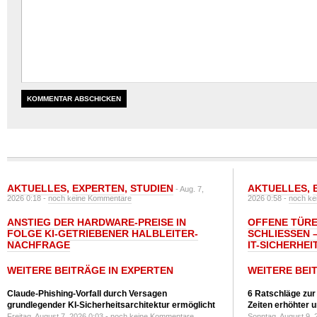
AKTUELLES
,
EXPERTEN
,
STUDIEN
AKTUELLES
,
- Aug. 7,
2026 0:18 -
noch keine Kommentare
2026 0:58 -
noch ke
ANSTIEG DER HARDWARE-PREISE IN
OFFENE TÜRE
FOLGE KI-GETRIEBENER HALBLEITER-
SCHLIESSEN –
NACHFRAGE
T-SICHERHEI
WEITERE BEITRÄGE IN EXPERTEN
WEITERE BEI
Claude-Phishing-Vorfall durch Versagen
6 Ratschläge zur
grundlegender KI-Sicherheitsarchitektur ermöglicht
Zeiten erhöhter 
Freitag, August 7, 2026 0:03 -
noch keine Kommentare
Sonntag, August 9, 