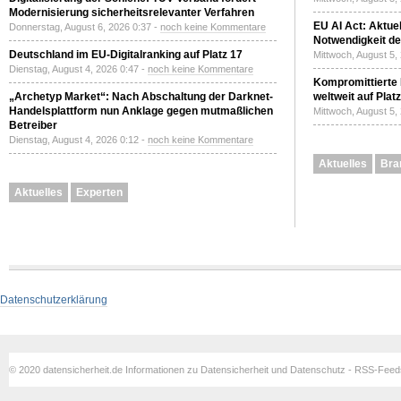
Modernisierung sicherheitsrelevanter Verfahren
EU AI Act: Aktuel
Donnerstag, August 6, 2026 0:37 -
noch keine Kommentare
Notwendigkeit de
Deutschland im EU-Digitalranking auf Platz 17
Mittwoch, August 5,
Dienstag, August 4, 2026 0:47 -
noch keine Kommentare
Kompromittierte
„Archetyp Market“: Nach Abschaltung der Darknet-
weltweit auf Plat
Handelsplattform nun Anklage gegen mutmaßlichen
Mittwoch, August 5,
Betreiber
Dienstag, August 4, 2026 0:12 -
noch keine Kommentare
Aktuelles
Bra
Aktuelles
Experten
Datenschutzerklärung
© 2020 datensicherheit.de Informationen zu Datensicherheit und Datenschutz - RSS-Fee