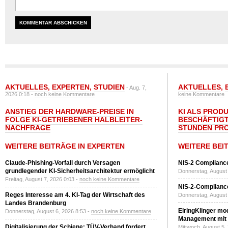
AKTUELLES
,
EXPERTEN
,
STUDIEN
AKTUELLES
,
- Aug. 7,
2026 0:18 -
noch keine Kommentare
keine Kommentare
ANSTIEG DER HARDWARE-PREISE IN
KI ALS PROD
FOLGE KI-GETRIEBENER HALBLEITER-
BESCHÄFTIGT
NACHFRAGE
STUNDEN PR
WEITERE BEITRÄGE IN EXPERTEN
WEITERE BEI
Claude-Phishing-Vorfall durch Versagen
NIS-2 Compliance
grundlegender KI-Sicherheitsarchitektur ermöglicht
Donnerstag, August 
Freitag, August 7, 2026 0:03 -
noch keine Kommentare
NIS-2-Compliance
Reges Interesse am 4. KI-Tag der Wirtschaft des
Donnerstag, August 
Landes Brandenburg
ElringKlinger mod
Donnerstag, August 6, 2026 8:53 -
noch keine Kommentare
Management mit 
Digitalisierung der Schiene: TÜV-Verband fordert
Mittwoch, August 5,