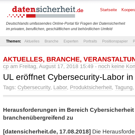
Startseite
Koopera
Deutschlands umfassendes Online-Portal für Fragen der Datensicherheit
im privaten, beruflichen, geschäftlichen und behördlichen Umfeld
Themen:
Aktuelles
Branche
Experten
Portraits
Positionspapier
P
AKTUELLES
,
BRANCHE
,
VERANSTALTU
cp
am Freitag, August 17, 2018 15:49 -
noch keine Ko
UL eröffnet Cybersecurity-Labor in 
Tags:
Cybersecurity
,
Labor
,
Produktsicherheit
,
Tagung
Herausforderungen im Bereich Cybersicherhei
branchenübergreifend zu
[datensicherheit.de, 17.08.2018]
Die Herausforde