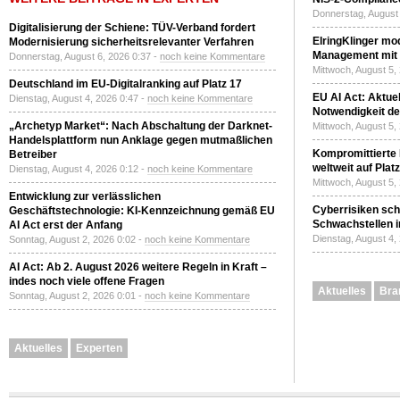
Donnerstag, August 
Digitalisierung der Schiene: TÜV-Verband fordert
ElringKlinger mod
Modernisierung sicherheitsrelevanter Verfahren
Management mit 
Donnerstag, August 6, 2026 0:37 -
noch keine Kommentare
Mittwoch, August 5,
Deutschland im EU-Digitalranking auf Platz 17
EU AI Act: Aktuel
Dienstag, August 4, 2026 0:47 -
noch keine Kommentare
Notwendigkeit de
„Archetyp Market“: Nach Abschaltung der Darknet-
Mittwoch, August 5,
Handelsplattform nun Anklage gegen mutmaßlichen
Kompromittierte
Betreiber
weltweit auf Plat
Dienstag, August 4, 2026 0:12 -
noch keine Kommentare
Mittwoch, August 5,
Entwicklung zur verlässlichen
Cyberrisiken sch
Geschäftstechnologie: KI-Kennzeichnung gemäß EU
Schwachstellen i
AI Act erst der Anfang
Dienstag, August 4,
Sonntag, August 2, 2026 0:02 -
noch keine Kommentare
AI Act: Ab 2. August 2026 weitere Regeln in Kraft –
indes noch viele offene Fragen
Aktuelles
Bra
Sonntag, August 2, 2026 0:01 -
noch keine Kommentare
Aktuelles
Experten