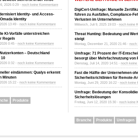
6, 2026 0:29 -
noch keine Kommentare
DigiCert-Umfrage: Manuelle Zertifi
ernisiert Identity- und Access-
führen zu Ausfällen, Compliance-Fe
Omada Identity
Verlusten im Unternehmen
 2026 13:49 -
noch keine Kommentare
Mittwoch, Juli 9, 2025 19:03 -
noch keine 
le KI-Vorfälle unterstreichen
Threat Hunting: Bedeutung und Wer
r Regeln
steigt
 2026 0:45 -
noch keine Kommentare
Montag, Dezember 21, 2020 21:46 -
noch
 Nutzerkonten – Deutschland
Umfrage: 71 Prozent der IT-Entsche
z 10
besorgt über Mehrfachnutzung von
 2026 0:32 -
noch keine Kommentare
Dienstag, Juli 14, 2020 14:51 -
noch kein
neller eindämmen: Qualys erkennt
Fast die Hälfte der Unternehmen oh
n Minuten
Sicherheitsrichtlinien für Remote-Ar
 2026 15:22 -
noch keine Kommentare
Montag, Juni 29, 2020 16:22 -
noch keine
Umfrage: Bedeutung der Konsolidier
Sicherheitslösungen
nche
Produkte
Freitag, Juni 12, 2020 15:30 -
noch keine
Branche
Produkte
Umfragen