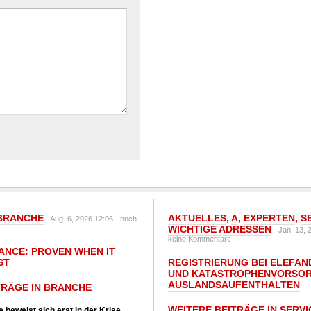
BRANCHE
AKTUELLES
,
A
,
EXPERTEN
,
S
- Aug. 6, 2026 12:06 -
noch
WICHTIGE ADRESSEN
- Jan. 13, 
keine Kommentare
IANCE: PROVEN WHEN IT
ST
REGISTRIERUNG BEI ELEFAND
UND KATASTROPHENVORSOR
AUSLANDSAUFENTHALTEN
TRÄGE IN BRANCHE
WEITERE BEITRÄGE IN SERVI
 beweist sich erst in der Krise