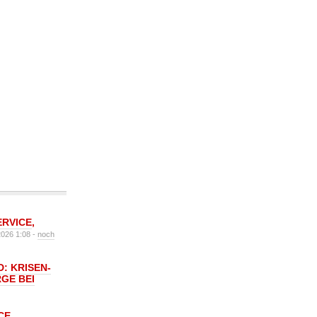
ERVICE
,
2026 1:08 -
noch
: KRISEN-
GE BEI
CE