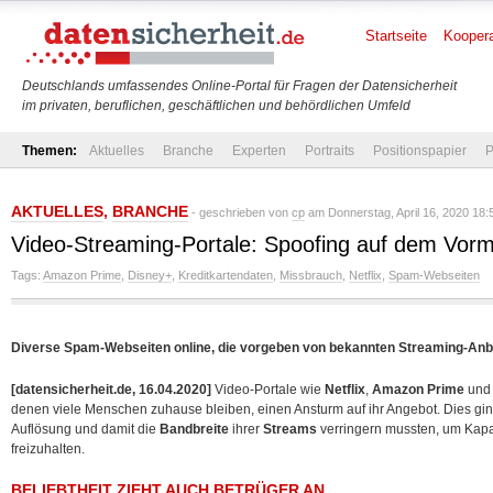
Startseite
Koopera
Deutschlands umfassendes Online-Portal für Fragen der Datensicherheit
im privaten, beruflichen, geschäftlichen und behördlichen Umfeld
Themen:
Aktuelles
Branche
Experten
Portraits
Positionspapier
P
AKTUELLES
,
BRANCHE
- geschrieben von
cp
am Donnerstag, April 16, 2020 18:
Video-Streaming-Portale: Spoofing auf dem Vor
Tags:
Amazon Prime
,
Disney+
,
Kreditkartendaten
,
Missbrauch
,
Netflix
,
Spam-Webseiten
Diverse Spam-Webseiten online, die vorgeben von bekannten Streaming-An
[datensicherheit.de, 16.04.2020]
Video-Portale wie
Netflix
,
Amazon Prime
un
denen viele Menschen zuhause bleiben, einen Ansturm auf ihr Angebot. Dies ging
Auflösung und damit die
Bandbreite
ihrer
Streams
verringern mussten, um Kapa
freizuhalten.
BELIEBTHEIT ZIEHT AUCH BETRÜGER AN