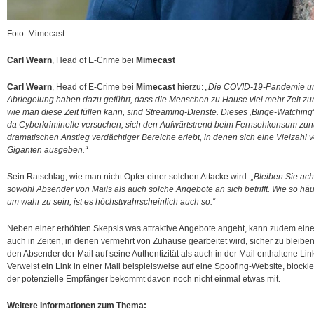
Foto: Mimecast
Carl Wearn
, Head of E-Crime bei
Mimecast
Carl Wearn
, Head of E-Crime bei
Mimecast
hierzu:
„Die COVID-19-Pandemie und
Abriegelung haben dazu geführt, dass die Menschen zu Hause viel mehr Zeit zur
wie man diese Zeit füllen kann, sind Streaming-Dienste. Dieses ‚Binge-Watching‘ 
da Cyberkriminelle versuchen, sich den Aufwärtstrend beim Fernsehkonsum zun
dramatischen Anstieg verdächtiger Bereiche erlebt, in denen sich eine Vielzahl 
Giganten ausgeben.“
Sein Ratschlag, wie man nicht Opfer einer solchen Attacke wird:
„Bleiben Sie ac
sowohl Absender von Mails als auch solche Angebote an sich betrifft. Wie so häuf
um wahr zu sein, ist es höchstwahrscheinlich auch so.“
Neben einer erhöhten Skepsis was attraktive Angebote angeht, kann zudem ein
auch in Zeiten, in denen vermehrt von Zuhause gearbeitet wird, sicher zu bleibe
den Absender der Mail auf seine Authentizität als auch in der Mail enthaltene Li
Verweist ein Link in einer Mail beispielsweise auf eine Spoofing-Website, blockie
der potenzielle Empfänger bekommt davon noch nicht einmal etwas mit.
Weitere Informationen zum Thema: