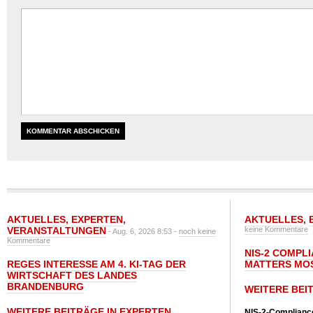
AKTUELLES
,
EXPERTEN
,
AKTUELLES
,
VERANSTALTUNGEN
keine Kommentare
- Aug. 6, 2026 8:53 -
noch keine
Kommentare
NIS-2 COMPL
REGES INTERESSE AM 4. KI-TAG DER
MATTERS MO
WIRTSCHAFT DES LANDES
BRANDENBURG
WEITERE BEI
WEITERE BEITRÄGE IN EXPERTEN
NIS-2-Compliance