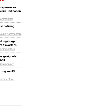
katsprozesse
hlern und hohen
Kommentare
tschätzung
 keine Kommentare
idungsträger
 Passwörtern
e Kommentare
ne geeignete
beit
 Kommentare
ung von IT-
 Kommentare