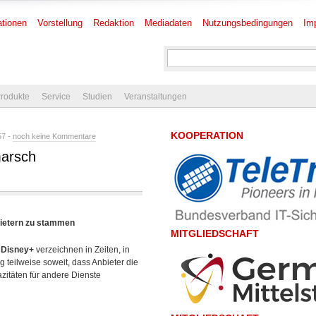
tionen
Vorstellung
Redaktion
Mediadaten
Nutzungsbedingungen
Im
rodukte
Service
Studien
Veranstaltungen
KOOPERATION
57 -
noch keine Kommentare
marsch
bietern zu stammen
MITGLIEDSCHAFT
d
Disney+
verzeichnen in Zeiten, in
 teilweise soweit, dass Anbieter die
zitäten für andere Dienste