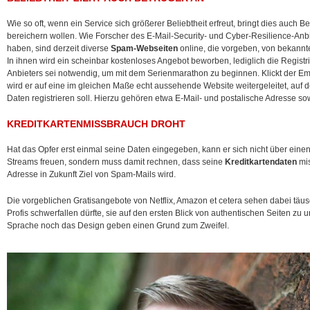
Wie so oft, wenn ein Service sich größerer Beliebtheit erfreut, bringt dies auch B
bereichern wollen. Wie Forscher des E-Mail-Security- und Cyber-Resilience-Anb
haben, sind derzeit diverse
Spam-Webseiten
online, die vorgeben, von bekann
In ihnen wird ein scheinbar kostenloses Angebot beworben, lediglich die Registri
Anbieters sei notwendig, um mit dem Serienmarathon zu beginnen. Klickt der Em
wird er auf eine im gleichen Maße echt aussehende Website weitergeleitet, auf d
Daten registrieren soll. Hierzu gehören etwa E-Mail- und postalische Adresse so
KREDITKARTENMISSBRAUCH DROHT
Hat das Opfer erst einmal seine Daten eingegeben, kann er sich nicht über eine
Streams freuen, sondern muss damit rechnen, dass seine
Kreditkartendaten
mis
Adresse in Zukunft Ziel von Spam-Mails wird.
Die vorgeblichen Gratisangebote von Netflix, Amazon et cetera sehen dabei täus
Profis schwerfallen dürfte, sie auf den ersten Blick von authentischen Seiten zu
Sprache noch das Design geben einen Grund zum Zweifel.