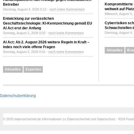
Kompromittierte
Betreiber
weltweit auf Plat
Dienstag, August 4, 2026 0:12 -
noch keine Kommentare
Mittwoch, August 5,
Entwicklung zur verlässlichen
Cyberrisiken sch
Geschäftstechnologie: KI-Kennzeichnung gemäß EU
Schwachstellen i
AI Act erst der Anfang
Dienstag, August 4,
Sonntag, August 2, 2026 0:02 -
noch keine Kommentare
AI Act: Ab 2. August 2026 weitere Regeln in Kraft –
indes noch viele offene Fragen
Aktuelles
Bra
Sonntag, August 2, 2026 0:01 -
noch keine Kommentare
Aktuelles
Experten
Datenschutzerklärung
© 2020 datensicherheit.de Informationen zu Datensicherheit und Datenschutz - RSS-Fee