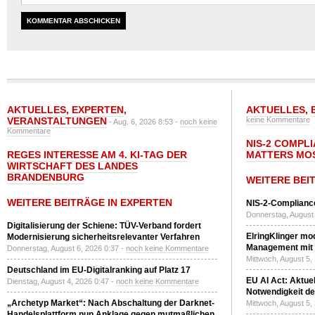
AKTUELLES
,
EXPERTEN
,
AKTUELLES
,
VERANSTALTUNGEN
keine Kommentare
- Aug. 6, 2026 8:53 -
noch keine
Kommentare
NIS-2 COMPL
REGES INTERESSE AM 4. KI-TAG DER
MATTERS MO
WIRTSCHAFT DES LANDES
BRANDENBURG
WEITERE BEI
WEITERE BEITRÄGE IN EXPERTEN
NIS-2-Compliance
Donnerstag, August 
Digitalisierung der Schiene: TÜV-Verband fordert
ElringKlinger mod
Modernisierung sicherheitsrelevanter Verfahren
Management mit 
Donnerstag, August 6, 2026 0:37 -
noch keine Kommentare
Mittwoch, August 5,
Deutschland im EU-Digitalranking auf Platz 17
EU AI Act: Aktuel
Dienstag, August 4, 2026 0:47 -
noch keine Kommentare
Notwendigkeit de
„Archetyp Market“: Nach Abschaltung der Darknet-
Mittwoch, August 5,
Handelsplattform nun Anklage gegen mutmaßlichen