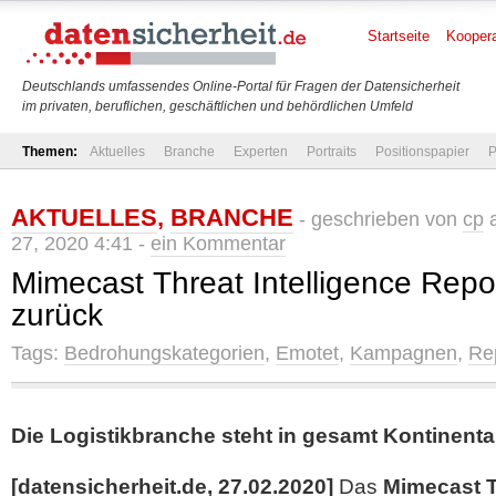
Startseite
Koopera
Deutschlands umfassendes Online-Portal für Fragen der Datensicherheit
im privaten, beruflichen, geschäftlichen und behördlichen Umfeld
Themen:
Aktuelles
Branche
Experten
Portraits
Positionspapier
P
AKTUELLES
,
BRANCHE
- geschrieben von
cp
a
27, 2020 4:41 -
ein Kommentar
Mimecast Threat Intelligence Repor
zurück
Tags:
Bedrohungskategorien
,
Emotet
,
Kampagnen
,
Re
Die Logistikbranche steht in gesamt Kontinent
[datensicherheit.de, 27.02.2020]
Das
Mimecast T