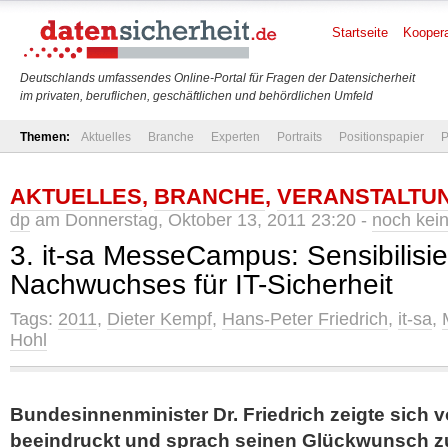
Startseite
Koopera
Deutschlands umfassendes Online-Portal für Fragen der Datensicherheit
im privaten, beruflichen, geschäftlichen und behördlichen Umfeld
Themen:
Aktuelles
Branche
Experten
Portraits
Positionspapier
P
AKTUELLES
,
BRANCHE
,
VERANSTALTU
dp
am Donnerstag, Oktober 13, 2011 23:20 -
noch kei
3. it-sa MesseCampus: Sensibilisi
Nachwuchses für IT-Sicherheit
Tags:
2011
,
Dieter Kempf
,
Hans-Peter Friedrich
,
it-sa
,
Hohl
Bundesinnenminister Dr. Friedrich zeigte sich v
beeindruckt und sprach seinen Glückwunsch z