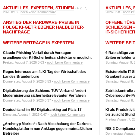
AKTUELLES
,
EXPERTEN
,
STUDIEN
AKTUELLES
,
- Aug. 7,
2026 0:18 -
noch keine Kommentare
2026 0:58 -
noch ke
ANSTIEG DER HARDWARE-PREISE IN
OFFENE TÜRE
FOLGE KI-GETRIEBENER HALBLEITER-
SCHLIESSEN –
NACHFRAGE
T-SICHERHEI
WEITERE BEITRÄGE IN EXPERTEN
WEITERE BEI
Claude-Phishing-Vorfall durch Versagen
6 Ratschläge zur
grundlegender KI-Sicherheitsarchitektur ermöglicht
Zeiten erhöhter 
Freitag, August 7, 2026 0:03 -
noch keine Kommentare
Sonntag, August 9, 
Reges Interesse am 4. KI-Tag der Wirtschaft des
Existenzielle IT-
Landes Brandenburg
Krankenhäuser zu
Donnerstag, August 6, 2026 8:53 -
noch keine Kommentare
Samstag, August 8,
Digitalisierung der Schiene: TÜV-Verband fordert
Zutrittskontrolle
Modernisierung sicherheitsrelevanter Verfahren
Cybersecurity-Pri
Donnerstag, August 6, 2026 0:37 -
noch keine Kommentare
Samstag, August 8,
Deutschland im EU-Digitalranking auf Platz 17
KI als Produktivi
bis zu acht Stun
Dienstag, August 4, 2026 0:47 -
noch keine Kommentare
Freitag, August 7, 
„Archetyp Market“: Nach Abschaltung der Darknet-
Handelsplattform nun Anklage gegen mutmaßlichen
NIS-2 Compliance
Betreiber
Donnerstag, August 