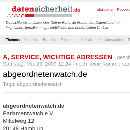
Startseite
Koopera
Deutschlands umfassendes Online-Portal für Fragen der Datensicherheit
im privaten, beruflichen, geschäftlichen und behördlichen Umfeld
Themen:
Aktuelles
Branche
Experten
Portraits
Positionspapier
P
A
,
SERVICE
,
WICHTIGE ADRESSEN
- gesc
Samstag, Mai 23, 2009 12:24 -
noch keine Kommentar
abgeordnetenwatch.de
Tags:
abgeordnetenwatch
abgeordnetenwatch.de
Parlamentwatch e.V.
Mittelweg 12
20148 Hamburg