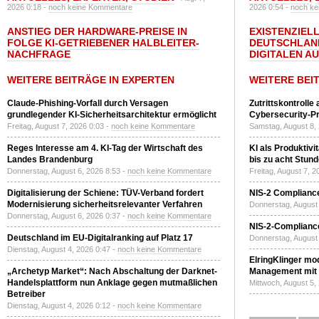
2026 0:18 -
noch keine Kommentare
2026 0:54 -
noch ke
ANSTIEG DER HARDWARE-PREISE IN
EXISTENZIELL
FOLGE KI-GETRIEBENER HALBLEITER-
DEUTSCHLAN
NACHFRAGE
DIGITALEN A
WEITERE BEITRÄGE IN EXPERTEN
WEITERE BEI
Claude-Phishing-Vorfall durch Versagen
Zutrittskontrolle
grundlegender KI-Sicherheitsarchitektur ermöglicht
Cybersecurity-Pri
Freitag, August 7, 2026 0:03 -
noch keine Kommentare
Samstag, August 8,
Reges Interesse am 4. KI-Tag der Wirtschaft des
KI als Produktivi
Landes Brandenburg
bis zu acht Stun
Donnerstag, August 6, 2026 8:53 -
noch keine Kommentare
Freitag, August 7, 
Digitalisierung der Schiene: TÜV-Verband fordert
NIS-2 Compliance
Modernisierung sicherheitsrelevanter Verfahren
Donnerstag, August 
Donnerstag, August 6, 2026 0:37 -
noch keine Kommentare
NIS-2-Compliance
Deutschland im EU-Digitalranking auf Platz 17
Donnerstag, August 
Dienstag, August 4, 2026 0:47 -
noch keine Kommentare
ElringKlinger mod
„Archetyp Market“: Nach Abschaltung der Darknet-
Management mit 
Handelsplattform nun Anklage gegen mutmaßlichen
Mittwoch, August 5,
Betreiber
Dienstag, August 4, 2026 0:12 -
noch keine Kommentare