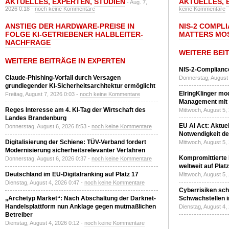
AKTUELLES
,
EXPERTEN
,
STUDIEN
AKTUELLES
,
- Aug. 7,
2026 0:18 -
noch keine Kommentare
keine Kommentare
ANSTIEG DER HARDWARE-PREISE IN
NIS-2 COMPL
FOLGE KI-GETRIEBENER HALBLEITER-
MATTERS MO
NACHFRAGE
WEITERE BEI
WEITERE BEITRÄGE IN EXPERTEN
NIS-2-Compliance
Claude-Phishing-Vorfall durch Versagen
Donnerstag, August 
grundlegender KI-Sicherheitsarchitektur ermöglicht
ElringKlinger mod
Freitag, August 7, 2026 0:03 -
noch keine Kommentare
Management mit 
Reges Interesse am 4. KI-Tag der Wirtschaft des
Mittwoch, August 5,
Landes Brandenburg
EU AI Act: Aktuel
Donnerstag, August 6, 2026 8:53 -
noch keine Kommentare
Notwendigkeit de
Digitalisierung der Schiene: TÜV-Verband fordert
Mittwoch, August 5,
Modernisierung sicherheitsrelevanter Verfahren
Kompromittierte
Donnerstag, August 6, 2026 0:37 -
noch keine Kommentare
weltweit auf Plat
Deutschland im EU-Digitalranking auf Platz 17
Mittwoch, August 5,
Dienstag, August 4, 2026 0:47 -
noch keine Kommentare
Cyberrisiken sch
„Archetyp Market“: Nach Abschaltung der Darknet-
Schwachstellen i
Handelsplattform nun Anklage gegen mutmaßlichen
Dienstag, August 4,
Betreiber
Dienstag, August 4, 2026 0:12 -
noch keine Kommentare