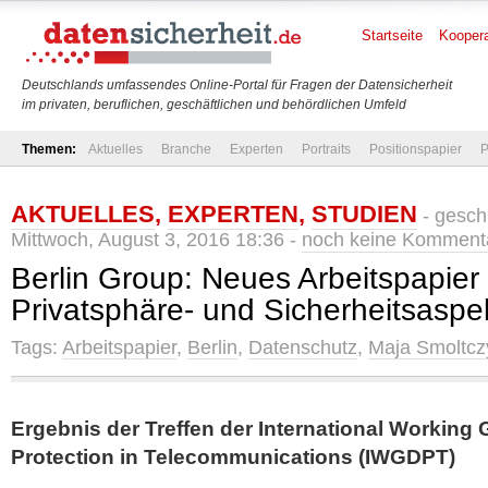
Startseite
Koopera
Deutschlands umfassendes Online-Portal für Fragen der Datensicherheit
im privaten, beruflichen, geschäftlichen und behördlichen Umfeld
Themen:
Aktuelles
Branche
Experten
Portraits
Positionspapier
P
AKTUELLES
,
EXPERTEN
,
STUDIEN
- gesch
Mittwoch, August 3, 2016 18:36 -
noch keine Komment
Berlin Group: Neues Arbeitspapier
Privatsphäre- und Sicherheitsaspe
Tags:
Arbeitspapier
,
Berlin
,
Datenschutz
,
Maja Smoltcz
Ergebnis der Treffen der International Working
Protection in Telecommunications (IWGDPT)