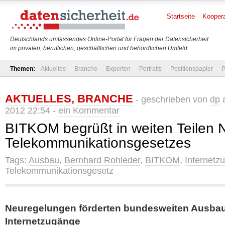
Startseite
Koopera
Deutschlands umfassendes Online-Portal für Fragen der Datensicherheit
im privaten, beruflichen, geschäftlichen und behördlichen Umfeld
Themen:
Aktuelles
Branche
Experten
Portraits
Positionspapier
P
AKTUELLES
,
BRANCHE
- geschrieben von
dp
a
2012 22:54 -
ein Kommentar
BITKOM begrüßt in weiten Teilen 
Telekommunikationsgesetzes
Tags:
Ausbau
,
Bernhard Rohleder
,
BITKOM
,
Internetz
Telekommunikationsgesetz
Neuregelungen förderten bundesweiten Ausbau
Internetzugänge