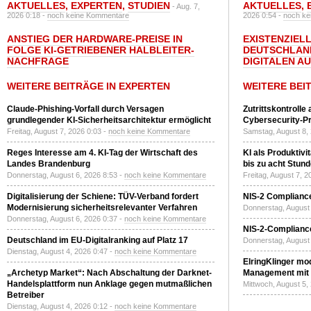
AKTUELLES
,
EXPERTEN
,
STUDIEN
AKTUELLES
,
- Aug. 7,
2026 0:18 -
noch keine Kommentare
2026 0:54 -
noch ke
ANSTIEG DER HARDWARE-PREISE IN
EXISTENZIELL
FOLGE KI-GETRIEBENER HALBLEITER-
DEUTSCHLAN
NACHFRAGE
DIGITALEN A
WEITERE BEITRÄGE IN EXPERTEN
WEITERE BEI
Claude-Phishing-Vorfall durch Versagen
Zutrittskontrolle
grundlegender KI-Sicherheitsarchitektur ermöglicht
Cybersecurity-Pri
Freitag, August 7, 2026 0:03 -
noch keine Kommentare
Samstag, August 8,
Reges Interesse am 4. KI-Tag der Wirtschaft des
KI als Produktivi
Landes Brandenburg
bis zu acht Stun
Donnerstag, August 6, 2026 8:53 -
noch keine Kommentare
Freitag, August 7, 
Digitalisierung der Schiene: TÜV-Verband fordert
NIS-2 Compliance
Modernisierung sicherheitsrelevanter Verfahren
Donnerstag, August 
Donnerstag, August 6, 2026 0:37 -
noch keine Kommentare
NIS-2-Compliance
Deutschland im EU-Digitalranking auf Platz 17
Donnerstag, August 
Dienstag, August 4, 2026 0:47 -
noch keine Kommentare
ElringKlinger mod
„Archetyp Market“: Nach Abschaltung der Darknet-
Management mit 
Handelsplattform nun Anklage gegen mutmaßlichen
Mittwoch, August 5,
Betreiber
Dienstag, August 4, 2026 0:12 -
noch keine Kommentare