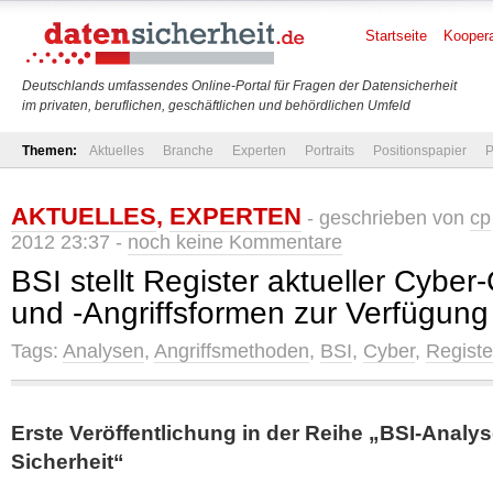
Startseite
Koopera
Deutschlands umfassendes Online-Portal für Fragen der Datensicherheit
im privaten, beruflichen, geschäftlichen und behördlichen Umfeld
Themen:
Aktuelles
Branche
Experten
Portraits
Positionspapier
P
AKTUELLES
,
EXPERTEN
- geschrieben von
cp
2012 23:37 -
noch keine Kommentare
BSI stellt Register aktueller Cybe
und -Angriffsformen zur Verfügung
Tags:
Analysen
,
Angriffsmethoden
,
BSI
,
Cyber
,
Registe
Erste Veröffentlichung in der Reihe „BSI-Analy
Sicherheit“