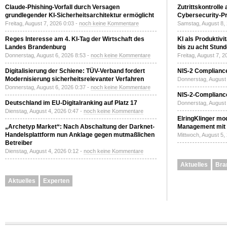
Claude-Phishing-Vorfall durch Versagen
Zutrittskontrolle
grundlegender KI-Sicherheitsarchitektur ermöglicht
Cybersecurity-Pri
Freitag, August 7, 2026 0:03 -
noch keine Kommentare
Samstag, August 8,
Reges Interesse am 4. KI-Tag der Wirtschaft des
KI als Produktivi
Landes Brandenburg
bis zu acht Stun
Donnerstag, August 6, 2026 8:53 -
noch keine Kommentare
Freitag, August 7, 
Digitalisierung der Schiene: TÜV-Verband fordert
NIS-2 Compliance
Modernisierung sicherheitsrelevanter Verfahren
Donnerstag, August 
Donnerstag, August 6, 2026 0:37 -
noch keine Kommentare
NIS-2-Compliance
Deutschland im EU-Digitalranking auf Platz 17
Donnerstag, August 
Dienstag, August 4, 2026 0:47 -
noch keine Kommentare
ElringKlinger mod
„Archetyp Market“: Nach Abschaltung der Darknet-
Management mit 
Handelsplattform nun Anklage gegen mutmaßlichen
Mittwoch, August 5,
Betreiber
Dienstag, August 4, 2026 0:12 -
noch keine Kommentare
Aktuelles
Bra
Aktuelles
Experten