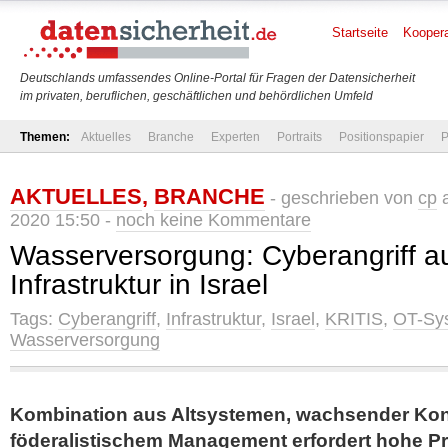
Startseite
Koopera
Deutschlands umfassendes Online-Portal für Fragen der Datensicherheit
im privaten, beruflichen, geschäftlichen und behördlichen Umfeld
Themen:
Aktuelles
Branche
Experten
Portraits
Positionspapier
P
AKTUELLES
,
BRANCHE
- geschrieben von
cp
a
2020 15:50 -
noch keine Kommentare
Wasserversorgung: Cyberangriff auf
Infrastruktur in Israel
Tags:
Cyberangriff
,
Infrastruktur
,
Israel
,
KRITIS
,
OT-Sy
Wasserversorgung
Kombination aus Altsystemen, wachsender Konn
föderalistischem Management erfordert hohe Pri