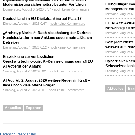
ElringKlinger mod
Modernisierung sicherheitsrelevanter Verfahren
Management mit 
Donnerstag, August 6, 2026 0:37 -
noch keine Kommentare
Mittwoch, August 5,
Deutschland im EU-Digitalranking auf Platz 17
EU AI Act: Aktuel
Dienstag, August 4, 2026 0:47 -
noch keine Kommentare
Notwendigkeit de
„Archetyp Market“: Nach Abschaltung der Darknet-
Mittwoch, August 5,
Handelsplattform nun Anklage gegen mutmaßlichen
Kompromittierte
Betreiber
weltweit auf Plat
Dienstag, August 4, 2026 0:12 -
noch keine Kommentare
Mittwoch, August 5,
Entwicklung zur verlässlichen
Cyberrisiken sch
Geschäftstechnologie: KI-Kennzeichnung gemäß EU
Schwachstellen i
AI Act erst der Anfang
Dienstag, August 4,
Sonntag, August 2, 2026 0:02 -
noch keine Kommentare
AI Act: Ab 2. August 2026 weitere Regeln in Kraft –
indes noch viele offene Fragen
Aktuelles
Bra
Sonntag, August 2, 2026 0:01 -
noch keine Kommentare
Aktuelles
Experten
Datenschutzerklärung