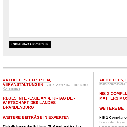
AKTUELLES
,
EXPERTEN
,
AKTUELLES
,
VERANSTALTUNGEN
keine Kommentare
- Aug. 6, 2026 8:53 -
noch keine
Kommentare
NIS-2 COMPL
REGES INTERESSE AM 4. KI-TAG DER
MATTERS MO
WIRTSCHAFT DES LANDES
BRANDENBURG
WEITERE BEI
WEITERE BEITRÄGE IN EXPERTEN
NIS-2-Compliance
Donnerstag, August 
Digitalisierung der Schiene: TÜV-Verband fordert