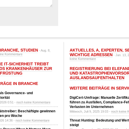
BRANCHE
,
STUDIEN
AKTUELLES
,
A
,
EXPERTEN
,
S
- Aug. 8,
ine Kommentare
WICHTIGE ADRESSEN
- Jan. 13, 
keine Kommentare
E IT-SICHERHEIT TREIBT
DS KRANKENHÄUSER ZUR
REGISTRIERUNG BEI ELEFAND
UFRÜSTUNG
UND KATASTROPHENVORSOR
AUSLANDSAUFENTHALTEN
TRÄGE IN BRANCHE
WEITERE BEITRÄGE IN SERVI
 als Governance- und
orität
DigiCert-Umfrage: Manuelle Zertifi
führen zu Ausfällen, Compliance-Fe
 2026 0:51 -
noch keine Kommentare
Verlusten im Unternehmen
tätstreiber: Beschäftigte gewinnen
Mittwoch, Juli 9, 2025 19:03 -
noch keine 
den pro Woche
Threat Hunting: Bedeutung und Wer
2026 14:36 -
noch keine Kommentare
steigt