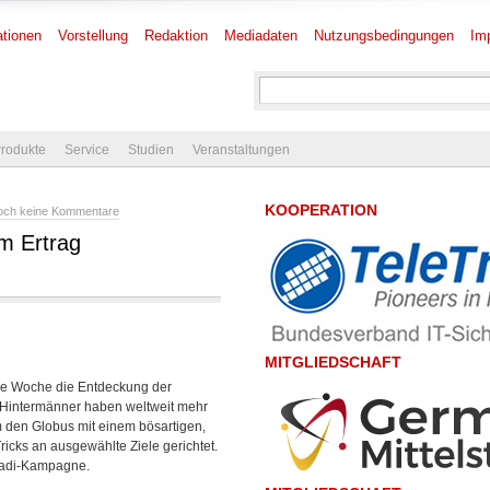
tionen
Vorstellung
Redaktion
Mediadaten
Nutzungsbedingungen
Im
rodukte
Service
Studien
Veranstaltungen
KOOPERATION
och keine Kommentare
m Ertrag
MITGLIEDSCHAFT
e Woche die Entdeckung der
Hintermänner haben weltweit mehr
um den Globus mit einem bösartigen,
icks an ausgewählte Ziele gerichtet.
 Madi-Kampagne.