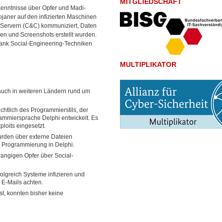
MITGLIEDSCHAFT
kenntnisse über Opfer und Madi-
ojaner auf den infizierten Maschinen
l-Servern (C&C) kommuniziert, Daten
en und Screenshots erstellt wurden.
dank Social-Engineering-Techniken
MULTIPLIKATOR
 auch in weiteren Ländern rund um
chtlich des Programmierstils, der
mmiersprache Delphi entwickelt. Es
loits eingesetzt.
rden über externe Dateien
er Programmierung in Delphi.
rangigen Opfer über Social-
olgreich Systeme infizieren und
 E-Mails achten.
st, konnten bisher keine