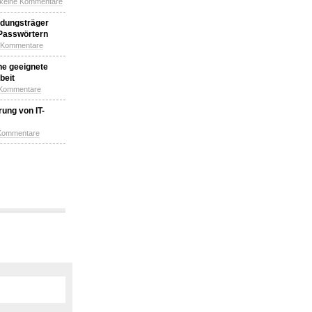
 keine Kommentare
idungsträger
 Passwörtern
e Kommentare
ne geeignete
beit
 Kommentare
ung von IT-
 Kommentare