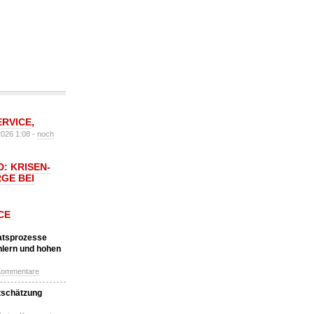
ERVICE
,
2026 1:08 -
noch
: KRISEN-
GE BEI
CE
katsprozesse
hlern und hohen
Kommentare
tschätzung