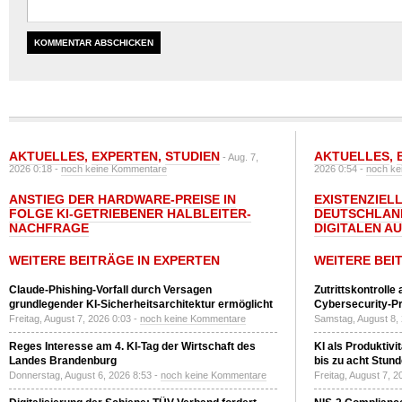
AKTUELLES
,
EXPERTEN
,
STUDIEN
AKTUELLES
,
- Aug. 7,
2026 0:18 -
noch keine Kommentare
2026 0:54 -
noch ke
ANSTIEG DER HARDWARE-PREISE IN
EXISTENZIELL
FOLGE KI-GETRIEBENER HALBLEITER-
DEUTSCHLAN
NACHFRAGE
DIGITALEN A
WEITERE BEITRÄGE IN EXPERTEN
WEITERE BEI
Claude-Phishing-Vorfall durch Versagen
Zutrittskontrolle
grundlegender KI-Sicherheitsarchitektur ermöglicht
Cybersecurity-Pri
Freitag, August 7, 2026 0:03 -
noch keine Kommentare
Samstag, August 8,
Reges Interesse am 4. KI-Tag der Wirtschaft des
KI als Produktivi
Landes Brandenburg
bis zu acht Stun
Donnerstag, August 6, 2026 8:53 -
noch keine Kommentare
Freitag, August 7, 