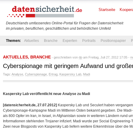
Startseite
Koopera
Deutschlands umfassendes Online-Portal für Fragen der Datensicherheit
im privaten, beruflichen, geschäftlichen und behördlichen Umfeld
Themen:
Aktuelles
Branche
Experten
Portraits
Positionspapier
P
AKTUELLES
,
BRANCHE
- geschrieben von
dp
am Freitag, Juli 27, 2012 17:05 -
n
Cyberspionage mit geringem Aufwand und große
Tags:
Analyse
,
Cyberspionage
,
Ertrag
,
Kaspersky Lab
,
Madi
Kaspersky Lab veröffentlicht neue Analyse zu Madi
[datensicherheit.de, 27.07.2012]
Kaspersky Lab und Seculert haben vergangen
Cyberspionage-Kampagne Madi im Mittleren Osten bekannt gegeben. Die Madi-
als 800 Opfer im Iran, in Israel, in Afghanistan sowie in weiteren Ländern rund 
Informationen stehlenden Trojaner infiziert.
Madi wurde per Social Engineering-Tr
Zwei neue Blogposts von Kaspersky Lab liefern weitere Erkenntnisse über die