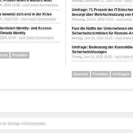
: Proven When It Matters Most
Montag, Dezember 21, 2020 21:46 -
noch
6, 2026 12:06 -
noch keine Kommentare
Umfrage: 71 Prozent der IT-Entsche
 beweist sich erst in der Krise
besorgt über Mehrfachnutzung von
6, 2026 0:29 -
noch keine Kommentare
Dienstag, Juli 14, 2020 14:51 -
noch kein
ernisiert Identity- und Access-
Fast die Hälfte der Unternehmen oh
Omada Identity
Sicherheitsrichtlinien für Remote-Ar
 2026 13:49 -
noch keine Kommentare
Montag, Juni 29, 2020 16:22 -
noch keine
Umfrage: Bedeutung der Konsolidier
Sicherheitslösungen
nche
Produkte
Freitag, Juni 12, 2020 15:30 -
noch keine
Branche
Produkte
Umfragen
ds der
Einträge
und
Kommentare
.