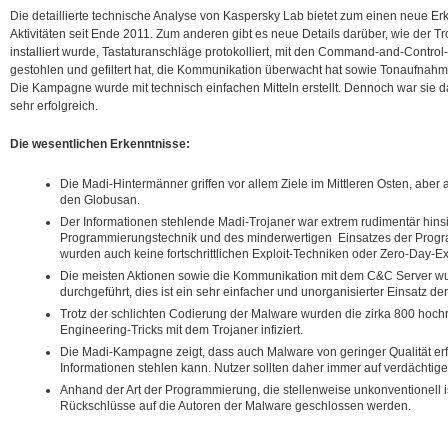
Die detaillierte technische Analyse von Kaspersky Lab bietet zum einen neue Er
Aktivitäten seit Ende 2011. Zum anderen gibt es neue Details darüber, wie der Tr
installiert wurde, Tastaturanschläge protokolliert, mit den Command-and-Contro
gestohlen und gefiltert hat, die Kommunikation überwacht hat sowie Tonaufnahm
Die Kampagne wurde mit technisch einfachen Mitteln erstellt. Dennoch war sie 
sehr erfolgreich.
Die wesentlichen Erkenntnisse:
Die Madi-Hintermänner griffen vor allem Ziele im Mittleren Osten, aber
den Globusan.
Der Informationen stehlende Madi-Trojaner war extrem rudimentär hinsi
Programmierungstechnik und des minderwertigen Einsatzes der Progra
wurden auch keine fortschrittlichen Exploit-Techniken oder Zero-Day-Exp
Die meisten Aktionen sowie die Kommunikation mit dem C&C Server wu
durchgeführt, dies ist ein sehr einfacher und unorganisierter Einsatz d
Trotz der schlichten Codierung der Malware wurden die zirka 800 hoch
Engineering-Tricks mit dem Trojaner infiziert.
Die Madi-Kampagne zeigt, dass auch Malware von geringer Qualität erf
Informationen stehlen kann. Nutzer sollten daher immer auf verdächtige
Anhand der Art der Programmierung, die stellenweise unkonventionell i
Rückschlüsse auf die Autoren der Malware geschlossen werden.