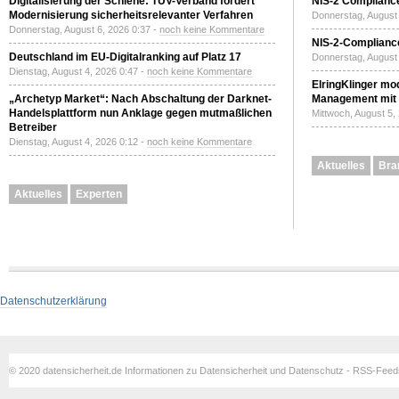
Digitalisierung der Schiene: TÜV-Verband fordert
NIS-2 Compliance
Modernisierung sicherheitsrelevanter Verfahren
Donnerstag, August 
Donnerstag, August 6, 2026 0:37 -
noch keine Kommentare
NIS-2-Compliance
Deutschland im EU-Digitalranking auf Platz 17
Donnerstag, August 
Dienstag, August 4, 2026 0:47 -
noch keine Kommentare
ElringKlinger mod
„Archetyp Market“: Nach Abschaltung der Darknet-
Management mit 
Handelsplattform nun Anklage gegen mutmaßlichen
Mittwoch, August 5,
Betreiber
Dienstag, August 4, 2026 0:12 -
noch keine Kommentare
Aktuelles
Bra
Aktuelles
Experten
Datenschutzerklärung
© 2020 datensicherheit.de Informationen zu Datensicherheit und Datenschutz - RSS-Fee