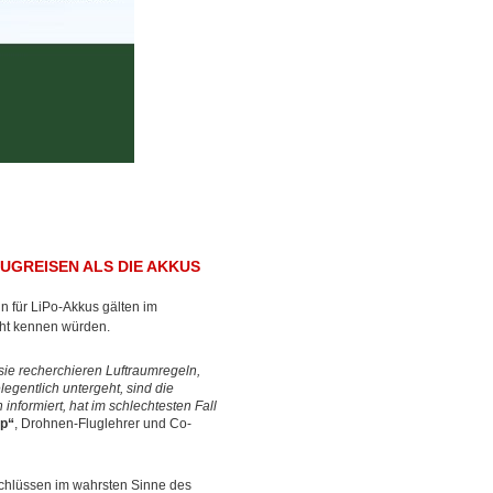
UGREISEN ALS DIE AKKUS
n für LiPo-Akkus gälten im
cht kennen würden.
 sie recherchieren Luftraumregeln,
gentlich untergeht, sind die
informiert, hat im schlechtesten Fall
p“
, Drohnen-Fluglehrer und Co-
chlüssen im wahrsten Sinne des