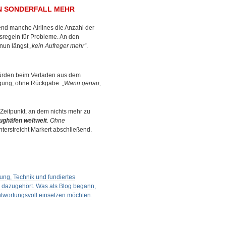
N SONDERFALL MEHR
end manche Airlines die Anzahl der
sregeln für Probleme. An den
 nun längst
„kein Aufreger mehr“
.
würden beim Verladen aus dem
igung, ohne Rückgabe.
„Wann genau,
 Zeitpunkt, an dem nichts mehr zu
lughäfen weltweit
. Ohne
unterstreicht Markert abschließend.
ung, Technik und fundiertes
s dazugehört. Was als Blog begann,
antwortungsvoll einsetzen möchten.