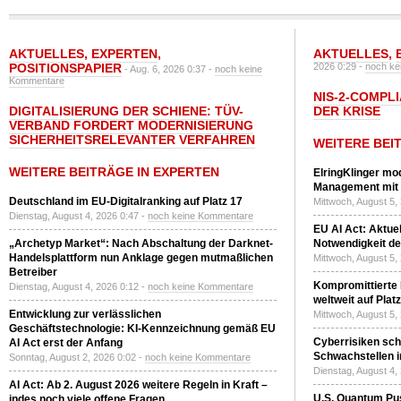
AKTUELLES
,
EXPERTEN
,
AKTUELLES
,
POSITIONSPAPIER
2026 0:29 -
noch ke
- Aug. 6, 2026 0:37 -
noch keine
Kommentare
NIS-2-COMPLI
DIGITALISIERUNG DER SCHIENE: TÜV-
DER KRISE
VERBAND FORDERT MODERNISIERUNG
SICHERHEITSRELEVANTER VERFAHREN
WEITERE BEI
WEITERE BEITRÄGE IN EXPERTEN
ElringKlinger mod
Management mit 
Deutschland im EU-Digitalranking auf Platz 17
Mittwoch, August 5,
Dienstag, August 4, 2026 0:47 -
noch keine Kommentare
EU AI Act: Aktuel
„Archetyp Market“: Nach Abschaltung der Darknet-
Notwendigkeit de
Handelsplattform nun Anklage gegen mutmaßlichen
Mittwoch, August 5,
Betreiber
Kompromittierte
Dienstag, August 4, 2026 0:12 -
noch keine Kommentare
weltweit auf Plat
Entwicklung zur verlässlichen
Mittwoch, August 5,
Geschäftstechnologie: KI-Kennzeichnung gemäß EU
Cyberrisiken sch
AI Act erst der Anfang
Schwachstellen i
Sonntag, August 2, 2026 0:02 -
noch keine Kommentare
Dienstag, August 4,
AI Act: Ab 2. August 2026 weitere Regeln in Kraft –
U.S. Quantum Pus
indes noch viele offene Fragen