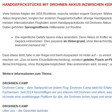
HANDGEPÄCKSTÜCKE MIT DROHNEN-AKKUS INZWISCHEN KEI
Viele Airlines folgten der IATA-Richtlinie, manche setzten engere Grenzen. Währ
Akkus begrenzten, sorgten bei anderen Fluggesellschaften strenge Handgepäck
meisten internationalen Flughäfen seien Handgepäckstücke mit Drohnen-Akkus
Dabei gehörten
Sprengstofftests
mittlerweile zur Routine.
Die eigentliche Gefahr lauere indes woanders. Denn Akkus im Koffer 
Gepäck entnommen. Dies passiere
im Hintergrund
, ohne Benachricht
bekommt niemand mit.“
Dass etwas fehlt, falle in der Regel erst beim Auspacken im Hotel auf – zu einem
machen sei.
„Das ist keine Einzelfallentscheidung, sondern
gelebte Praxis an F
Benachrichtigung, ohne Rückgabemöglichkeit. Was entnommen wird, ist weg“
, 
Weitere Informationen zum Thema:
DROHNEN-CAMP
Drohnen-Camp – dein Startpunkt vor jedem Flug: Drohnen-Camp steht für Erfahr
Fachwissen. Seit 2014 beschäftigen wir uns intensiv mit Drohnen und allem, wa
ist heute eine unabhängige Plattform für alle, die Drohnen sicher, legal und ver
DROHNEN-CAMP
Über uns – die Gesichter dahinter