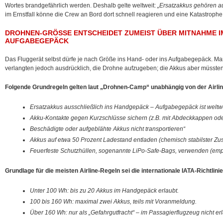
Wortes brandgefährlich werden. Deshalb gelte weltweit:
„Ersatzakkus gehören a
im Ernstfall könne die Crew an Bord dort schnell reagieren und eine Katastrophe
DROHNEN-GRÖSSE ENTSCHEIDET ZUMEIST ÜBER MITNAHME IM 
UFGABEGEPÄCK
Das Fluggerät selbst dürfe je nach Größe ins Hand- oder ins Aufgabegepäck. Man
verlangten jedoch ausdrücklich, die Drohne aufzugeben; die Akkus aber müssten
Folgende Grundregeln gelten laut „Drohnen-Camp“ unabhängig von der Airlin
Ersatzakkus ausschließlich ins Handgepäck – Aufgabegepäck ist weltwe
Akku-Kontakte gegen Kurzschlüsse sichern (z.B. mit Abdeckkappen od
Beschädigte oder aufgeblähte Akkus nicht transportieren“
Akkus auf etwa 50 Prozent Ladestand entladen (chemisch stabilster Zus
Feuerfeste Schutzhüllen, sogenannte LiPo-Safe-Bags, verwenden (emp
Grundlage für die meisten Airline-Regeln sei die internationale IATA-Richtlinie
Unter 100 Wh: bis zu 20 Akkus im Handgepäck erlaubt.
100 bis 160 Wh: maximal zwei Akkus, teils mit Voranmeldung.
Über 160 Wh: nur als „Gefahrgutfracht“ – im Passagierflugzeug nicht erl