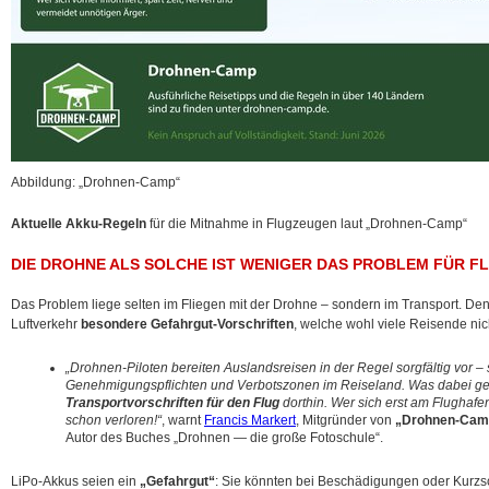
Abbildung: „Drohnen-Camp“
Aktuelle Akku-Regeln
für die Mitnahme in Flugzeugen laut „Drohnen-Camp“
DIE DROHNE ALS SOLCHE IST WENIGER DAS PROBLEM FÜR FL
Das Problem liege selten im Fliegen mit der Drohne – sondern im Transport. Den
Luftverkehr
besondere Gefahrgut-Vorschriften
, welche wohl viele Reisende ni
„Drohnen-Piloten bereiten Auslandsreisen in der Regel sorgfältig vor –
Genehmigungspflichten und Verbotszonen im Reiseland. Was dabei gele
Transportvorschriften für den Flug
dorthin. Wer sich erst am Flughafen 
schon verloren!“
, warnt
Francis Markert
, Mitgründer von
„Drohnen-Cam
Autor des Buches „Drohnen — die große Fotoschule“.
LiPo-Akkus seien ein
„Gefahrgut“
: Sie könnten bei Beschädigungen oder Kurzs