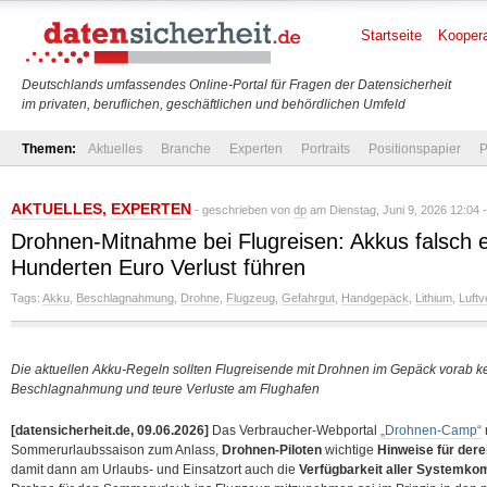
Startseite
Koopera
Deutschlands umfassendes Online-Portal für Fragen der Datensicherheit
im privaten, beruflichen, geschäftlichen und behördlichen Umfeld
Themen:
Aktuelles
Branche
Experten
Portraits
Positionspapier
P
AKTUELLES
,
EXPERTEN
- geschrieben von
dp
am Dienstag, Juni 9, 2026 12:04 
Drohnen-Mitnahme bei Flugreisen: Akkus falsch 
Hunderten Euro Verlust führen
Tags:
Akku
,
Beschlagnahmung
,
Drohne
,
Flugzeug
,
Gefahrgut
,
Handgepäck
,
Lithium
,
Luftv
Die aktuellen Akku-Regeln sollten Flugreisende mit Drohnen im Gepäck vorab k
Beschlagnahmung und teure Verluste am Flughafen
[datensicherheit.de, 09.06.2026]
Das Verbraucher-Webportal
„Drohnen-Camp“
Sommerurlaubssaison zum Anlass,
Drohnen-Piloten
wichtige
Hinweise für dere
damit dann am Urlaubs- und Einsatzort auch die
Verfügbarkeit aller Systemk