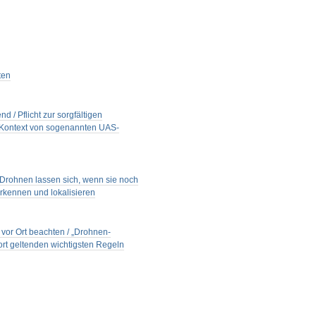
ten
 / Pflicht zur sorgfältigen
im Kontext von sogenannten UAS-
 Drohnen lassen sich, wenn sie noch
 erkennen und lokalisieren
vor Ort beachten / „Drohnen-
ort geltenden wichtigsten Regeln