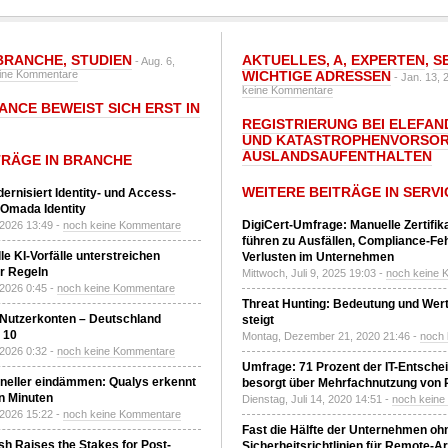
BRANCHE
,
STUDIEN
AKTUELLES
,
A
,
EXPERTEN
,
S
- Aug. 6,
ine Kommentare
WICHTIGE ADRESSEN
- Jan. 13, 
keine Kommentare
ANCE BEWEIST SICH ERST IN
REGISTRIERUNG BEI ELEFAND
UND KATASTROPHENVORSOR
AUSLANDSAUFENTHALTEN
TRÄGE IN BRANCHE
WEITERE BEITRÄGE IN SERVI
ernisiert Identity- und Access-
Omada Identity
DigiCert-Umfrage: Manuelle Zertifi
 2026 13:49 -
noch keine Kommentare
führen zu Ausfällen, Compliance-Fe
le KI-Vorfälle unterstreichen
Verlusten im Unternehmen
r Regeln
Mittwoch, Juli 9, 2025 19:03 -
noch keine 
 2026 0:45 -
noch keine Kommentare
Threat Hunting: Bedeutung und Wer
 Nutzerkonten – Deutschland
steigt
z 10
Montag, Dezember 21, 2020 21:46 -
noch
 2026 0:32 -
noch keine Kommentare
Umfrage: 71 Prozent der IT-Entsche
neller eindämmen: Qualys erkennt
besorgt über Mehrfachnutzung von
n Minuten
Dienstag, Juli 14, 2020 14:51 -
noch kein
 2026 15:22 -
noch keine Kommentare
Fast die Hälfte der Unternehmen oh
h Raises the Stakes for Post-
Sicherheitsrichtlinien für Remote-Ar