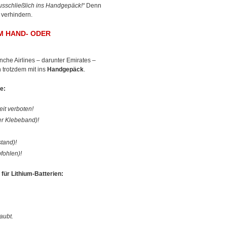
usschließlich ins Handgepäck!“
Denn
 verhindern.
HAND- ODER A
che Airlines – darunter Emirates –
 trotzdem mit ins
Handgepäck
.
e:
it verboten!
er Klebeband)!
tand)!
fohlen)!
 für Lithium-Batterien:
aubt.