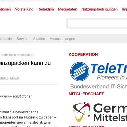
tionen
Vorstellung
Redaktion
Mediadaten
Nutzungsbedingungen
Im
rodukte
Service
Studien
Veranstaltungen
KOOPERATION
-
noch keine Kommentare
einzupacken kann zu
erkehr
,
Urlaub
MITGLIEDSCHAFT
ennen – sonst drohen
nimmt die bevorstehende
n Transport im Flugzeug
zu geben –
omponenten
gewährleistet ist. Eine