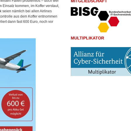
eisten Fällen problemlos – doch wer
MITGLIEDSCHAFT
 Einsatz kommen, im Koffer verstaut,
 seien nämlich bei allen Airlines
kontrolle aus dem Koffer entnommen
liert dann fast 600 Euro, noch vor
MULTIPLIKATOR