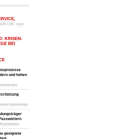
ERVICE
,
2026 1:08 -
noch
: KRISEN-
GE BEI
CE
katsprozesse
hlern und hohen
Kommentare
tschätzung
 keine Kommentare
idungsträger
 Passwörtern
e Kommentare
ne geeignete
beit