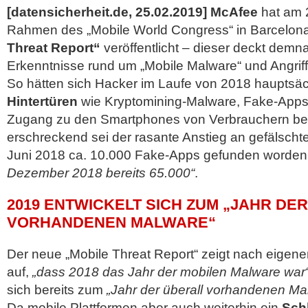
[datensicherheit.de, 25.02.2019]
McAfee
hat am 
Rahmen des „Mobile World Congress“ in Barcelon
Threat Report“
veröffentlicht – dieser deckt demn
Erkenntnisse rund um „Mobile Malware“ und Angrif
So hätten sich Hacker im Laufe von 2018 hauptsäc
Hintertüren
wie Kryptomining-Malware, Fake-Apps
Zugang zu den Smartphones von Verbrauchern bes
erschreckend sei
der rasante Anstieg an gefälsch
Juni 2018 ca. 10.000 Fake-Apps gefunden worden
Dezember 2018 bereits 65.000“
.
2019 ENTWICKELT SICH ZUM „JAHR DE
VORHANDENEN MALWARE“
Der neue „Mobile Threat Report“ zeigt nach eige
auf,
„dass 2018 das Jahr der mobilen Malware war
sich bereits zum
„Jahr der überall vorhandenen Ma
Da mobile Plattformen aber auch weiterhin ein
Schl