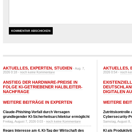
AKTUELLES
,
EXPERTEN
,
STUDIEN
AKTUELLES
,
- Aug. 7,
2026 0:18 -
noch keine Kommentare
2026 0:54 -
noch ke
ANSTIEG DER HARDWARE-PREISE IN
EXISTENZIELL
FOLGE KI-GETRIEBENER HALBLEITER-
DEUTSCHLAN
NACHFRAGE
DIGITALEN A
WEITERE BEITRÄGE IN EXPERTEN
WEITERE BEI
Claude-Phishing-Vorfall durch Versagen
Zutrittskontrolle
grundlegender KI-Sicherheitsarchitektur ermöglicht
Cybersecurity-Pri
Freitag, August 7, 2026 0:03 -
noch keine Kommentare
Samstag, August 8,
Reges Interesse am 4. KI-Tag der Wirtschaft des
KI als Produktivi