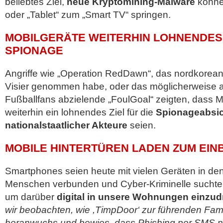
beliebtes Ziel,
neue Kryptomining-Malware
könne
oder „Tablet“ zum „Smart TV“ springen.
MOBILGERÄTE WEITERHIN LOHNENDES 
SPIONAGE
Angriffe wie „Operation RedDawn“, das nordkorean
Visier genommen habe, oder das möglicherweise au
Fußballfans abzielende „FoulGoal“ zeigten, dass M
weiterhin ein lohnendes Ziel für die
Spionageabsi
nationalstaatlicher Akteure
seien.
MOBILE HINTERTÜREN LADEN ZUM EIN
Smartphones seien heute mit vielen Geräten in de
Menschen verbunden und Cyber-Kriminelle sucht
um darüber
digital in unsere Wohnungen einzud
wir beobachten, wie ,TimpDoor‘ zur führenden Famil
heranwuchs und bewies, dass Phishing per SMS n