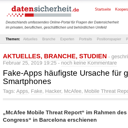
Startseite
Koopera
Deutschlands umfassendes Online-Portal für Fragen der Datensicherheit
im privaten, beruflichen, geschäftlichen und behördlichen Umfeld
Themen:
Aktuelles
Branche
Experten
Portraits
Positionspapier
P
AKTUELLES
,
BRANCHE
,
STUDIEN
- geschr
Februar 25, 2019 19:25 -
noch keine Kommentare
Fake-Apps häufigste Ursache für 
Smartphones
Tags:
Apps
,
Fake
,
Hacker
,
McAfee
,
Mobile Threat Repo
„McAfee Mobile Threat Report“ im Rahmen des
Congress“ in Barcelona erschienen