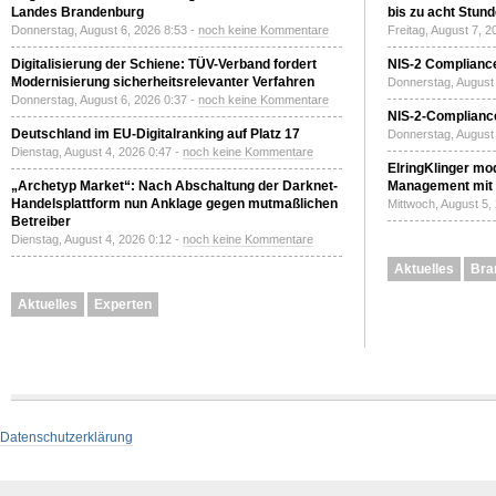
Landes Brandenburg
bis zu acht Stun
Donnerstag, August 6, 2026 8:53 -
noch keine Kommentare
Freitag, August 7, 
Digitalisierung der Schiene: TÜV-Verband fordert
NIS-2 Compliance
Modernisierung sicherheitsrelevanter Verfahren
Donnerstag, August 
Donnerstag, August 6, 2026 0:37 -
noch keine Kommentare
NIS-2-Compliance
Deutschland im EU-Digitalranking auf Platz 17
Donnerstag, August 
Dienstag, August 4, 2026 0:47 -
noch keine Kommentare
ElringKlinger mod
„Archetyp Market“: Nach Abschaltung der Darknet-
Management mit 
Handelsplattform nun Anklage gegen mutmaßlichen
Mittwoch, August 5,
Betreiber
Dienstag, August 4, 2026 0:12 -
noch keine Kommentare
Aktuelles
Bra
Aktuelles
Experten
Datenschutzerklärung