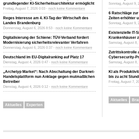
grundlegender KI-Sicherheitsarchitektur ermöglicht
Sonntag, August 9, 
Freitag, August 7, 2026 0:03 -
noch keine Kommentare
6 Ratschläge zur
Reges Interesse am 4. KI-Tag der Wirtschaft des
Zeiten erhöhter 
Landes Brandenburg
Sonntag, August 9, 
Donnerstag, August 6, 2026 8:53 -
noch keine Kommentare
Existenzielle IT-
Digitalisierung der Schiene: TÜV-Verband fordert
Krankenhäuser zu
Modernisierung sicherheitsrelevanter Verfahren
Samstag, August 8,
Donnerstag, August 6, 2026 0:37 -
noch keine Kommentare
Zutrittskontrolle
Deutschland im EU-Digitalranking auf Platz 17
Cybersecurity-Pri
Dienstag, August 4, 2026 0:47 -
noch keine Kommentare
Samstag, August 8,
„Archetyp Market“: Nach Abschaltung der Darknet-
KI als Produktivi
Handelsplattform nun Anklage gegen mutmaßlichen
bis zu acht Stun
Betreiber
Freitag, August 7, 
Dienstag, August 4, 2026 0:12 -
noch keine Kommentare
Aktuelles
Bra
Aktuelles
Experten