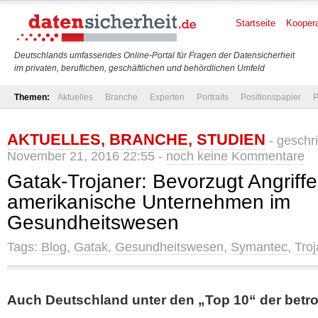
Startseite
Koopera
Deutschlands umfassendes Online-Portal für Fragen der Datensicherheit
im privaten, beruflichen, geschäftlichen und behördlichen Umfeld
Themen:
Aktuelles
Branche
Experten
Portraits
Positionspapier
P
AKTUELLES
,
BRANCHE
,
STUDIEN
- geschr
November 21, 2016 22:55 -
noch keine Kommentare
Gatak-Trojaner: Bevorzugt Angriffe
amerikanische Unternehmen im
Gesundheitswesen
Tags:
Blog
,
Gatak
,
Gesundheitswesen
,
Symantec
,
Troj
Auch Deutschland unter den „Top 10“ der betr