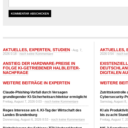
AKTUELLES
,
EXPERTEN
,
STUDIEN
AKTUELLES
,
- Aug. 7,
2026 0:18 -
noch keine Kommentare
2026 0:54 -
noch ke
ANSTIEG DER HARDWARE-PREISE IN
EXISTENZIELL
FOLGE KI-GETRIEBENER HALBLEITER-
DEUTSCHLAN
NACHFRAGE
DIGITALEN A
WEITERE BEITRÄGE IN EXPERTEN
WEITERE BEI
Claude-Phishing-Vorfall durch Versagen
Zutrittskontrolle
grundlegender KI-Sicherheitsarchitektur ermöglicht
Cybersecurity-Pri
Freitag, August 7, 2026 0:03 -
noch keine Kommentare
Samstag, August 8,
Reges Interesse am 4. KI-Tag der Wirtschaft des
KI als Produktivi
Landes Brandenburg
bis zu acht Stun
Donnerstag, August 6, 2026 8:53 -
noch keine Kommentare
Freitag, August 7, 