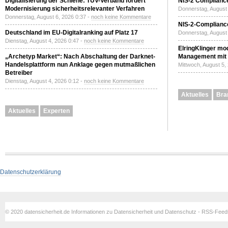
Digitalisierung der Schiene: TÜV-Verband fordert
NIS-2 Compliance
Modernisierung sicherheitsrelevanter Verfahren
Donnerstag, August 
Donnerstag, August 6, 2026 0:37 -
noch keine Kommentare
NIS-2-Compliance
Deutschland im EU-Digitalranking auf Platz 17
Donnerstag, August 
Dienstag, August 4, 2026 0:47 -
noch keine Kommentare
ElringKlinger mod
„Archetyp Market“: Nach Abschaltung der Darknet-
Management mit 
Handelsplattform nun Anklage gegen mutmaßlichen
Mittwoch, August 5,
Betreiber
Dienstag, August 4, 2026 0:12 -
noch keine Kommentare
Aktuelles
Bra
Aktuelles
Experten
Datenschutzerklärung
© 2020 datensicherheit.de Informationen zu Datensicherheit und Datenschutz - RSS-Fee