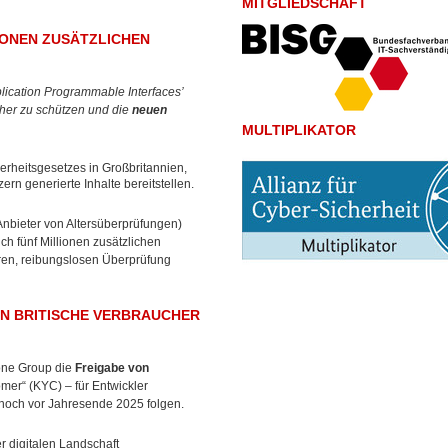
MITGLIEDSCHAFT
IONEN ZUSÄTZLICHEN
plication Programmable Interfaces’
cher zu schützen und die
neuen
MULTIPLIKATOR
erheitsgesetzes in Großbritannien,
rn generierte Inhalte bereitstellen.
Anbieter von Altersüberprüfungen)
h fünf Millionen zusätzlichen
ren, reibungslosen Überprüfung
EN BRITISCHE VERBRAUCHER
one Group die
Freigabe von
mer“ (KYC) – für Entwickler
 noch vor Jahresende 2025 folgen.
 digitalen Landschaft