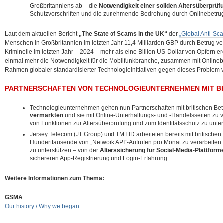
Großbritanniens ab – die
Notwendigkeit einer soliden Altersüberprüf
Schutzvorschriften und die zunehmende Bedrohung durch Onlinebetru
Laut dem aktuellen Bericht
„The State of Scams in the UK“
der
„Global Anti-Sca
Menschen in Großbritannien im letzten Jahr 11,4 Milliarden GBP durch Betrug ve
Kriminelle im letzten Jahr – 2024 – mehr als eine Billion US-Dollar von Opfern e
einmal mehr die Notwendigkeit für die Mobilfunkbranche, zusammen mit Online
Rahmen globaler standardisierter Technologieinitiativen gegen dieses Problem
PARTNERSCHAFTEN VON TECHNOLOGIEUNTERNEHMEN MIT BR
Technologieunternehmen gehen nun Partnerschaften mit britischen Bet
vermarkten
und sie mit Online-Unterhaltungs- und -Handelsseiten zu 
von Funktionen zur Altersüberprüfung und zum Identitätsschutz zu unter
Jersey Telecom (JT Group) und TMT.ID arbeiteten bereits mit britisch
Hunderttausende von „Network API“-Aufrufen pro Monat zu verarbeiten 
zu unterstützen – von der
Alterssicherung für Social-Media-Plattform
sichereren App-Registrierung und Login-Erfahrung.
Weitere Informationen zum Thema:
GSMA
Our history / Why we began