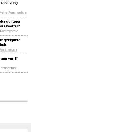
tschätzung
 keine Kommentare
idungsträger
 Passwörtern
e Kommentare
ne geeignete
beit
 Kommentare
ung von IT-
 Kommentare