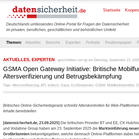
Startseite
Koopera
Deutschlands umfassendes Online-Portal für Fragen der Datensicherheit
im privaten, beruflichen, geschäftlichen und behördlichen Umfeld
Themen:
Aktuelles
Branche
Experten
Portraits
Positionspapier
P
AKTUELLES
,
EXPERTEN
- geschrieben von
dp
am Dienstag, September 23, 2025
GSMA Open Gateway Initiative: Britische Mobilfu
Altersverifizierung und Betrugsbekämpfung
Tags:
Altersverifizierung
,
API
,
britisch
,
Gasa
,
Großbritannien
,
GSMA
,
Mobilfunkbetreiber
,
O
Britisches Online-Sicherheitsgesetz schreibt Alterskontrollen für Web-Plattforme
Inhalte bereitstellen
[datensicherheit.de, 23.09.2025]
Die britischen Provider BT und EE, CK Hutchi
und Vodafone Group haben am 23. September 2025 die
Markteinführung neuer
Großbritannien
bekanntgegeben, welche demnach Online-Plattformen dabei hel