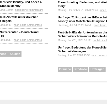
ernisiert Identity- und Access-
Threat Hunting: Bedeutung und Wer
Omada Identity
steigt
 2026 13:49 -
noch keine Kommentare
Montag, Dezember 21, 2020 21:46 -
noch
le KI-Vorfälle unterstreichen
Umfrage: 71 Prozent der IT-Entsche
r Regeln
besorgt über Mehrfachnutzung von
 2026 0:45 -
noch keine Kommentare
Dienstag, Juli 14, 2020 14:51 -
noch kein
 Nutzerkonten – Deutschland
Fast die Hälfte der Unternehmen oh
z 10
Sicherheitsrichtlinien für Remote-Ar
 2026 0:32 -
noch keine Kommentare
Montag, Juni 29, 2020 16:22 -
noch keine
Umfrage: Bedeutung der Konsolidier
Sicherheitslösungen
nche
Studien
Freitag, Juni 12, 2020 15:30 -
noch keine
Branche
Produkte
Umfragen