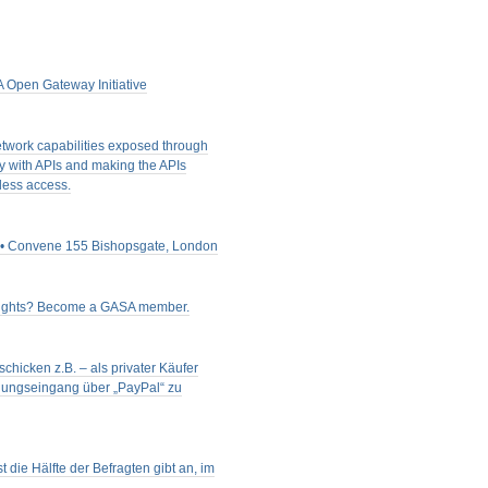
 Open Gateway Initiative
etwork capabilities exposed through
ty with APIs and making the APIs
less access.
5 • Convene 155 Bishopsgate, London
nsights? Become a GASA member.
hicken z.B. – als privater Käufer
lungseingang über „PayPal“ zu
 die Hälfte der Befragten gibt an, im