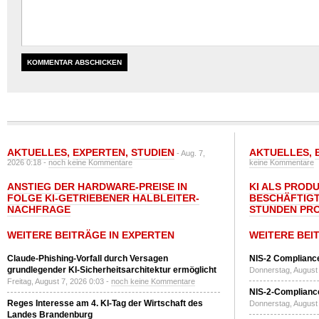
AKTUELLES
,
EXPERTEN
,
STUDIEN
AKTUELLES
,
- Aug. 7,
2026 0:18 -
noch keine Kommentare
keine Kommentare
ANSTIEG DER HARDWARE-PREISE IN
KI ALS PROD
FOLGE KI-GETRIEBENER HALBLEITER-
BESCHÄFTIGT
NACHFRAGE
STUNDEN PR
WEITERE BEITRÄGE IN EXPERTEN
WEITERE BEI
Claude-Phishing-Vorfall durch Versagen
NIS-2 Compliance
grundlegender KI-Sicherheitsarchitektur ermöglicht
Donnerstag, August 
Freitag, August 7, 2026 0:03 -
noch keine Kommentare
NIS-2-Compliance
Reges Interesse am 4. KI-Tag der Wirtschaft des
Donnerstag, August 
Landes Brandenburg