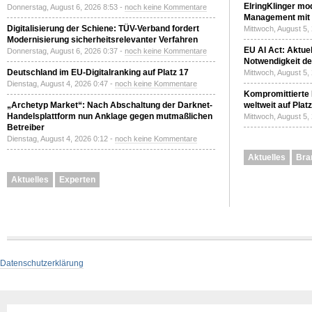
ElringKlinger mod
Donnerstag, August 6, 2026 8:53 -
noch keine Kommentare
Management mit 
Digitalisierung der Schiene: TÜV-Verband fordert
Mittwoch, August 5,
Modernisierung sicherheitsrelevanter Verfahren
EU AI Act: Aktuel
Donnerstag, August 6, 2026 0:37 -
noch keine Kommentare
Notwendigkeit de
Deutschland im EU-Digitalranking auf Platz 17
Mittwoch, August 5,
Dienstag, August 4, 2026 0:47 -
noch keine Kommentare
Kompromittierte
„Archetyp Market“: Nach Abschaltung der Darknet-
weltweit auf Plat
Handelsplattform nun Anklage gegen mutmaßlichen
Mittwoch, August 5,
Betreiber
Dienstag, August 4, 2026 0:12 -
noch keine Kommentare
Aktuelles
Bra
Aktuelles
Experten
Datenschutzerklärung