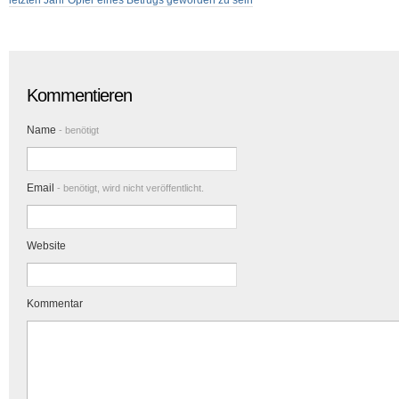
letzten Jahr Opfer eines Betrugs geworden zu sein
Kommentieren
Name
- benötigt
Email
- benötigt, wird nicht veröffentlicht.
Website
Kommentar