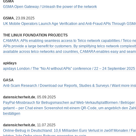
GSMA
GSMA Open Gateway / Unleash the power of the network
GSMA
, 23.09.2025
UK Mobile Operators Launch Age Verification and Anti-Fraud APIs Through GSMA
THE LINUX FOUNDATION PROJECTS
CAMARA: APIs enabling seamless access to Telco network capabilities / Telco n
APIs provide a large benefit for customers. By simplifying telco network complexi
available across telco networks and countries, CAMARA enables easy and seam
apidays
apidays London / The “No AI without APIs” conference / 22 – 24 September 202
GASA
Anti-Scam Research / Download our Reports, Studies & Surveys / Want more i
datensicherheit.de
, 05.09.2025
PayPal-Missbrauch für Betrugsmaschen auf Web-Verkaufsplattformen / Betrüger sc
getarnt – per Chat einen Screenshot mit einem QR-Code, um angeblich den Zah
bestätigen
datensicherheit.de
, 11.07.2025
Online-Betrug in Deutschland: 10,6 Milliarden Euro Verlust in zwölf Monaten / Fast