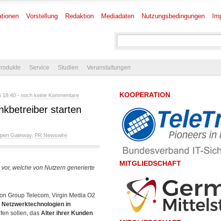
tionen
Vorstellung
Redaktion
Mediadaten
Nutzungsbedingungen
Im
rodukte
Service
Studien
Veranstaltungen
KOOPERATION
 18:40 -
noch keine Kommentare
nkbetreiber starten
pen Gateway
,
PR Newswire
MITGLIEDSCHAFT
n vor, welche von Nutzern generierte
son Group Telecom, Virgin Media O2
 Netzwerktechnologien in
fen sollen, das
Alter ihrer Kunden