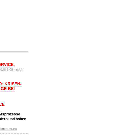
ERVICE
,
2026 1:08 -
noch
: KRISEN-
GE BEI
CE
katsprozesse
hlern und hohen
Kommentare