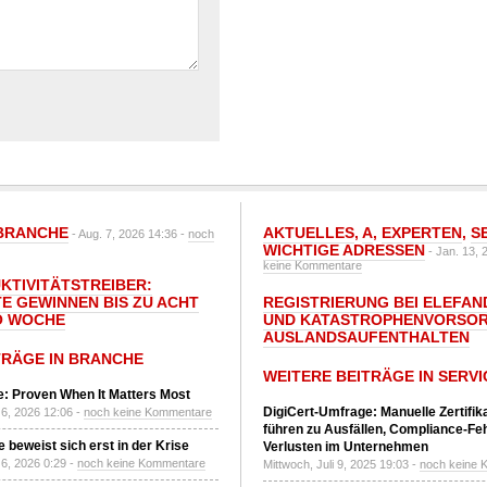
BRANCHE
AKTUELLES
,
A
,
EXPERTEN
,
S
- Aug. 7, 2026 14:36 -
noch
WICHTIGE ADRESSEN
- Jan. 13, 
keine Kommentare
UKTIVITÄTSTREIBER:
E GEWINNEN BIS ZU ACHT
REGISTRIERUNG BEI ELEFAND
O WOCHE
UND KATASTROPHENVORSOR
AUSLANDSAUFENTHALTEN
TRÄGE IN BRANCHE
WEITERE BEITRÄGE IN SERVI
: Proven When It Matters Most
DigiCert-Umfrage: Manuelle Zertifi
6, 2026 12:06 -
noch keine Kommentare
führen zu Ausfällen, Compliance-Fe
 beweist sich erst in der Krise
Verlusten im Unternehmen
6, 2026 0:29 -
noch keine Kommentare
Mittwoch, Juli 9, 2025 19:03 -
noch keine 