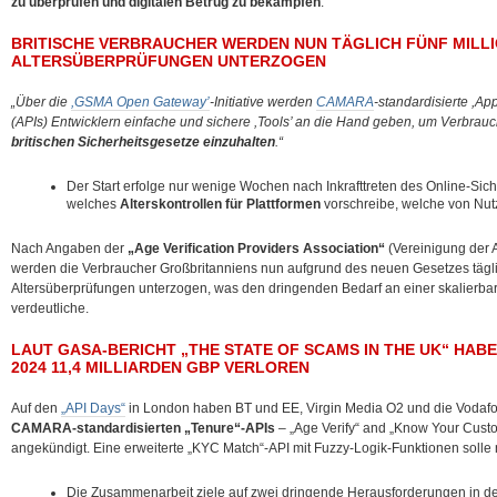
zu überprüfen und digitalen Betrug zu bekämpfen
:
BRITISCHE VERBRAUCHER WERDEN NUN TÄGLICH FÜNF MILL
ALTERSÜBERPRÜFUNGEN UNTERZOGEN
„Über die
,GSMA Open Gateway’
-Initiative werden
CAMARA
-standardisierte ,Ap
(APIs) Entwicklern einfache und sichere ,Tools’ an die Hand geben, um Verbrau
britischen Sicherheitsgesetze einzuhalten
.“
Der Start erfolge nur wenige Wochen nach Inkrafttreten des Online-Sich
welches
Alterskontrollen für Plattformen
vorschreibe, welche von Nutze
Nach Angaben der
„Age Verification Providers Association“
(Vereinigung der 
werden die Verbraucher Großbritanniens nun aufgrund des neuen Gesetzes täglic
Altersüberprüfungen unterzogen, was den dringenden Bedarf an einer skalierba
verdeutliche.
LAUT GASA-BERICHT „THE STATE OF SCAMS IN THE UK“ HAB
2024 11,4 MILLIARDEN GBP VERLOREN
Auf den
„API Days“
in London haben BT und EE, Virgin Media O2 und die Vodaf
CAMARA-standardisierten „Tenure“-APIs
– „Age Verify“ and „Know Your Custo
angekündigt. Eine erweiterte „KYC Match“-API mit Fuzzy-Logik-Funktionen solle
Die Zusammenarbeit ziele auf zwei dringende Herausforderungen in der