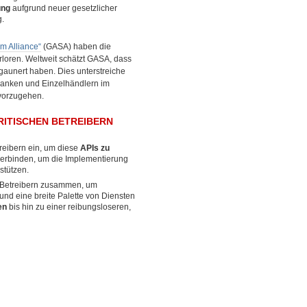
ung
aufgrund neuer gesetzlicher
g.
m Alliance“
(GASA) haben die
rloren. Weltweit schätzt GASA, dass
rgaunert haben. Dies unterstreiche
banken und Einzelhändlern im
 vorzugehen.
ITISCHEN BETREIBERN
reibern ein, um diese
APIs zu
verbinden, um die Implementierung
stützen.
en Betreibern zusammen, um
und eine breite Palette von Diensten
en
bis hin zu einer reibungsloseren,