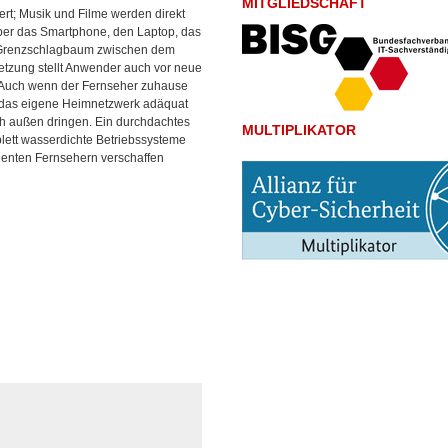
MITGLIEDSCHAFT
rt; Musik und Filme werden direkt
ber das Smartphone, den Laptop, das
um Grenzschlagbaum zwischen dem
etzung stellt Anwender auch vor neue
e. Auch wenn der Fernseher zuhause
n das eigene Heimnetzwerk adäquat
ch außen dringen. Ein durchdachtes
MULTIPLIKATOR
ett wasserdichte Betriebssysteme
igenten Fernsehern verschaffen