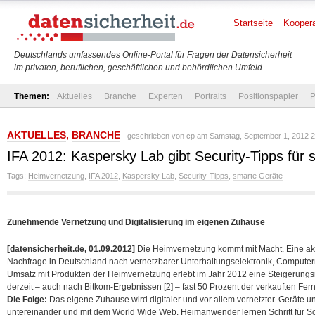
Startseite
Koopera
Deutschlands umfassendes Online-Portal für Fragen der Datensicherheit
im privaten, beruflichen, geschäftlichen und behördlichen Umfeld
Themen:
Aktuelles
Branche
Experten
Portraits
Positionspapier
P
AKTUELLES
,
BRANCHE
- geschrieben von
cp
am Samstag, September 1, 2012 2
IFA 2012: Kaspersky Lab gibt Security-Tipps für
Tags:
Heimvernetzung
,
IFA 2012
,
Kaspersky Lab
,
Security-Tipps
,
smarte Geräte
Zunehmende Vernetzung und Digitalisierung im eigenen Zuhause
[datensicherheit.de, 01.09.2012]
Die Heimvernetzung kommt mit Macht. Eine aktu
Nachfrage in Deutschland nach vernetzbarer Unterhaltungselektronik, Compute
Umsatz mit Produkten der Heimvernetzung erlebt im Jahr 2012 eine Steigerungs
derzeit – auch nach Bitkom-Ergebnissen [2] – fast 50 Prozent der verkauften Fern
Die Folge:
Das eigene Zuhause wird digitaler und vor allem vernetzter.
Geräte u
untereinander und mit dem World Wide Web. Heimanwender lernen Schritt für Sc