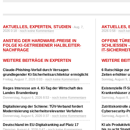
AKTUELLES
,
EXPERTEN
,
STUDIEN
AKTUELLES
,
- Aug. 7,
2026 0:18 -
noch keine Kommentare
2026 0:58 -
noch ke
ANSTIEG DER HARDWARE-PREISE IN
OFFENE TÜRE
FOLGE KI-GETRIEBENER HALBLEITER-
SCHLIESSEN –
NACHFRAGE
T-SICHERHEI
WEITERE BEITRÄGE IN EXPERTEN
WEITERE BEI
Claude-Phishing-Vorfall durch Versagen
6 Ratschläge zur
grundlegender KI-Sicherheitsarchitektur ermöglicht
Zeiten erhöhter 
Freitag, August 7, 2026 0:03 -
noch keine Kommentare
Sonntag, August 9, 
Reges Interesse am 4. KI-Tag der Wirtschaft des
Existenzielle IT-
Landes Brandenburg
Krankenhäuser zu
Donnerstag, August 6, 2026 8:53 -
noch keine Kommentare
Samstag, August 8,
Digitalisierung der Schiene: TÜV-Verband fordert
Zutrittskontrolle
Modernisierung sicherheitsrelevanter Verfahren
Cybersecurity-Pri
Donnerstag, August 6, 2026 0:37 -
noch keine Kommentare
Samstag, August 8,
Deutschland im EU-Digitalranking auf Platz 17
KI als Produktivi
bis zu acht Stun
Dienstag, August 4, 2026 0:47 -
noch keine Kommentare