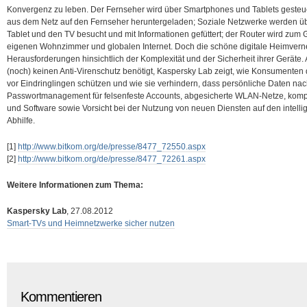
Konvergenz zu leben. Der Fernseher wird über Smartphones und Tablets gesteue
aus dem Netz auf den Fernseher heruntergeladen; Soziale Netzwerke werden ü
Tablet und den TV besucht und mit Informationen gefüttert; der Router wird z
eigenen Wohnzimmer und globalen Internet. Doch die schöne digitale Heimvern
Herausforderungen hinsichtlich der Komplexität und der Sicherheit ihrer Gerät
(noch) keinen Anti-Virenschutz benötigt, Kaspersky Lab zeigt, wie Konsumente
vor Eindringlingen schützen und wie sie verhindern, dass persönliche Daten na
Passwortmanagement für felsenfeste Accounts, abgesicherte WLAN-Netze, kompl
und Software sowie Vorsicht bei der Nutzung von neuen Diensten auf den intell
Abhilfe.
[1]
http://www.bitkom.org/de/presse/8477_72550.aspx
[2]
http://www.bitkom.org/de/presse/8477_72261.aspx
Weitere Informationen zum Thema:
Kaspersky Lab
, 27.08.2012
Smart-TVs und Heimnetzwerke sicher nutzen
Kommentieren