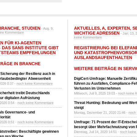
BRANCHE
,
STUDIEN
AKTUELLES
,
A
,
EXPERTEN
,
S
- Aug. 9,
ine Kommentare
WICHTIGE ADRESSEN
- Jan. 13, 
keine Kommentare
N FÜR KI-AGENTEN
 DAS SANS INSTITUTE GIBT I
REGISTRIERUNG BEI ELEFAND
TSTEAMS EMPFEHLUNGEN
UND KATASTROPHENVORSOR
AUSLANDSAUFENTHALTEN
TRÄGE IN BRANCHE
WEITERE BEITRÄGE IN SERVI
 Sicherung der Resilienz auch in
urlaubsbedingter Abwesenheit
DigiCert-Umfrage: Manuelle Zertifi
führen zu Ausfällen, Compliance-Fe
2026 0:37 -
noch keine Kommentare
Verlusten im Unternehmen
Sicherheit treibt Deutschlands
Mittwoch, Juli 9, 2025 19:03 -
noch keine 
r digitalen Aufrüstung
Threat Hunting: Bedeutung und Wer
 2026 0:54 -
noch keine Kommentare
steigt
 als Governance- und
Montag, Dezember 21, 2020 21:46 -
noch
orität
Umfrage: 71 Prozent der IT-Entsche
 2026 0:51 -
noch keine Kommentare
besorgt über Mehrfachnutzung von
tätstreiber: Beschäftigte gewinnen
Dienstag, Juli 14, 2020 14:51 -
noch kein
den pro Woche