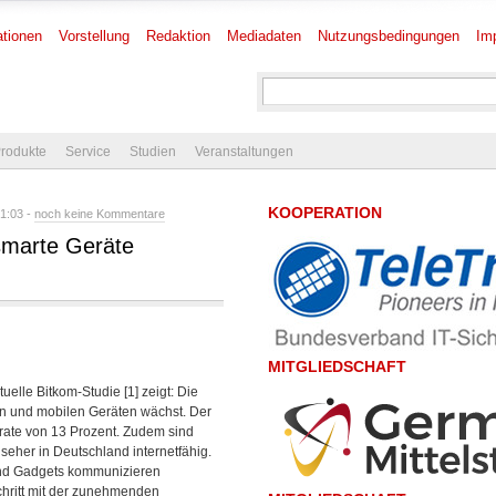
tionen
Vorstellung
Redaktion
Mediadaten
Nutzungsbedingungen
Im
rodukte
Service
Studien
Veranstaltungen
KOOPERATION
1:03 -
noch keine Kommentare
 smarte Geräte
MITGLIEDSCHAFT
elle Bitkom-Studie [1] zeigt: Die
rn und mobilen Geräten wächst. Der
rate von 13 Prozent. Zudem sind
seher in Deutschland internetfähig.
nd Gadgets kommunizieren
hritt mit der zunehmenden