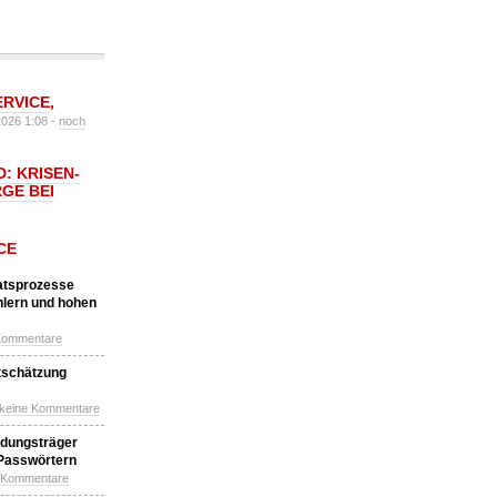
ERVICE
,
2026 1:08 -
noch
: KRISEN-
GE BEI
CE
katsprozesse
hlern und hohen
Kommentare
tschätzung
 keine Kommentare
idungsträger
 Passwörtern
e Kommentare