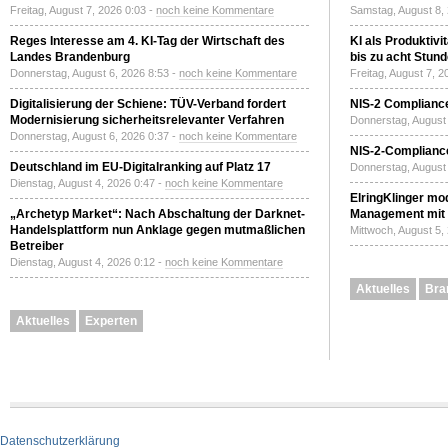
Freitag, August 7, 2026 0:03 -
noch keine Kommentare
Samstag, August 8,
Reges Interesse am 4. KI-Tag der Wirtschaft des
KI als Produktivi
Landes Brandenburg
bis zu acht Stun
Donnerstag, August 6, 2026 8:53 -
noch keine Kommentare
Freitag, August 7, 
Digitalisierung der Schiene: TÜV-Verband fordert
NIS-2 Compliance
Modernisierung sicherheitsrelevanter Verfahren
Donnerstag, August 
Donnerstag, August 6, 2026 0:37 -
noch keine Kommentare
NIS-2-Compliance
Deutschland im EU-Digitalranking auf Platz 17
Donnerstag, August 
Dienstag, August 4, 2026 0:47 -
noch keine Kommentare
ElringKlinger mod
„Archetyp Market“: Nach Abschaltung der Darknet-
Management mit 
Handelsplattform nun Anklage gegen mutmaßlichen
Mittwoch, August 5,
Betreiber
Dienstag, August 4, 2026 0:12 -
noch keine Kommentare
Aktuelles
Bra
Aktuelles
Experten
Datenschutzerklärung