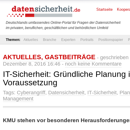
Startseite
Koopera
Deutschlands umfassendes Online-Portal für Fragen der Datensicherheit
im privaten, beruflichen, geschäftlichen und behördlichen Umfeld
Themen:
Aktuelles
Branche
Experten
Portraits
Positionspapier
P
AKTUELLES
,
GASTBEITRÄGE
- geschrieben
Dezember 8, 2016 16:46 -
noch keine Kommentare
IT-Sicherheit: Gründliche Planung i
Voraussetzung
Tags:
Cyberangriff
,
Datensicherheit
,
IT-Sicherheit
,
Pla
Management
KMU stehen vor besonderen Herausforderunge