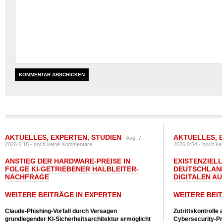
AKTUELLES
,
EXPERTEN
,
STUDIEN
AKTUELLES
,
- Aug. 7,
2026 0:18 -
noch keine Kommentare
2026 0:54 -
noch ke
ANSTIEG DER HARDWARE-PREISE IN
EXISTENZIELL
FOLGE KI-GETRIEBENER HALBLEITER-
DEUTSCHLAN
NACHFRAGE
DIGITALEN A
WEITERE BEITRÄGE IN EXPERTEN
WEITERE BEI
Claude-Phishing-Vorfall durch Versagen
Zutrittskontrolle
grundlegender KI-Sicherheitsarchitektur ermöglicht
Cybersecurity-Pri