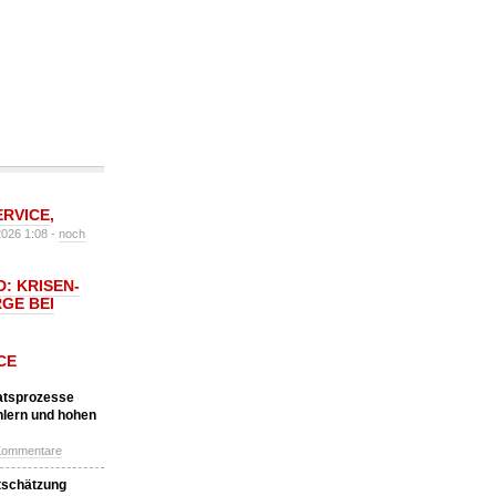
ERVICE
,
2026 1:08 -
noch
: KRISEN-
GE BEI
CE
katsprozesse
hlern und hohen
Kommentare
tschätzung