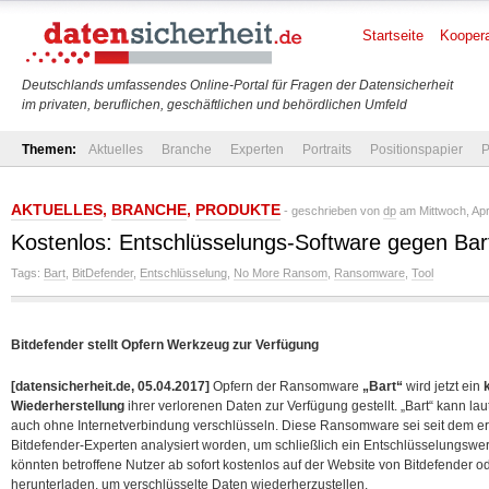
Startseite
Koopera
Deutschlands umfassendes Online-Portal für Fragen der Datensicherheit
im privaten, beruflichen, geschäftlichen und behördlichen Umfeld
Themen:
Aktuelles
Branche
Experten
Portraits
Positionspapier
P
AKTUELLES
,
BRANCHE
,
PRODUKTE
- geschrieben von
dp
am Mittwoch, Apri
Kostenlos: Entschlüsselungs-Software gegen B
Tags:
Bart
,
BitDefender
,
Entschlüsselung
,
No More Ransom
,
Ransomware
,
Tool
Bitdefender stellt Opfern Werkzeug zur Verfügung
[datensicherheit.de, 05.04.2017]
Opfern der Ransomware
„Bart“
wird jetzt ein
Wiederherstellung
ihrer verlorenen Daten zur Verfügung gestellt. „Bart“ kann lau
auch ohne Internetverbindung verschlüsseln. Diese Ransomware sei seit dem ers
Bitdefender-Experten analysiert worden, um schließlich ein Entschlüsselungswe
könnten betroffene Nutzer ab sofort kostenlos auf der Website von Bitdefender o
herunterladen, um verschlüsselte Daten wiederherzustellen.