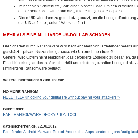
Im nächsten Schritt nutzt „Bart“ einen Master-Code, um den erstellten 
dieser neue Code wird dann die „Unique ID“ (UID) des Opfers.
Diese UID wird dann zu guter Letzt genutzt, um die Lösegeldforderung zu
der UID auf eine „.onion“-Webseite führt.
MEHR ALS EINE MILLIARDE US-DOLLAR SCHADEN
Der Schaden durch Ransomware wird nach Angaben von Bitdefender bereits auf 
geschätzt – private Nutzer sind genauso wie Unternehmen betroffen.
Generell wird Opfern nicht empfohlen, das geforderte Lösegeld zu bezahlen, da 
Entschlüsselungscodes tatsächlich erhält und mit dem gezahlten Lösegeld aktiv
raffinierterer Ransomware beiträgt.
Weitere Informationen zum Thema:
NO MORE RANSOM!
NEED HELP unlocking your digital life without paying your attackers*?
Bitdefender
BART RANSOMWARE DECRYPTION TOOL
datensicherheit.de
, 22.08.2012
Bitdefender Android Malware Report: Verseuchte Apps senden eigenständig kost