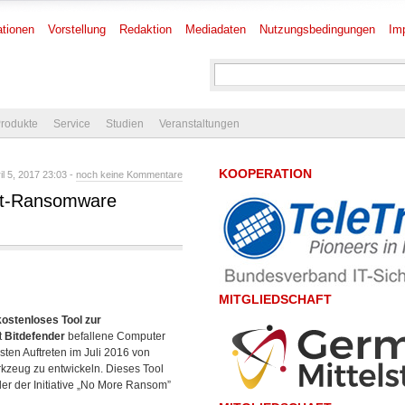
tionen
Vorstellung
Redaktion
Mediadaten
Nutzungsbedingungen
Im
rodukte
Service
Studien
Veranstaltungen
KOOPERATION
l 5, 2017 23:03 -
noch keine Kommentare
art-Ransomware
MITGLIEDSCHAFT
kostenloses Tool zur
t
Bitdefender
befallene Computer
ten Auftreten im Juli 2016 von
rkzeug zu entwickeln.
Dieses Tool
der der Initiative „No More Ransom”