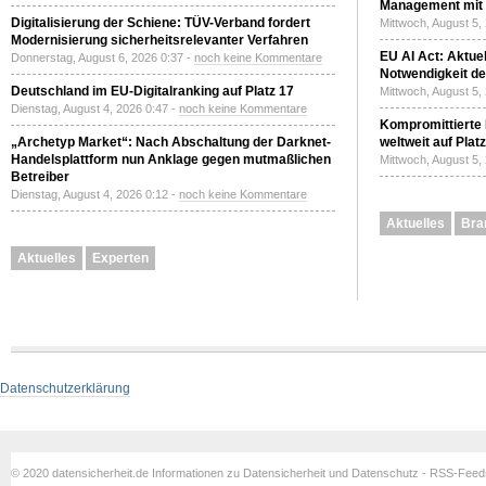
Management mit 
Digitalisierung der Schiene: TÜV-Verband fordert
Mittwoch, August 5,
Modernisierung sicherheitsrelevanter Verfahren
EU AI Act: Aktuel
Donnerstag, August 6, 2026 0:37 -
noch keine Kommentare
Notwendigkeit de
Deutschland im EU-Digitalranking auf Platz 17
Mittwoch, August 5,
Dienstag, August 4, 2026 0:47 -
noch keine Kommentare
Kompromittierte
„Archetyp Market“: Nach Abschaltung der Darknet-
weltweit auf Plat
Handelsplattform nun Anklage gegen mutmaßlichen
Mittwoch, August 5,
Betreiber
Dienstag, August 4, 2026 0:12 -
noch keine Kommentare
Aktuelles
Bra
Aktuelles
Experten
Datenschutzerklärung
© 2020 datensicherheit.de Informationen zu Datensicherheit und Datenschutz - RSS-Fee