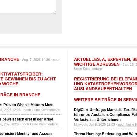
BRANCHE
AKTUELLES
,
A
,
EXPERTEN
,
S
- Aug. 7, 2026 14:36 -
noch
WICHTIGE ADRESSEN
- Jan. 13, 
keine Kommentare
UKTIVITÄTSTREIBER:
E GEWINNEN BIS ZU ACHT
REGISTRIERUNG BEI ELEFAND
O WOCHE
UND KATASTROPHENVORSOR
AUSLANDSAUFENTHALTEN
TRÄGE IN BRANCHE
WEITERE BEITRÄGE IN SERVI
: Proven When It Matters Most
DigiCert-Umfrage: Manuelle Zertifi
6, 2026 12:06 -
noch keine Kommentare
führen zu Ausfällen, Compliance-Fe
 beweist sich erst in der Krise
Verlusten im Unternehmen
6, 2026 0:29 -
noch keine Kommentare
Mittwoch, Juli 9, 2025 19:03 -
noch keine 
ernisiert Identity- und Access-
Threat Hunting: Bedeutung und Wer