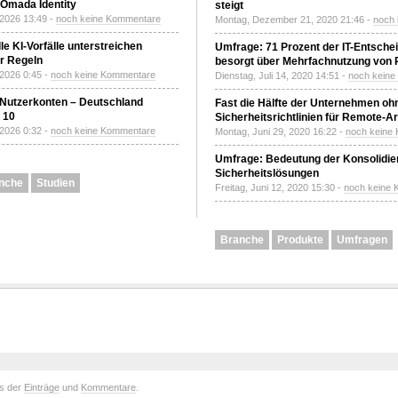
Omada Identity
steigt
 2026 13:49 -
noch keine Kommentare
Montag, Dezember 21, 2020 21:46 -
noch
le KI-Vorfälle unterstreichen
Umfrage: 71 Prozent der IT-Entsche
r Regeln
besorgt über Mehrfachnutzung von
 2026 0:45 -
noch keine Kommentare
Dienstag, Juli 14, 2020 14:51 -
noch kein
 Nutzerkonten – Deutschland
Fast die Hälfte der Unternehmen oh
z 10
Sicherheitsrichtlinien für Remote-Ar
 2026 0:32 -
noch keine Kommentare
Montag, Juni 29, 2020 16:22 -
noch keine
Umfrage: Bedeutung der Konsolidier
Sicherheitslösungen
nche
Studien
Freitag, Juni 12, 2020 15:30 -
noch keine
Branche
Produkte
Umfragen
ds der
Einträge
und
Kommentare
.