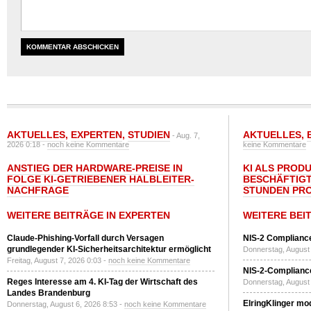
AKTUELLES
,
EXPERTEN
,
STUDIEN
AKTUELLES
,
- Aug. 7,
2026 0:18 -
noch keine Kommentare
keine Kommentare
ANSTIEG DER HARDWARE-PREISE IN
KI ALS PROD
FOLGE KI-GETRIEBENER HALBLEITER-
BESCHÄFTIGT
NACHFRAGE
STUNDEN PR
WEITERE BEITRÄGE IN EXPERTEN
WEITERE BEI
Claude-Phishing-Vorfall durch Versagen
NIS-2 Compliance
grundlegender KI-Sicherheitsarchitektur ermöglicht
Donnerstag, August 
Freitag, August 7, 2026 0:03 -
noch keine Kommentare
NIS-2-Compliance
Reges Interesse am 4. KI-Tag der Wirtschaft des
Donnerstag, August 
Landes Brandenburg
ElringKlinger mod
Donnerstag, August 6, 2026 8:53 -
noch keine Kommentare