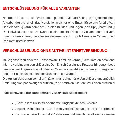
ENTSCHLÜSSELUNG FÜR ALLE VARIANTEN
Nachdem diese Ransomware schon gut neun Monate Schaden angerichtet habe, 
Angabender bisher einzige Hersteller, welcher eine Entschlüsselung für alle Var
Das Werkzeug kann demnach Dateien mit den Endungen „bart.zip”, „.bart” und „.p
Die Entwicklung dieser Software sei ein direkter Erfolg der Zusammenarbeit von 
rumänischen Polizei, die allesamt die einst von Europols European Cybercrime Ce
Ransom” unterstützten.
VERSCHLÜSSELUNG OHNE AKTIVE INTERNETVERBINDUNG
Im Gegensatz zu anderen Ransomware-Familien könne „Bart“ Dateien befallener
Internetverbindung verschlüsseln. Der Entschlüsselungs-Prozess hingegen bedür
den von den Angreifern kontrollierten Command-and-Control-Server zuzugreifen
und der Entschlüsselungscode ausgetauscht würden.
Die ersten Versionen von „Bart“ hätten nur rudimentäre Verschlüsselungsmöglich
Erstellung von passwortgeschützten „.zip“-Archiven. Neuere Versionen nutzten d
Funktionsweise der Ransomware „Bart“ laut Bitdefender:
„Bart“ löscht zuerst Wiederherstellungspunkte des Systems.
Anschließend erstellt „Bart“ einen Verschlüsselungscode aus Informat
Dann spezifiziert „Bart“ die Zieldateien und verschlüsselt sie mit dem er