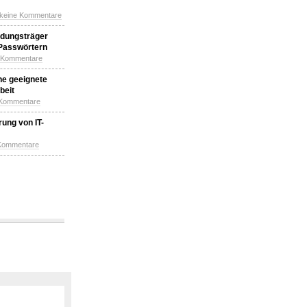
 keine Kommentare
idungsträger
 Passwörtern
e Kommentare
ne geeignete
beit
 Kommentare
ung von IT-
 Kommentare