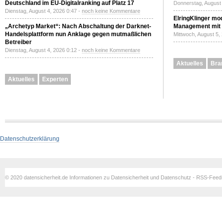
Deutschland im EU-Digitalranking auf Platz 17
Donnerstag, August 
Dienstag, August 4, 2026 0:47 -
noch keine Kommentare
ElringKlinger mod
„Archetyp Market“: Nach Abschaltung der Darknet-
Management mit 
Handelsplattform nun Anklage gegen mutmaßlichen
Mittwoch, August 5,
Betreiber
Dienstag, August 4, 2026 0:12 -
noch keine Kommentare
Aktuelles
Bra
Aktuelles
Experten
Datenschutzerklärung
© 2020 datensicherheit.de Informationen zu Datensicherheit und Datenschutz - RSS-Fee