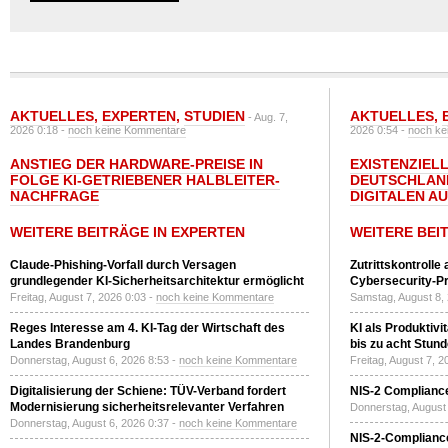
AKTUELLES
,
EXPERTEN
,
STUDIEN
AKTUELLES
,
- Aug. 7,
2026 0:18 -
noch keine Kommentare
2026 0:54 -
noch ke
ANSTIEG DER HARDWARE-PREISE IN
EXISTENZIELL
FOLGE KI-GETRIEBENER HALBLEITER-
DEUTSCHLAN
NACHFRAGE
DIGITALEN A
WEITERE BEITRÄGE IN EXPERTEN
WEITERE BEI
Claude-Phishing-Vorfall durch Versagen
Zutrittskontrolle
grundlegender KI-Sicherheitsarchitektur ermöglicht
Cybersecurity-Pri
Freitag, August 7, 2026 0:03 -
noch keine Kommentare
Samstag, August 8,
Reges Interesse am 4. KI-Tag der Wirtschaft des
KI als Produktivi
Landes Brandenburg
bis zu acht Stun
Donnerstag, August 6, 2026 8:53 -
noch keine Kommentare
Freitag, August 7, 
Digitalisierung der Schiene: TÜV-Verband fordert
NIS-2 Compliance
Modernisierung sicherheitsrelevanter Verfahren
Donnerstag, August 
Donnerstag, August 6, 2026 0:37 -
noch keine Kommentare
NIS-2-Compliance