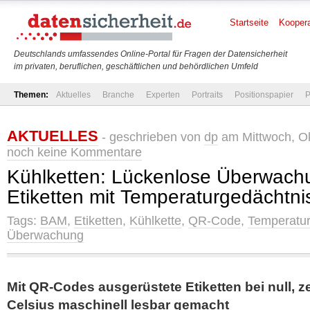
Startseite
Koopera
Deutschlands umfassendes Online-Portal für Fragen der Datensicherheit
im privaten, beruflichen, geschäftlichen und behördlichen Umfeld
Themen:
Aktuelles
Branche
Experten
Portraits
Positionspapier
P
AKTUELLES
- geschrieben von
dp
am Mittwoch, Ok
noch keine Kommentare
Kühlketten: Lückenlose Überwach
Etiketten mit Temperaturgedächtni
Tags:
BAM
,
Etiketten
,
Kühlkette
,
QR-Code
,
Temperatur
Überwachung
Mit QR-Codes ausgerüstete Etiketten bei null, 
Celsius maschinell lesbar gemacht