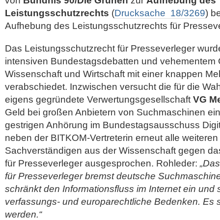
von
Bündnis 90/Die Grünen
zur
Aufhebung des
Leistungsschutzrechts
(
Drucksache 18/3269
) b
Aufhebung des Leistungsschutzrechts für Pressever
Das Leistungsschutzrecht für Presseverleger wur
intensiven Bundestagsdebatten und vehementem
Wissenschaft und Wirtschaft mit einer knappen Me
verabschiedet. Inzwischen versucht die für die W
eigens gegründete Verwertungsgesellschaft
VG Me
Geld bei großen Anbietern von Suchmaschinen ein
gestrigen Anhörung im Bundestagsausschuss Digi
neben der BITKOM-Vertreterin erneut alle weitere
Sachverständigen aus der Wissenschaft gegen da
für Presseverleger ausgesprochen. Rohleder:
„Das
für Presseverleger bremst deutsche Suchmaschine
schränkt den Informationsfluss im Internet ein und 
verfassungs- und europarechtliche Bedenken. Es so
werden.“