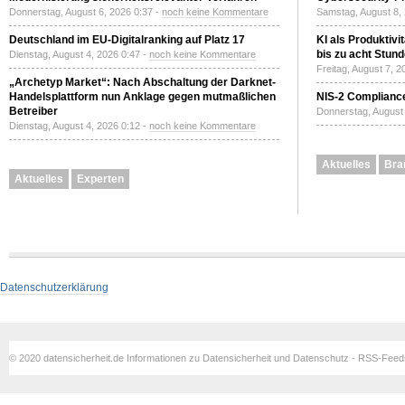
Donnerstag, August 6, 2026 0:37 -
noch keine Kommentare
Samstag, August 8,
Deutschland im EU-Digitalranking auf Platz 17
KI als Produktivi
bis zu acht Stun
Dienstag, August 4, 2026 0:47 -
noch keine Kommentare
Freitag, August 7, 
„Archetyp Market“: Nach Abschaltung der Darknet-
Handelsplattform nun Anklage gegen mutmaßlichen
NIS-2 Compliance
Betreiber
Donnerstag, August 
Dienstag, August 4, 2026 0:12 -
noch keine Kommentare
Aktuelles
Bra
Aktuelles
Experten
Datenschutzerklärung
© 2020 datensicherheit.de Informationen zu Datensicherheit und Datenschutz - RSS-Fee