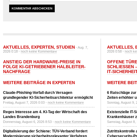
AKTUELLES
,
EXPERTEN
,
STUDIEN
AKTUELLES
,
- Aug. 7,
2026 0:18 -
noch keine Kommentare
2026 0:58 -
noch ke
ANSTIEG DER HARDWARE-PREISE IN
OFFENE TÜRE
FOLGE KI-GETRIEBENER HALBLEITER-
SCHLIESSEN –
NACHFRAGE
T-SICHERHEI
WEITERE BEITRÄGE IN EXPERTEN
WEITERE BEI
Claude-Phishing-Vorfall durch Versagen
6 Ratschläge zur
grundlegender KI-Sicherheitsarchitektur ermöglicht
Zeiten erhöhter 
Freitag, August 7, 2026 0:03 -
noch keine Kommentare
Sonntag, August 9, 
Reges Interesse am 4. KI-Tag der Wirtschaft des
Existenzielle IT-
Landes Brandenburg
Krankenhäuser zu
Donnerstag, August 6, 2026 8:53 -
noch keine Kommentare
Samstag, August 8,
Digitalisierung der Schiene: TÜV-Verband fordert
Zutrittskontrolle
Modernisierung sicherheitsrelevanter Verfahren
Cybersecurity-Pri