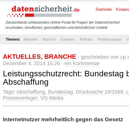
Startseite
Koopera
Deutschlands umfassendes Online-Portal für Fragen der Datensicherheit
im privaten, beruflichen, geschäftlichen und behördlichen Umfeld
Themen:
Aktuelles
Branche
Experten
Portraits
Positionspapier
P
AKTUELLES
,
BRANCHE
- geschrieben von
cp
a
Dezember 4, 2014 15:26 -
ein Kommentar
Leistungsschutzrecht: Bundestag 
Abschaffung
Tags:
Abschaffung
,
Bundestag
,
Drucksache 18/3269
,
L
Presseverleger
,
VG Media
Internetnutzer mehrheitlich gegen das Gesetz