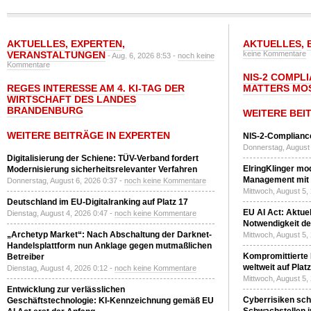
AKTUELLES
,
EXPERTEN
,
AKTUELLES
,
VERANSTALTUNGEN
keine Kommentare
- Aug. 6, 2026 8:53 -
noch keine
Kommentare
NIS-2 COMPL
REGES INTERESSE AM 4. KI-TAG DER
MATTERS MO
WIRTSCHAFT DES LANDES
BRANDENBURG
WEITERE BEI
WEITERE BEITRÄGE IN EXPERTEN
NIS-2-Compliance
Donnerstag, August 
Digitalisierung der Schiene: TÜV-Verband fordert
ElringKlinger mod
Modernisierung sicherheitsrelevanter Verfahren
Management mit 
Donnerstag, August 6, 2026 0:37 -
noch keine Kommentare
Mittwoch, August 5,
Deutschland im EU-Digitalranking auf Platz 17
EU AI Act: Aktuel
Dienstag, August 4, 2026 0:47 -
noch keine Kommentare
Notwendigkeit de
„Archetyp Market“: Nach Abschaltung der Darknet-
Mittwoch, August 5,
Handelsplattform nun Anklage gegen mutmaßlichen
Kompromittierte
Betreiber
weltweit auf Plat
Dienstag, August 4, 2026 0:12 -
noch keine Kommentare
Mittwoch, August 5,
Entwicklung zur verlässlichen
Cyberrisiken sch
Geschäftstechnologie: KI-Kennzeichnung gemäß EU