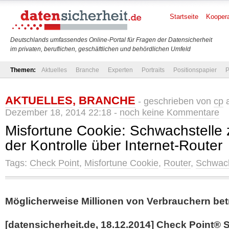
Startseite
Koopera
Deutschlands umfassendes Online-Portal für Fragen der Datensicherheit
im privaten, beruflichen, geschäftlichen und behördlichen Umfeld
Themen:
Aktuelles
Branche
Experten
Portraits
Positionspapier
P
AKTUELLES
,
BRANCHE
- geschrieben von
cp
a
Dezember 18, 2014 22:18 -
noch keine Kommentare
Misfortune Cookie: Schwachstelle
der Kontrolle über Internet-Router
Tags:
Check Point
,
Misfortune Cookie
,
Router
,
Schwach
Möglicherweise Millionen von Verbrauchern bet
[datensicherheit.de, 18.12.2014] Check Point®