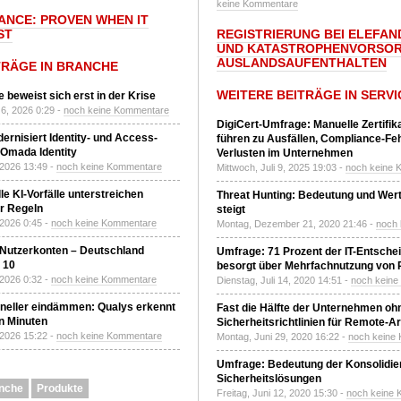
keine Kommentare
IANCE: PROVEN WHEN IT
ST
REGISTRIERUNG BEI ELEFAND
UND KATASTROPHENVORSOR
AUSLANDSAUFENTHALTEN
TRÄGE IN BRANCHE
WEITERE BEITRÄGE IN SERVI
 beweist sich erst in der Krise
6, 2026 0:29 -
noch keine Kommentare
DigiCert-Umfrage: Manuelle Zertifi
ernisiert Identity- und Access-
führen zu Ausfällen, Compliance-Fe
Omada Identity
Verlusten im Unternehmen
 2026 13:49 -
noch keine Kommentare
Mittwoch, Juli 9, 2025 19:03 -
noch keine 
le KI-Vorfälle unterstreichen
Threat Hunting: Bedeutung und Wer
r Regeln
steigt
 2026 0:45 -
noch keine Kommentare
Montag, Dezember 21, 2020 21:46 -
noch
 Nutzerkonten – Deutschland
Umfrage: 71 Prozent der IT-Entsche
z 10
besorgt über Mehrfachnutzung von
 2026 0:32 -
noch keine Kommentare
Dienstag, Juli 14, 2020 14:51 -
noch kein
neller eindämmen: Qualys erkennt
Fast die Hälfte der Unternehmen oh
n Minuten
Sicherheitsrichtlinien für Remote-Ar
 2026 15:22 -
noch keine Kommentare
Montag, Juni 29, 2020 16:22 -
noch keine
Umfrage: Bedeutung der Konsolidier
Sicherheitslösungen
nche
Produkte
Freitag, Juni 12, 2020 15:30 -
noch keine