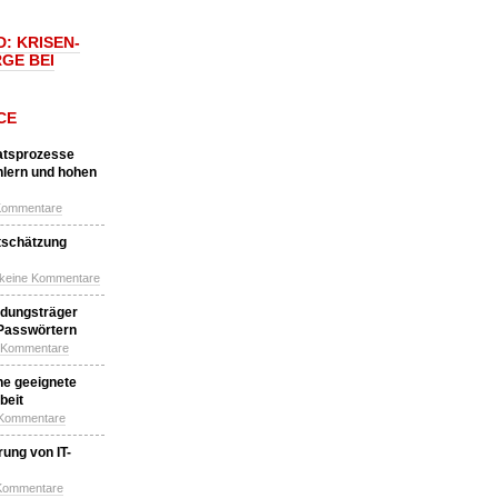
: KRISEN-
GE BEI
CE
katsprozesse
hlern und hohen
Kommentare
tschätzung
 keine Kommentare
idungsträger
 Passwörtern
e Kommentare
ne geeignete
beit
 Kommentare
ung von IT-
 Kommentare