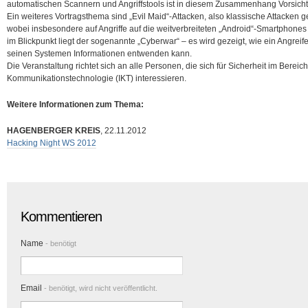
automatischen Scannern und Angriffstools ist in diesem Zusammenhang Vorsicht
Ein weiteres Vortragsthema sind „Evil Maid“-Attacken, also klassische Attacken 
wobei insbesondere auf Angriffe auf die weitverbreiteten „Android“-Smartphone
im Blickpunkt liegt der sogenannte „Cyberwar“ – es wird gezeigt, wie ein Angreif
seinen Systemen Informationen entwenden kann.
Die Veranstaltung richtet sich an alle Personen, die sich für Sicherheit im Bereic
Kommunikationstechnologie (IKT) interessieren.
Weitere Informationen zum Thema:
HAGENBERGER KREIS
, 22.11.2012
Hacking Night WS 2012
Kommentieren
Name
- benötigt
Email
- benötigt, wird nicht veröffentlicht.