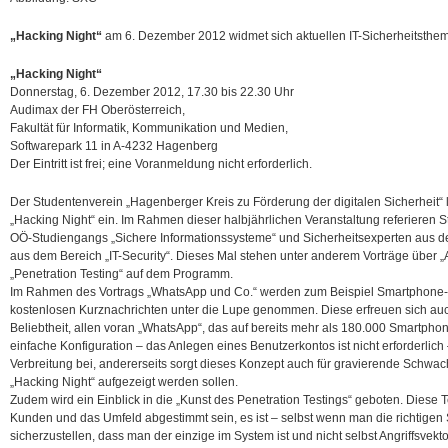
„Hacking Night“
am 6. Dezember 2012 widmet sich aktuellen IT-Sicherheitsthe
„Hacking Night“
Donnerstag, 6. Dezember 2012, 17.30 bis 22.30 Uhr
Audimax der FH Oberösterreich,
Fakultät für Informatik, Kommunikation und Medien,
Softwarepark 11 in A-4232 Hagenberg
Der Eintritt ist frei; eine Voranmeldung nicht erforderlich.
Der Studentenverein „Hagenberger Kreis zu Förderung der digitalen Sicherheit“ 
„Hacking Night“ ein. Im Rahmen dieser halbjährlichen Veranstaltung referieren
OÖ-Studiengangs „Sichere Informationssysteme“ und Sicherheitsexperten aus de
aus dem Bereich „IT-Security“. Dieses Mal stehen unter anderem Vorträge über „
„Penetration Testing“ auf dem Programm.
Im Rahmen des Vortrags „WhatsApp und Co.“ werden zum Beispiel Smartphone-
kostenlosen Kurznachrichten unter die Lupe genommen. Diese erfreuen sich au
Beliebtheit, allen voran „WhatsApp“, das auf bereits mehr als 180.000 Smartphones 
einfache Konfiguration – das Anlegen eines Benutzerkontos ist nicht erforderlich 
Verbreitung bei, andererseits sorgt dieses Konzept auch für gravierende Schwa
„Hacking Night“ aufgezeigt werden sollen.
Zudem wird ein Einblick in die „Kunst des Penetration Testings“ geboten. Diese 
Kunden und das Umfeld abgestimmt sein, es ist – selbst wenn man die richtigen 
sicherzustellen, dass man der einzige im System ist und nicht selbst Angriffsvektor