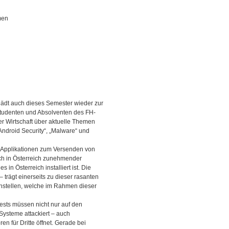
men
lädt auch dieses Semester wieder zur
 Studenten und Absolventen des FH-
r Wirtschaft über aktuelle Themen
Android Security“, „Malware“ und
Applikationen zum Versenden von
ch in Österreich zunehmender
in Österreich installiert ist. Die
– trägt einerseits zu dieser rasanten
chstellen, welche im Rahmen dieser
Tests müssen nicht nur auf den
Systeme attackiert – auch
en für Dritte öffnet. Gerade bei