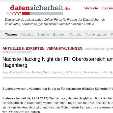
Startseite
Koopera
Deutschlands umfassendes Online-Portal für Fragen der Datensicherheit
im privaten, beruflichen, geschäftlichen und behördlichen Umfeld
Themen:
Aktuelles
Branche
Experten
Portraits
Positionspapier
P
AKTUELLES
,
EXPERTEN
,
VERANSTALTUNGEN
- geschrieben von
dp
am
noch keine Kommentare
Nächste Hacking Night der FH Oberösterreich a
Hagenberg
Tags:
Fachhochschule
,
Hacking Night
,
Hagenberg
,
IT-Sicherheit
,
Oberösterreich
,
WhatsA
Studentenverein „Hagenberger Kreis zu Förderung der digitalen Sicherheit“ l
[datensicherheit.de, 27.11.2012]
Die nächste
„Hacking Night“
am 6. Dezember
Oberösterreich in Hagenberg widmet sich den Fragen, wie man sicherstellen kann
zum virtuellen Amoklauf wird und welchen Sicherheitsrisiken wir uns aussetze
wie „WhatsApp“ etc.
nutzen.