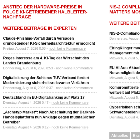
ANSTIEG DER HARDWARE-PREISE IN
NIS-2 COMPL
FOLGE KI-GETRIEBENER HALBLEITER-
MATTERS MO
NACHFRAGE
WEITERE BEI
WEITERE BEITRÄGE IN EXPERTEN
NIS-2-Compliance
Claude-Phishing-Vorfall durch Versagen
Donnerstag, August 
grundlegender KI-Sicherheitsarchitektur ermöglicht
ElringKlinger mod
Freitag, August 7, 2026 0:03 -
noch keine Kommentare
Management mit 
Reges Interesse am 4. KI-Tag der Wirtschaft des
Mittwoch, August 5,
Landes Brandenburg
EU AI Act: Aktuel
Donnerstag, August 6, 2026 8:53 -
noch keine Kommentare
Notwendigkeit de
Digitalisierung der Schiene: TÜV-Verband fordert
Mittwoch, August 5,
Modernisierung sicherheitsrelevanter Verfahren
Kompromittierte
Donnerstag, August 6, 2026 0:37 -
noch keine Kommentare
weltweit auf Plat
Deutschland im EU-Digitalranking auf Platz 17
Mittwoch, August 5,
Dienstag, August 4, 2026 0:47 -
noch keine Kommentare
Cyberrisiken sch
„Archetyp Market“: Nach Abschaltung der Darknet-
Schwachstellen i
Handelsplattform nun Anklage gegen mutmaßlichen
Dienstag, August 4,
Betreiber
Dienstag, August 4, 2026 0:12 -
noch keine Kommentare
Aktuelles
Bra