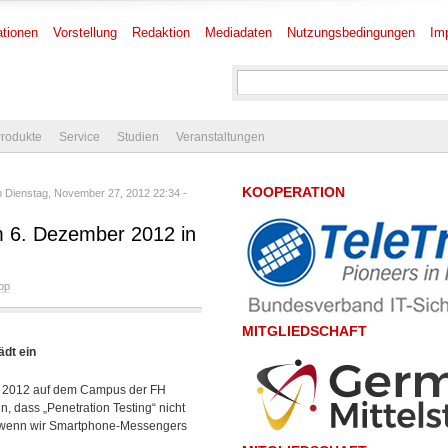
tionen
Vorstellung
Redaktion
Mediadaten
Nutzungsbedingungen
Im
rodukte
Service
Studien
Veranstaltungen
KOOPERATION
 Dienstag, November 27, 2012 22:34 -
m 6. Dezember 2012 in
pp
MITGLIEDSCHAFT
ädt ein
 2012 auf dem Campus der FH
, dass „Penetration Testing“ nicht
n, wenn wir Smartphone-Messengers